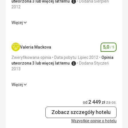
utworzona 3 lub więcej lat temu
Dodana Sierpień
2012
Więcej
Wyżywienie
1,0
/ 5
Cena
1,0
/ 5
5,0
Valeria Mackova
/ 5
Ocena
Plaża
Zweryfikowana opinia
Data pobytu: Lipiec 2012
Opinia
czyste i przede wszystkim dostępne leżaki.
utworzona 3 lub więcej lat temu
Dodana Styczeń
2013
Wyżywienie
bardzo dobra
Więcej
Zakwaterowanie
Wyżywienie
5,0
/ 5
dobre
Usługi
2 449
Zakwaterowanie
5,0
/ 5
od
zł
za os.
dobry
Zobacz szczegóły hotelu
Okolica
5,0
/ 5
Ta recenzja została automatycznie przetłumaczona za
Wszystkie opinie o hotelu
pomocą Google Translate
Usługi
5,0
/ 5