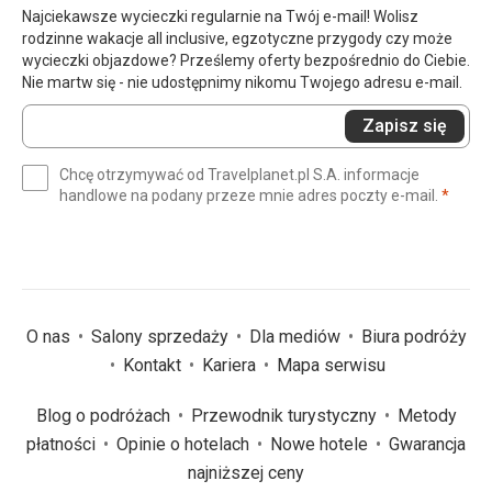
Najciekawsze wycieczki regularnie na Twój e-mail! Wolisz
rodzinne wakacje all inclusive, egzotyczne przygody czy może
wycieczki objazdowe? Prześlemy oferty bezpośrednio do Ciebie.
Nie martw się - nie udostępnimy nikomu Twojego adresu e-mail.
Wprowadź
Zapisz się
swój
e-
Chcę otrzymywać od Travelplanet.pl S.A. informacje
mail
(wym
handlowe na podany przeze mnie adres poczty e-mail.
*
(wymagane)
*
O nas
Salony sprzedaży
Dla mediów
Biura podróży
Kontakt
Kariera
Mapa serwisu
Blog o podróżach
Przewodnik turystyczny
Metody
płatności
Opinie o hotelach
Nowe hotele
Gwarancja
najniższej ceny