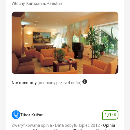
Włochy, Kampania, Paestum
3/5
Nie oceniony
(oceniony przez 4 osób)
1,0
Tibor Križan
/ 5
Ocena
Zweryfikowana opinia
Data pobytu: Lipiec 2012
Opinia