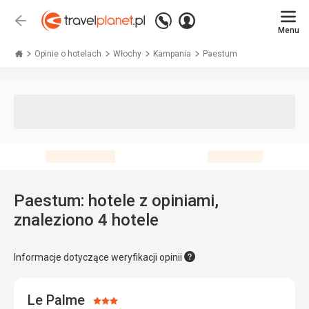
Zadzwoń
Zaloguj
Wstecz
+48 71 771 76 55
Menu
się
Travelplanet.pl
Opinie o hotelach
Włochy
Kampania
Paestum
Paestum: hotele z opiniami,
znaleziono 4 hotele
Informacje dotyczące weryfikacji opinii
Le Palme
Ocena: