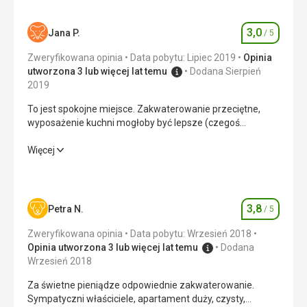
3,0
Jana P.
/ 5
Ocena
Zweryfikowana opinia
Data pobytu: Lipiec 2019
Opinia
utworzona 3 lub więcej lat temu
Dodana Sierpień
2019
To jest spokojne miejsce. Zakwaterowanie przeciętne,
wyposażenie kuchni mogłoby być lepsze (czegoś
brakowało, coś było w dość złym stanie), ale wszystko
rozwiązaliśmy po swojemu. Do sklepu trzeba jechać
To jest spokojne miejsce. Zakwaterowanie przeciętne,
Więcej
samochodem do sąsiedniego miasta (około 10 minut),
wyposażenie kuchni mogłoby być lepsze (czegoś
morze ładne. Polecam dla tych, którzy nie szukają
brakowało, coś było w dość złym stanie), ale wszystko
luksusu, ale wręcz przeciwnie, spokoju z dala od ludzi,
rozwiązaliśmy po swojemu. Do sklepu trzeba jechać
cena jest przystępna.
samochodem do sąsiedniego miasta (około 10 minut),
3,8
Petra N.
/ 5
Ocena
morze ładne. Polecam dla tych, którzy nie szukają
luksusu, ale wręcz przeciwnie, spokoju z dala od ludzi,
Zweryfikowana opinia
Data pobytu: Wrzesień 2018
cena jest przystępna.
Opinia utworzona 3 lub więcej lat temu
Dodana
Wrzesień 2018
Zakwaterowanie
2,0
/ 5
Za świetne pieniądze odpowiednie zakwaterowanie.
Sympatyczni właściciele, apartament duży, czysty,
Okolica
3,0
/ 5