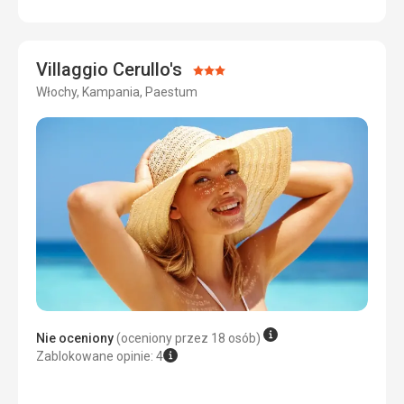
Cena
5,0
/ 5
Villaggio Cerullo's
Ocena:
Włochy, Kampania, Paestum
3/5
Nie oceniony
(oceniony przez 18 osób)
Zablokowane opinie: 4