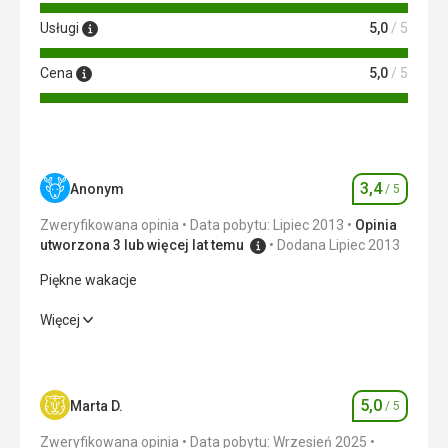
Usługi
5,0
/ 5
Cena
5,0
/ 5
3,4
Anonym
/ 5
Ocena
Zweryfikowana opinia
Data pobytu: Lipiec 2013
Opinia
utworzona 3 lub więcej lat temu
Dodana Lipiec 2013
Piękne wakacje
Piękne wakacje
Więcej
Wyżywienie
3,0
/ 5
Zakwaterowanie
3,0
/ 5
5,0
Marta D.
/ 5
Ocena
Okolica
4,0
/ 5
Zweryfikowana opinia
Data pobytu: Wrzesień 2025