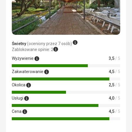
Świetny
(oceniony przez 7 osób)
Zablokowane opinie: 2
Wyżywienie
3,5
/ 5
Zakwaterowanie
4,5
/ 5
Okolica
2,5
/ 5
Usługi
4,0
/ 5
Cena
4,5
/ 5