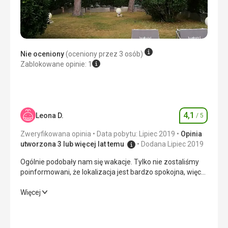
Nie oceniony
(oceniony przez 3 osób)
Zablokowane opinie: 1
4,1
Leona D.
/ 5
Ocena
Zweryfikowana opinia
Data pobytu: Lipiec 2019
Opinia
utworzona 3 lub więcej lat temu
Dodana Lipiec 2019
Ogólnie podobały nam się wakacje. Tylko nie zostaliśmy
poinformowani, że lokalizacja jest bardzo spokojna, więc
nie do końca odpowiednia dla rodziny z nastolatkami. Na
plaży byliśmy prawie sami... Spokojną atmosferę
Ogólnie podobały nam się wakacje. Tylko nie zostaliśmy
Więcej
doceniliśmy dopiero, gdy plaża zapełniła się na
poinformowani, że lokalizacja jest bardzo spokojna, więc
weekend???? Wybraliśmy się na wycieczki do Pompejów,
nie do końca odpowiednia dla rodziny z nastolatkami. Na
Sorrento i Gaety.
plaży byliśmy prawie sami... Spokojną atmosferę