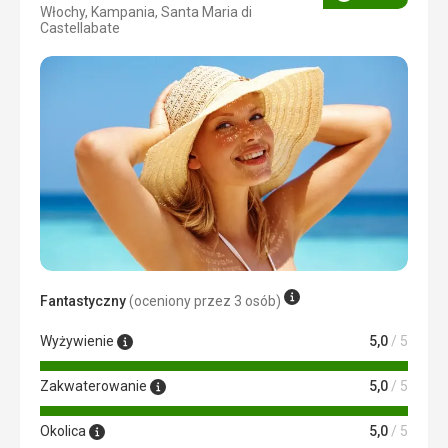
Ocena
Włochy, Kampania, Santa Maria di
4/5
Castellabate
Fantastyczny
(oceniony przez 3 osób)
Wyżywienie
5,0
/ 5
Zakwaterowanie
5,0
/ 5
Okolica
5,0
/ 5