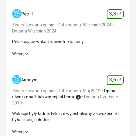
3,8
Petr H.
/ 5
Ocena
Zweryfikowana opinia
Data pobytu: Wrzesień 2024
Dodana Wrzesień 2024
Relaksujące wakacje, świetne baseny
Relaksujące wakacje, świetne baseny
Więcej
Wyżywienie
3,0
/ 5
Zakwaterowanie
4,0
/ 5
3,6
Anonym
/ 5
Ocena
Okolica
2,0
/ 5
Zweryfikowana opinia
Data pobytu: Maj 2019
Opinia
utworzona 3 lub więcej lat temu
Dodana Czerwiec
Usługi
4,0
/ 5
2019
Wakacje były ładne, tylko że wyjechaliśmy za wcześnie i
Cena
4,0
/ 5
było trochę chłodniej.
Wakacje były ładne, tylko że wyjechaliśmy za wcześnie i
Więcej