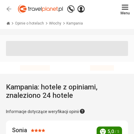
Zadzwoń
Zaloguj
Wstecz
+48 71 771 76 55
Menu
się
Travelplanet.pl
Opinie o hotelach
Włochy
Kampania
Kampania: hotele z opiniami,
znaleziono 24 hotele
Informacje dotyczące weryfikacji opinii
Sonia
Ocena:
5,0
/ 5