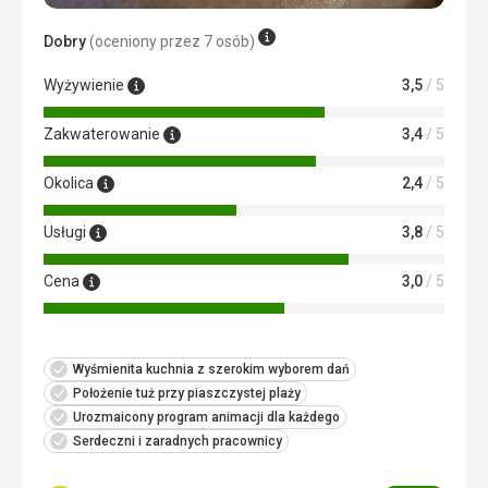
Dobry
(oceniony przez 7 osób)
Wyżywienie
3,5
/ 5
Zakwaterowanie
3,4
/ 5
Okolica
2,4
/ 5
Usługi
3,8
/ 5
Cena
3,0
/ 5
Wyśmienita kuchnia z szerokim wyborem dań
Położenie tuż przy piaszczystej plaży
Urozmaicony program animacji dla każdego
Serdeczni i zaradnych pracownicy