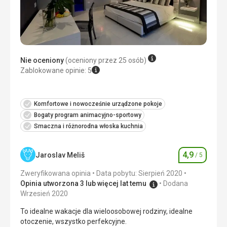
takie same, zmieniało się tylko mięso. Raz pieczony
W porządku, z wyjątkiem niesamowicie źle
kurczak przy kościach był niedopieczony. Personel bardzo
zaprojektowanego prysznica - połączenie szkła i zasłony -
dobry i pomocny. Wino do kolacji, choć stołowe, było
efekt - dużo wody wylewa się na podłogę łazienki
wyśmienite. Mimo tej krytyki, chętnie wrócilibyśmy do tego
Usługi
hotelu.
bardzo dobre
Zakwaterowanie
Nie oceniony
(oceniony przez 25 osób)
Przyzwoity hotel i personel, bez zastrzeżeń.
Ta recenzja została automatycznie przetłumaczona za
Zablokowane opinie: 5
pomocą Google Translate
Usługi
Całkowicie w porządku, odpowiadały kategorii ****
Komfortowe i nowocześnie urządzone pokoje
Ta recenzja została automatycznie przetłumaczona za
Bogaty program animacyjno-sportowy
pomocą Google Translate
Smaczna i różnorodna włoska kuchnia
4,9
Jaroslav Meliš
/ 5
Ocena
Zweryfikowana opinia
Data pobytu: Sierpień 2020
Opinia utworzona 3 lub więcej lat temu
Dodana
Wrzesień 2020
To idealne wakacje dla wieloosobowej rodziny, idealne
otoczenie, wszystko perfekcyjne.