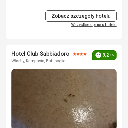
było trochę chłodniej.
Zakwaterowanie
3,0
/ 5
Zobacz szczegóły hotelu
Okolica
Wszystkie opinie o hotelu
4,0
/ 5
Usługi
4,0
/ 5
Cena
3,0
/ 5
Hotel Club Sabbiadoro
Ocena:
3,2
/ 5
Ocena
Włochy, Kampania, Battipaglia
4/5