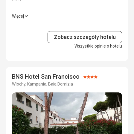
Więcej
Zakwaterowanie
4,0
/ 5
Okolica
5,0
/ 5
Zobacz szczegóły hotelu
Usługi
Wszystkie opinie o hotelu
2,0
/ 5
Cena
5,0
/ 5
BNS Hotel San Francisco
Ocena:
Włochy, Kampania, Baia Domizia
4/5