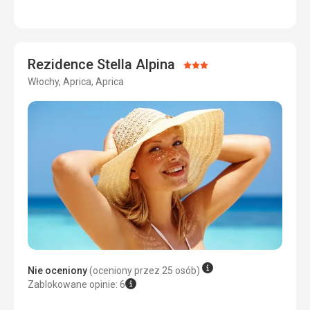
Sport
5,0
/ 5
Cena
5,0
/ 5
Rezidence Stella Alpina
Ocena:
Włochy, Aprica, Aprica
3/5
Nie oceniony
(oceniony przez 25 osób)
Zablokowane opinie: 6