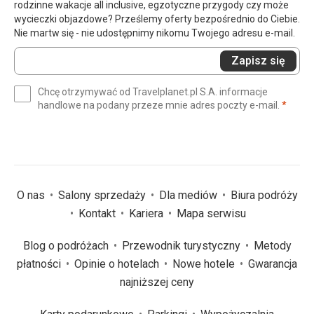
rodzinne wakacje all inclusive, egzotyczne przygody czy może
wycieczki objazdowe? Prześlemy oferty bezpośrednio do Ciebie.
Nie martw się - nie udostępnimy nikomu Twojego adresu e-mail.
Wprowadź
Zapisz się
swój
e-
Chcę otrzymywać od Travelplanet.pl S.A. informacje
mail
(wym
handlowe na podany przeze mnie adres poczty e-mail.
*
(wymagane)
*
O nas
Salony sprzedaży
Dla mediów
Biura podróży
Kontakt
Kariera
Mapa serwisu
Blog o podróżach
Przewodnik turystyczny
Metody
płatności
Opinie o hotelach
Nowe hotele
Gwarancja
najniższej ceny