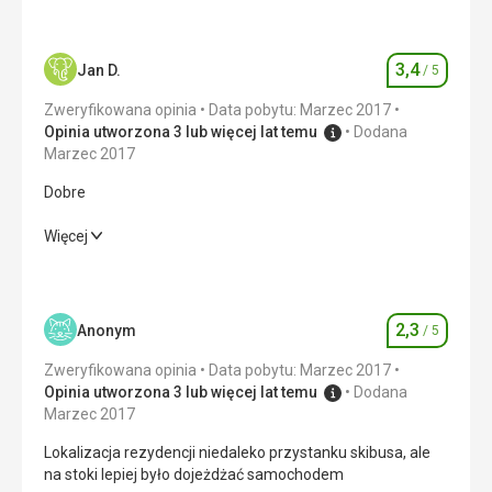
3,4
Jan D.
/ 5
Ocena
Zweryfikowana opinia
Data pobytu: Marzec 2017
Opinia utworzona 3 lub więcej lat temu
Dodana
Marzec 2017
Dobre
Dobre
Więcej
Wyżywienie
3,0
/ 5
Zakwaterowanie
2,0
/ 5
2,3
Anonym
/ 5
Ocena
Usługi
2,0
/ 5
Zweryfikowana opinia
Data pobytu: Marzec 2017
Opinia utworzona 3 lub więcej lat temu
Dodana
Sport
4,0
/ 5
Marzec 2017
Lokalizacja rezydencji niedaleko przystanku skibusa, ale
Cena
4,0
/ 5
na stoki lepiej było dojeżdżać samochodem