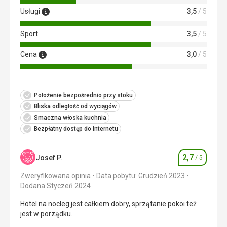
Usługi
3,5
/ 5
Sport
3,5
/ 5
Cena
3,0
/ 5
Położenie bezpośrednio przy stoku
Bliska odległość od wyciągów
Smaczna włoska kuchnia
Bezpłatny dostęp do Internetu
2,7
Josef P.
/ 5
Ocena
Zweryfikowana opinia
Data pobytu: Grudzień 2023
Dodana Styczeń 2024
Hotel na nocleg jest całkiem dobry, sprzątanie pokoi też
jest w porządku.