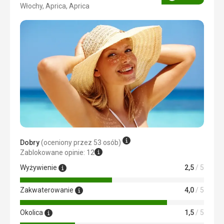
Ocena
Włochy, Aprica, Aprica
4/5
Dobry
(oceniony przez 53 osób)
Zablokowane opinie: 12
Wyżywienie
2,5
/ 5
Zakwaterowanie
4,0
/ 5
Okolica
1,5
/ 5