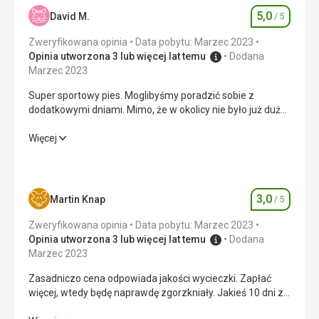
przytulnie, odpowiada naszym 3*. Absolutnie świetne
5,0
David M.
/ 5
sprzątanie, codzienna wymiana ręczników, mycie podłóg,
Ocena
w pokojach ciepło, dużo miejsca do przechowywania.
Zweryfikowana opinia
Data pobytu: Marzec 2023
Usługi
Opinia utworzona 3 lub więcej lat temu
Dodana
Nie skorzystaliśmy, mili animatorzy.
Marzec 2023
Ta recenzja została automatycznie przetłumaczona za
Super sportowy pies. Moglibyśmy poradzić sobie z
pomocą Google Translate
dodatkowymi dniami. Mimo, że w okolicy nie było już dużo
śniegu, śnieg na stokach był dobrej jakości, a jazda była
idealna.
Super sportowy pies. Moglibyśmy poradzić sobie z
Więcej
dodatkowymi dniami. Mimo, że w okolicy nie było już dużo
śniegu, śnieg na stokach był dobrej jakości, a jazda była
idealna.
3,0
Martin Knap
/ 5
Ocena
Wyżywienie
5,0
/ 5
Zweryfikowana opinia
Data pobytu: Marzec 2023
Zakwaterowanie
5,0
/ 5
Opinia utworzona 3 lub więcej lat temu
Dodana
Marzec 2023
Usługi
5,0
/ 5
Zasadniczo cena odpowiada jakości wycieczki. Zapłać
więcej, wtedy będę naprawdę zgorzkniały. Jakieś 10 dni z
Cena
5,0
/ 5
dojazdem, obiadokolacją i karnetem kosztowało nas