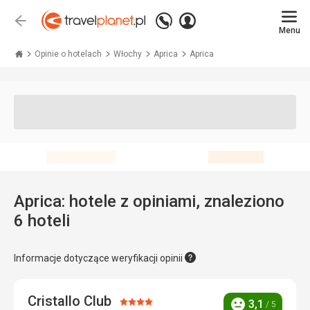
Zadzwoń
Zaloguj
Wstecz
+48 71 771 76 55
Menu
się
Travelplanet.pl
Opinie o hotelach
Włochy
Aprica
Aprica
Aprica: hotele z opiniami, znaleziono
6 hoteli
Informacje dotyczące weryfikacji opinii
Cristallo Club
Ocena:
3,1
/ 5