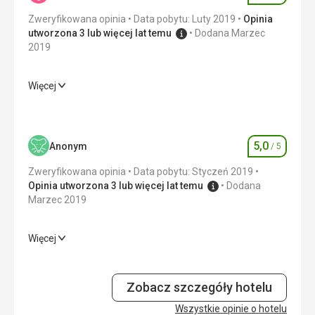
Zweryfikowana opinia
Data pobytu: Luty 2019
Opinia
utworzona 3 lub więcej lat temu
Dodana Marzec
2019
Więcej
Wyżywienie
5,0
/ 5
Zakwaterowanie
5,0
/ 5
5,0
Anonym
/ 5
Ocena
Okolica
5,0
/ 5
Zweryfikowana opinia
Data pobytu: Styczeń 2019
Usługi
5,0
/ 5
Opinia utworzona 3 lub więcej lat temu
Dodana
Marzec 2019
Cena
5,0
/ 5
Więcej
Wyżywienie
5,0
/ 5
Zakwaterowanie
5,0
/ 5
Zobacz szczegóły hotelu
Usługi
Wszystkie opinie o hotelu
5,0
/ 5