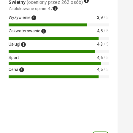
Świetny
(oceniony przez 262 osób)
Zablokowane opinie: 47
Wyżywienie
3,9
/ 5
Zakwaterowanie
4,5
/ 5
Usługi
4,3
/ 5
Sport
4,6
/ 5
Cena
4,5
/ 5