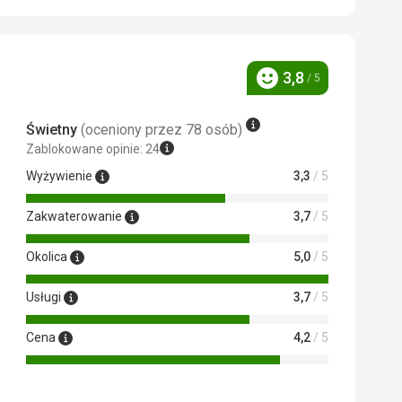
asadzie tylko tam śpię, więc nie
3,8
/ 5
Ocena
k. Trasy od niebieskich do czarnych,
Świetny
(oceniony przez 78 osób)
 Google Translate
Zablokowane opinie: 24
Wyżywienie
3,3
/ 5
Zakwaterowanie
3,7
/ 5
Okolica
5,0
/ 5
Usługi
3,7
/ 5
Cena
4,2
/ 5