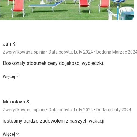
Jan K.
Zweryfikowana opinia
Data pobytu: Luty 2024
Dodana Marzec 202
Doskonały stosunek ceny do jakości wycieczki.
Doskonały stosunek ceny do jakości wycieczki.
Więcej
Wyżywienie
3,0
/ 5
Usługi
Miroslava Š.
Zakwaterowanie
3,0
/ 5
Cena
Zweryfikowana opinia
Data pobytu: Luty 2024
Dodana Luty 2024
jesteśmy bardzo zadowoleni z naszych wakacji
Wyżywienie
Na śniadanie oczywiście nieco bardziej ograniczony wybór niż 
jesteśmy bardzo zadowoleni z naszych wakacji
Więcej
gotowane. Standardowy jeden rodzaj sera i salami. Ale wystarc