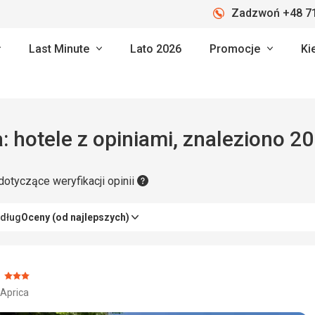
Zadzwoń +48 71
Last Minute
Lato 2026
Promocje
Ki
Aprica: hotele z opiniami, znaleziono 2
dotyczące weryfikacji opinii
edług
Oceny (od najlepszych)
Ocena:
 Aprica
3/5