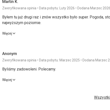
Martin K.
Zweryfikowana opinia
Data pobytu: Luty 2026
Dodana Marzec 202
Byłem tu już drugi raz i znów wszystko było super. Pogoda, s
najwyższym poziomie.
Byłem tu już drugi raz i znów wszystko było super. Pogoda, s
Więcej
najwyższym poziomie.
Wyżywienie
4,0
/ 5
Sport
Anonym
Zakwaterowanie
4,0
/ 5
Cena
Zweryfikowana opinia
Data pobytu: Marzec 2025
Dodana Marzec 
Byliśmy zadowoleni. Polecamy.
Usługi
4,0
/ 5
Byliśmy zadowoleni. Polecamy.
Więcej
Wyżywienie
Wyżywienie
4,0
/ 5
Sport
Śniadanie w formie bufetu, ciągle uzupełniane. Kolacja: przyst
deser. Wszystko pyszne, sycące. Cztery sklepy w okolicy, keb
Wszystki
Zakwaterowanie
5,0
/ 5
Cena
głodny.
Zakwaterowanie