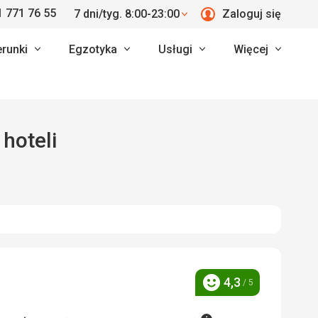
 771 76 55
7 dni/tyg. 8:00-23:00
Zaloguj się
erunki
Egzotyka
Usługi
Więcej
0 hoteli
4,3
/ 5
Ocena