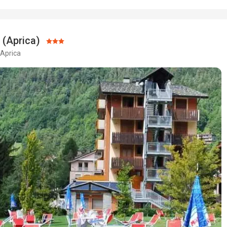
Usługi
5,0
/ 5
Pokój ma starsze meble, ale stopniowo go odnawiają. I tak w z
miało to aż takiego znaczenia.
 (Aprica)
Sport
Ocena:
Stoki są idealne, mnóstwo wyciągów, absolutnie żadnych koleje
 Aprica
3/5
wszystkie idealnie przygotowane.
Ta recenzja została automatycznie przetłumaczona za pomocą