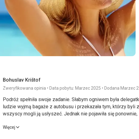
Usługi
W hotelu było cicho, czysto, personel bardzo miły i pomocny.
Ta recenzja została automatycznie przetłumaczona za pomocą
Bohuslav Krištof
Zweryfikowana opinia
Data pobytu: Marzec 2025
Dodana Marzec 
Podróż spełniła swoje zadanie. Słabym ogniwem była delegatka
ludzie wyjmą bagaże z autobusu i przekazała tym, którzy byli z n
wszyscy mogli ją usłyszeć. Jednak nie pojawiła się ponownie, 
aby upewnić się, że wszyscy są. Naprawdę nie musiała tam być,
Podróż spełniła swoje zadanie. Słabym ogniwem była delegatka
Więcej
kiedy spotkaliśmy się z tak powierzchownym sposobem przek
ludzie wyjmą bagaże z autobusu i przekazała tym, którzy byli z n