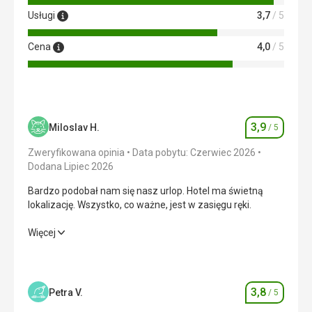
Usługi
3,7
/ 5
Cena
4,0
/ 5
3,9
Miloslav H.
/ 5
Ocena
Zweryfikowana opinia
Data pobytu: Czerwiec 2026
Dodana Lipiec 2026
Bardzo podobał nam się nasz urlop. Hotel ma świetną
lokalizację. Wszystko, co ważne, jest w zasięgu ręki.
Bardzo podobał nam się nasz urlop. Hotel ma świetną
Więcej
lokalizację. Wszystko, co ważne, jest w zasięgu ręki.
Wyżywienie
3,0
/ 5
3,8
Petra V.
/ 5
Ocena
Zakwaterowanie
4,0
/ 5