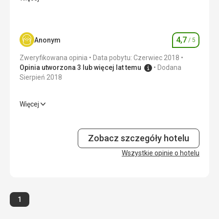
Wyżywienie
5,0
/ 5
Zakwaterowanie
5,0
/ 5
4,7
Anonym
/ 5
Ocena
Okolica
5,0
/ 5
Zweryfikowana opinia
Data pobytu: Czerwiec 2018
Usługi
5,0
/ 5
Opinia utworzona 3 lub więcej lat temu
Dodana
Sierpień 2018
Cena
5,0
/ 5
Więcej
Wyżywienie
5,0
/ 5
Zakwaterowanie
5,0
/ 5
Zobacz szczegóły hotelu
Okolica
Wszystkie opinie o hotelu
5,0
/ 5
Usługi
3,0
/ 5
Cena
5,0
/ 5
Strona
1