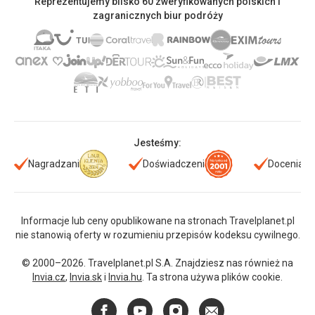
Reprezentujemy blisko 60 zweryfikowanych polskich i
zagranicznych biur podróży
Jesteśmy:
Nagradzani
Doświadczeni
Doceniani
Informacje lub ceny opublikowane na stronach Travelplanet.pl
nie stanowią oferty w rozumieniu przepisów kodeksu cywilnego.
© 2000–2026. Travelplanet.pl S.A. Znajdziesz nas również na
Invia.cz
,
Invia.sk
i
Invia.hu
. Ta strona używa plików cookie.