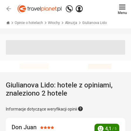
Zadzwoń
Zaloguj
Wstecz
+48 71 771 76 55
Menu
się
Travelplanet.pl
Opinie o hotelach
Włochy
Abruzja
Giulianova Lido
Giulianova Lido: hotele z opiniami,
znaleziono 2 hotele
Informacje dotyczące weryfikacji opinii
Don Juan
Ocena:
4,1
/ 5