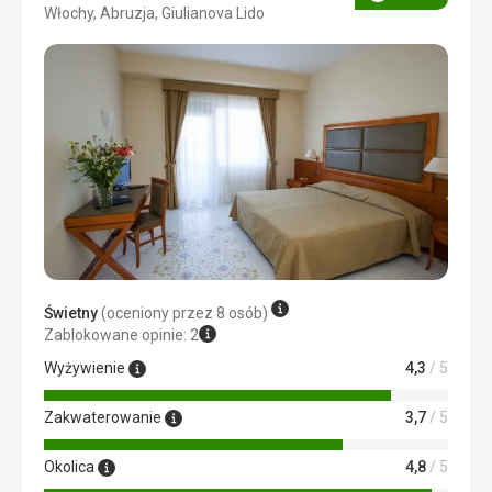
Ocena
Włochy, Abruzja, Giulianova Lido
4/5
Świetny
(oceniony przez 8 osób)
Zablokowane opinie: 2
Wyżywienie
4,3
/ 5
Zakwaterowanie
3,7
/ 5
Okolica
4,8
/ 5