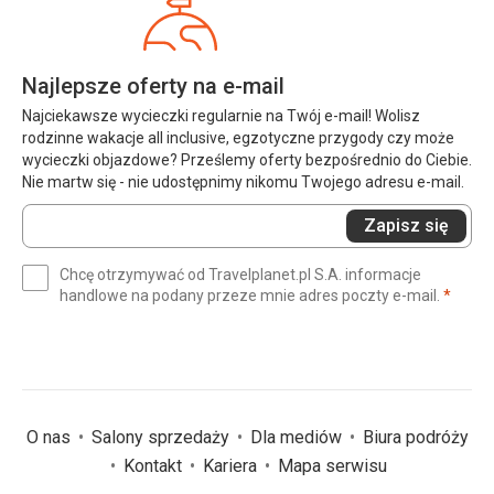
Najlepsze oferty na e-mail
Najciekawsze wycieczki regularnie na Twój e-mail! Wolisz
rodzinne wakacje all inclusive, egzotyczne przygody czy może
wycieczki objazdowe? Prześlemy oferty bezpośrednio do Ciebie.
Nie martw się - nie udostępnimy nikomu Twojego adresu e-mail.
Wprowadź
Zapisz się
swój
e-
Chcę otrzymywać od Travelplanet.pl S.A. informacje
mail
(wym
handlowe na podany przeze mnie adres poczty e-mail.
*
(wymagane)
*
O nas
Salony sprzedaży
Dla mediów
Biura podróży
Kontakt
Kariera
Mapa serwisu