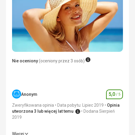
codziennie.
Wyżywienie
Dobry
Usługi
Wszystko w porządku.
Usługi
OK
Ta recenzja została automatycznie przetłumaczona za
pomocą Google Translate
Ta recenzja została automatycznie przetłumaczona za
pomocą Google Translate
Nie oceniony
(oceniony przez 3 osób)
5,0
Anonym
/ 5
Ocena
Zweryfikowana opinia
Data pobytu: Lipiec 2019
Opinia
utworzona 3 lub więcej lat temu
Dodana Sierpień
2019
Więcej