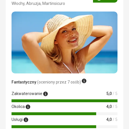
Ocena
Włochy, Abruzja, Martinsicuro
4/5
Fantastyczny
(oceniony przez 7 osób)
Zakwaterowanie
5,0
/ 5
Okolica
4,0
/ 5
Usługi
4,0
/ 5