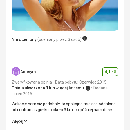
Ta recenzja została automatycznie przetłumaczona za
pomocą Google Translate
Ta recenzja została automatycznie przetłumaczona za
pomocą Google Translate
Nie oceniony
(oceniony przez 3 osób)
4,1
Anonym
/ 5
Ocena
Zweryfikowana opinia
Data pobytu: Czerwiec 2015
Opinia utworzona 3 lub więcej lat temu
Dodana
Lipiec 2015
Wakacje nam się podobały, to spokojne miejsce oddalone
od centrum i zgiełku o około 3 km, co później nam dość
przeszkadzało, codziennie nie chce się tam iść na
piechotę. W okolicy nie było żadnej rozrywki dla młodych.
Wakacje nam się podobały, to spokojne miejsce oddalone
Więcej
Przeszkadzała tylko pobliska fabryka, gdzie
od centrum i zgiełku o około 3 km, co później nam dość