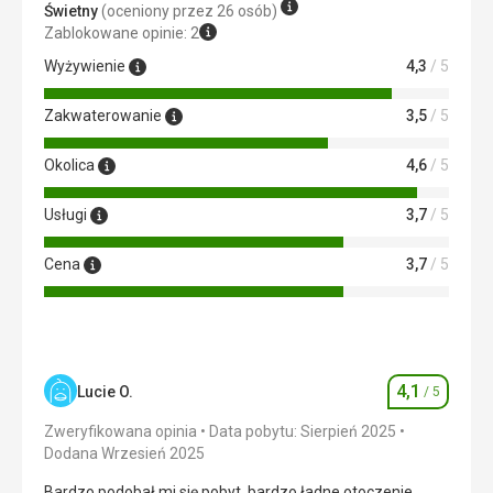
Świetny
(oceniony przez 26 osób)
Zablokowane opinie: 2
Wyżywienie
4,3
/ 5
Zakwaterowanie
3,5
/ 5
Okolica
4,6
/ 5
Usługi
3,7
/ 5
Cena
3,7
/ 5
4,1
Lucie O.
/ 5
Ocena
Zweryfikowana opinia
Data pobytu: Sierpień 2025
Dodana Wrzesień 2025
Bardzo podobał mi się pobyt, bardzo ładne otoczenie,