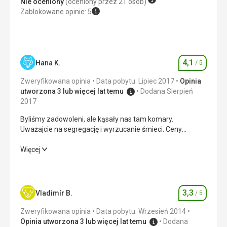
Nie oceniony
(oceniony przez 21 osób)
Zablokowane opinie: 5
4,1
Hana K.
/ 5
Ocena
Zweryfikowana opinia
Data pobytu: Lipiec 2017
Opinia
utworzona 3 lub więcej lat temu
Dodana Sierpień
2017
Byliśmy zadowoleni, ale kąsały nas tam komary.
Uważajcie na segregację i wyrzucanie śmieci. Ceny
wycieczek są droższe niż podano w opisie wakacji.
Byliśmy zadowoleni, ale kąsały nas tam komary.
Więcej
Uważajcie na segregację i wyrzucanie śmieci. Ceny
wycieczek są droższe niż podano w opisie wakacji.
Wyżywienie
4,0
/ 5
3,3
Vladimír B.
/ 5
Ocena
Zakwaterowanie
4,0
/ 5
Zweryfikowana opinia
Data pobytu: Wrzesień 2014
Opinia utworzona 3 lub więcej lat temu
Dodana