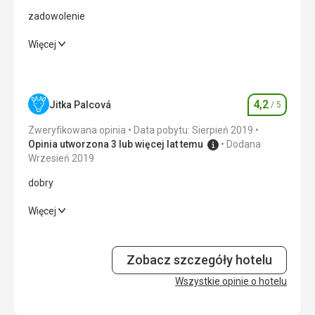
zadowolenie
zadowolenie
Więcej
Zakwaterowanie
5,0
/ 5
Okolica
4,0
/ 5
4,2
Jitka Palcová
/ 5
Ocena
Usługi
3,0
/ 5
Zweryfikowana opinia
Data pobytu: Sierpień 2019
Opinia utworzona 3 lub więcej lat temu
Dodana
Cena
4,0
/ 5
Wrzesień 2019
dobry
Plaża
dobry
Więcej
zadowolenie
Zakwaterowanie
Wyżywienie
5,0
/ 5
dobry i czysty, tylko więcej wyposażenia kuchni
Zobacz szczegóły hotelu
Zakwaterowanie
4,0
/ 5
Ta recenzja została automatycznie przetłumaczona za
Wszystkie opinie o hotelu
pomocą Google Translate
Okolica
4,0
/ 5