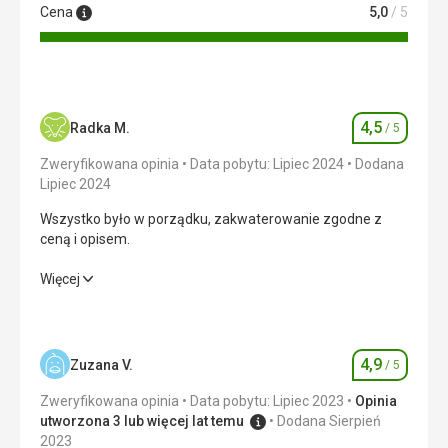
Cena
5,0
/ 5
4,5
Radka M.
/ 5
Ocena
Zweryfikowana opinia
Data pobytu: Lipiec 2024
Dodana
Lipiec 2024
Wszystko było w porządku, zakwaterowanie zgodne z
ceną i opisem.
Wszystko było w porządku, zakwaterowanie zgodne z
Więcej
ceną i opisem.
Zakwaterowanie
5,0
/ 5
4,9
Zuzana V.
/ 5
Ocena
Okolica
4,0
/ 5
Zweryfikowana opinia
Data pobytu: Lipiec 2023
Opinia
Usługi
4,0
/ 5
utworzona 3 lub więcej lat temu
Dodana Sierpień
2023