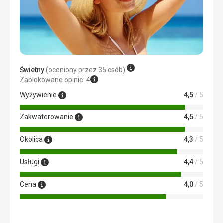
Świetny
(oceniony przez 35 osób)
Zablokowane opinie: 4
Wyżywienie
4,5
/ 5
Zakwaterowanie
4,5
/ 5
Okolica
4,3
/ 5
Usługi
4,4
/ 5
Cena
4,0
/ 5