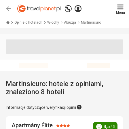
Zadzwoń
Zaloguj
Wstecz
+48 71 771 76 55
Menu
się
Travelplanet.pl
Opinie o hotelach
Włochy
Abruzja
Martinsicuro
Martinsicuro: hotele z opiniami,
znaleziono 8 hoteli
Informacje dotyczące weryfikacji opinii
Apartmány Élite
Ocena:
4,5
/ 5