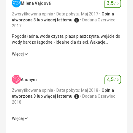
3,5
Milena Vajdová
/ 5
Ocena
Zweryfikowana opinia
Data pobytu: Maj 2017
Opinia
utworzona 3 lub więcej lat temu
Dodana Czerwiec
2017
Pogoda ładna, woda czysta, plaża piaszczysta, wejście do
wody bardzo łagodne - idealne dla dzieci. Wakacje
spokojne, kurort półpusty, sklepiki jeszcze nieotwarte.
Ostatniego dnia pobytu przydalaby się możliwość
Pogoda ładna, woda czysta, plaża piaszczysta, wejście do
Więcej
prysznica wieczorem przed wyjazdem - nie tylko wąż
wody bardzo łagodne - idealne dla dzieci. Wakacje
przed rezydencją.
spokojne, kurort półpusty, sklepiki jeszcze nieotwarte.
Ostatniego dnia pobytu przydalaby się możliwość
prysznica wieczorem przed wyjazdem - nie tylko wąż
4,5
Anonym
/ 5
Ocena
przed rezydencją.
Zweryfikowana opinia
Data pobytu: Maj 2018
Opinia
Zakwaterowanie
4,0
/ 5
utworzona 3 lub więcej lat temu
Dodana Czerwiec
2018
Okolica
3,0
/ 5
Więcej
Usługi
3,0
/ 5
Wyżywienie
4,0
/ 5
Cena
3,0
/ 5