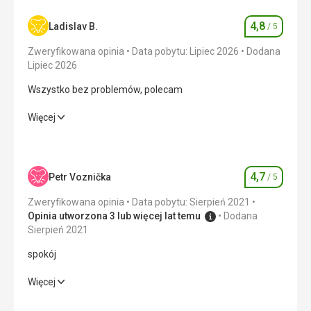
4,8
Ladislav B.
/ 5
Ocena
Zweryfikowana opinia
Data pobytu: Lipiec 2026
Dodana
Lipiec 2026
Wszystko bez problemów, polecam
Wszystko bez problemów, polecam
Więcej
Zakwaterowanie
5,0
/ 5
Okolica
4,0
/ 5
4,7
Petr Voznička
/ 5
Ocena
Usługi
5,0
/ 5
Zweryfikowana opinia
Data pobytu: Sierpień 2021
Opinia utworzona 3 lub więcej lat temu
Dodana
Cena
5,0
/ 5
Sierpień 2021
spokój
spokój
Więcej
Wyżywienie
4,0
/ 5