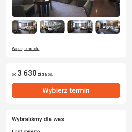
Więcej
Więcej o hotelu
3 630
od
zł
za os.
Wybierz termin
Wybraliśmy dla was
Last minute