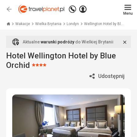
Zadzwoń
Zaloguj
Wstecz
+48
Menu
się
Travelplanet.pl
71
771
Wakacje
Wielka Brytania
Londyn
Wellington Hotel by Bl...
76
70
Zamk
Aktualne
warunki podróży
do Wielkiej Brytanii
Hotel Wellington Hotel by Blue
Orchid
Ocena:
4/5
Udostępnij