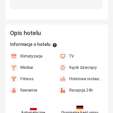
Opis hotelu
Informacje o hotelu
Informacje
Klimatyzacja
TV
tak
Klimatyzacja
tak
TV
Minibar
Kącik dziecięcy
tak
Minibar,
tak
Kącik
Bar
dziecięcy
Fitness
Hotelowa restauracja
tak
Fitness
tak
Hotelowa
restauracja
Kawiarnia
Recepcja 24h
tak
Kawiarnia
tak
Recepcja
24h
Automatyczne
Oryginalna treść opisu