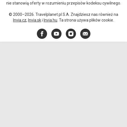
nie stanowią oferty w rozumieniu przepisów kodeksu cywilnego.
© 2000–2026. Travelplanet.pl S.A. Znajdziesz nas również na
Invia.cz
,
Invia.sk
i
Invia.hu
. Ta strona używa plików cookie.
Facebook
YouTube
Instagram
E-
mail