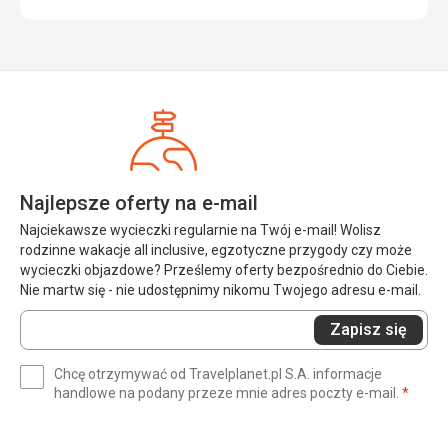
Najlepsze oferty na e-mail
Najciekawsze wycieczki regularnie na Twój e-mail! Wolisz
rodzinne wakacje all inclusive, egzotyczne przygody czy może
wycieczki objazdowe? Prześlemy oferty bezpośrednio do Ciebie.
Nie martw się - nie udostępnimy nikomu Twojego adresu e-mail.
Wprowadź
Zapisz się
swój
e-
Chcę otrzymywać od Travelplanet.pl S.A. informacje
mail
(wym
handlowe na podany przeze mnie adres poczty e-mail.
*
(wymagane)
*