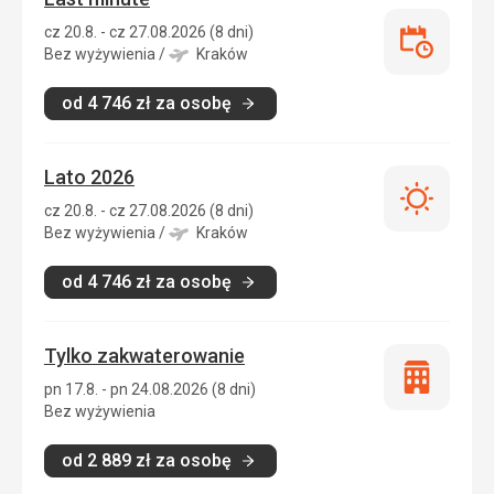
cz 20.8. - cz 27.08.2026 (8 dni)
Last
Bez wyżywienia
/
Kraków
minute
od
4 746
zł
za osobę
Lato 2026
Lato
cz 20.8. - cz 27.08.2026 (8 dni)
2026
Bez wyżywienia
/
Kraków
od
4 746
zł
za osobę
Tylko zakwaterowanie
Tylko
pn 17.8. - pn 24.08.2026 (8 dni)
zakwatero
Bez wyżywienia
od
2 889
zł
za osobę