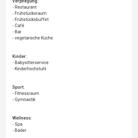
Verpflegung:
- Restaurant
- Frühstücksraum
- Frühstücksbuffet
- Café
- Bar
- vegetarische Küche
Kinder:
- Babysitterservice
- Kinderhochstuhl
Sport:
- Fitnessraum
- Gymnastik
Wellness:
- Spa
- Bäder