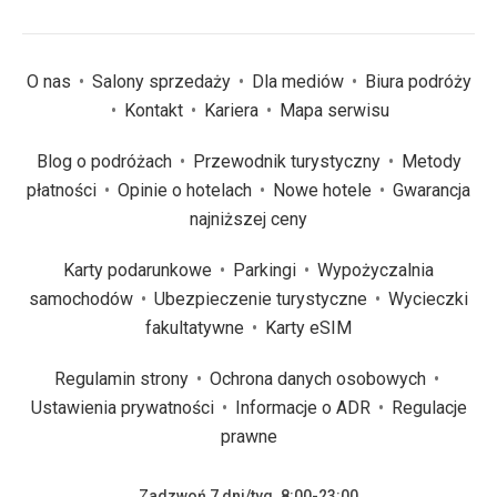
O nas
Salony sprzedaży
Dla mediów
Biura podróży
Kontakt
Kariera
Mapa serwisu
Blog o podróżach
Przewodnik turystyczny
Metody
płatności
Opinie o hotelach
Nowe hotele
Gwarancja
najniższej ceny
Karty podarunkowe
Parkingi
Wypożyczalnia
samochodów
Ubezpieczenie turystyczne
Wycieczki
fakultatywne
Karty eSIM
Regulamin strony
Ochrona danych osobowych
Ustawienia prywatności
Informacje o ADR
Regulacje
prawne
Zadzwoń 7 dni/tyg. 8:00-23:00