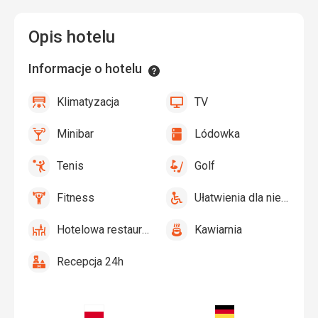
Opis hotelu
Informacje o hotelu
Informacje
Klimatyzacja
TV
tak
Klimatyzacja
tak
TV
Minibar
Lódowka
tak
Minibar,
tak
Lódowka
Bar
Tenis
Golf
tak
Tenis
tak
Golf
Fitness
Ułatwienia dla niepełnosprawnych
tak
Fitness
tak
Ułatwienia
dla
Hotelowa restauracja
Kawiarnia
niepełnosprawnych
tak
Hotelowa
tak
Kawiarnia
restauracja
Recepcja 24h
tak
Recepcja
24h