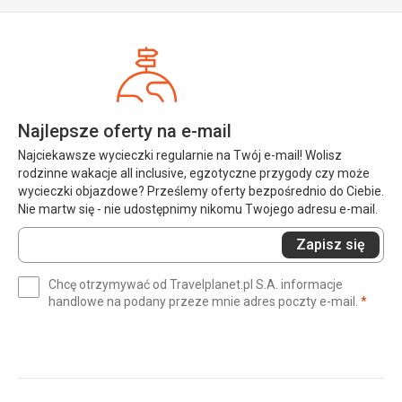
Najlepsze oferty na e-mail
Najciekawsze wycieczki regularnie na Twój e-mail! Wolisz
rodzinne wakacje all inclusive, egzotyczne przygody czy może
wycieczki objazdowe? Prześlemy oferty bezpośrednio do Ciebie.
Nie martw się - nie udostępnimy nikomu Twojego adresu e-mail.
Wprowadź
Zapisz się
swój
e-
Chcę otrzymywać od Travelplanet.pl S.A. informacje
mail
(wym
handlowe na podany przeze mnie adres poczty e-mail.
*
(wymagane)
*