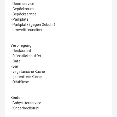
- Roomservice
- Gepäckraum
- Gepäckservice
- Parkplatz
- Parkplatz (gegen Gebühr)
- umweltfreundlich
Verpflegung:
- Restaurant
- Frühstücksbuffet
- Café
- Bar
- vegetarische Küche
- glutenfreie Küche
- Diätküche
Kinder:
- Babysitterservice
- Kinderhochstuhl