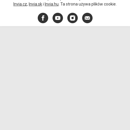
Invia.cz
,
Invia.sk
i
Invia.hu
. Ta strona używa plików cookie.
Facebook
YouTube
Instagram
E-
mail