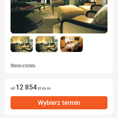
Więcej o hotelu
12 854
od
zł
za os.
Wybierz termin