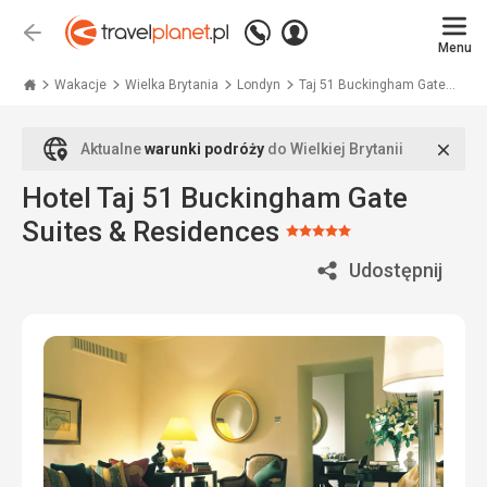
Zadzwoń
Zaloguj
Wstecz
+48
Menu
się
Travelplanet.pl
71
771
Wakacje
Wielka Brytania
Londyn
Taj 51 Buckingham Gate...
76
70
Zamk
Aktualne
warunki podróży
do Wielkiej Brytanii
Hotel Taj 51 Buckingham Gate
Suites & Residences
Ocena:
5/5
Udostępnij