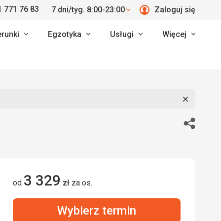
 771 76 83
7 dni/tyg. 8:00-23:00
Zaloguj się
erunki
Egzotyka
Usługi
Więcej
Zamknij
Udostępn
3 329
od
zł
za os.
Wybierz termin