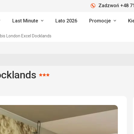
Zadzwoń +48 71
Last Minute
Lato 2026
Promocje
Ki
ibis London Excel Docklands
ocklands
Ocena:
3/5