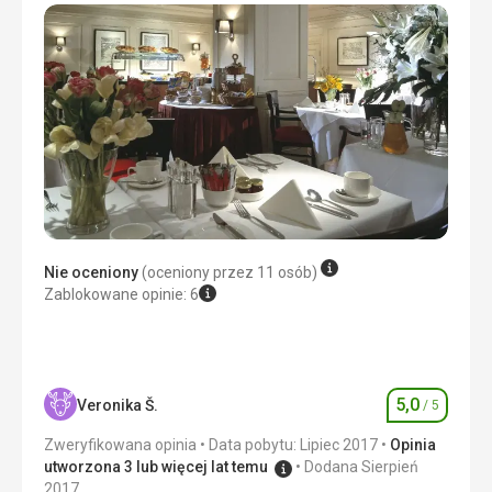
Nie oceniony
(oceniony przez 11 osób)
Zablokowane opinie: 6
5,0
Veronika Š.
/ 5
Ocena
Zweryfikowana opinia
Data pobytu: Lipiec 2017
Opinia
utworzona 3 lub więcej lat temu
Dodana Sierpień
2017