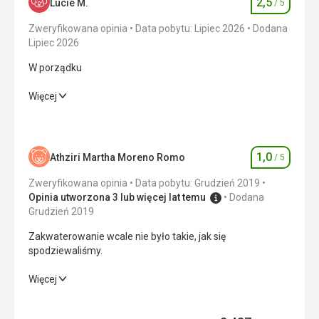
2,5
Lucie M.
/ 5
Ocena
Zweryfikowana opinia
Data pobytu: Lipiec 2026
Dodana
Lipiec 2026
W porządku
W porządku
Więcej
Wyżywienie
1,0
/ 5
Zakwaterowanie
2,0
/ 5
1,0
Athziri Martha Moreno Romo
/ 5
Ocena
Usługi
2,0
/ 5
Zweryfikowana opinia
Data pobytu: Grudzień 2019
Opinia utworzona 3 lub więcej lat temu
Dodana
Cena
3,0
/ 5
Grudzień 2019
Zakwaterowanie wcale nie było takie, jak się
spodziewaliśmy.
Wyżywienie
Niewiele, jest miejsce na poprawę, powinni włączyć do
Zakwaterowanie wcale nie było takie, jak się
Więcej
śniadania jakieś owoce lub warzywa, jajecznicę, a nie tylko
spodziewaliśmy.
gotowane jajka, mogliby jeść białe jogurty z musli, a nie
tylko mleko