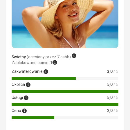
Ta recenzja została automatycznie przetłumaczona za
pomocą Google Translate
Świetny
(oceniony przez 7 osób)
Zablokowane opinie: 1
Zakwaterowanie
3,0
/ 5
Okolica
5,0
/ 5
Usługi
5,0
/ 5
Cena
2,0
/ 5