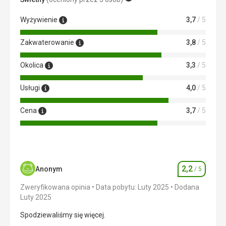
Usługi
Wyżywienie
3,7
/ 5
Standard
Ta recenzja została automatycznie przetłumaczona za
Zakwaterowanie
3,8
/ 5
pomocą Google Translate
Okolica
3,3
/ 5
Usługi
4,0
/ 5
Cena
3,7
/ 5
2,2
Anonym
/ 5
Ocena
Zweryfikowana opinia
Data pobytu: Luty 2025
Dodana
Luty 2025
Spodziewaliśmy się więcej.