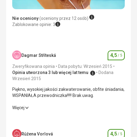
Nie oceniony
(oceniony przez 12 osób)
Zablokowane opinie: 3
4,5
Dagmar Stříteská
/ 5
Ocena
Zweryfikowana opinia
Data pobytu: Wrzesień 2015
Opinia utworzona 3 lub więcej lat temu
Dodana
Wrzesień 2015
Piękno, wysokiej jakości zakwaterowanie, obfite śniadania,
WSPANIAŁA przewodniczka!!!!! Brak uwag.
Piękno, wysokiej jakości zakwaterowanie, obfite śniadania,
Więcej
WSPANIAŁA przewodniczka!!!!! Brak uwag.
Wyżywienie
4,0
/ 5
4,5
Růžena Vorlová
/ 5
Ocena