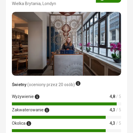
Ocena
Wielka Brytania, Londyn
2/5
Świetny
(oceniony przez 20 osób)
Wyżywienie
4,8
/ 5
Zakwaterowanie
4,3
/ 5
Okolica
4,3
/ 5