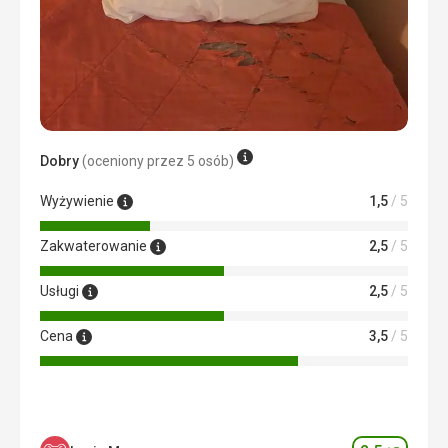
Dobry
(oceniony przez 5 osób)
Wyżywienie
1,5
/ 5
Zakwaterowanie
2,5
/ 5
Usługi
2,5
/ 5
Cena
3,5
/ 5