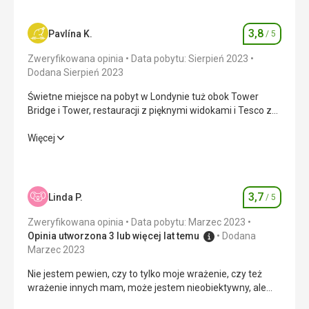
3,8
Pavlína K.
/ 5
Ocena
Zweryfikowana opinia
Data pobytu: Sierpień 2023
Dodana Sierpień 2023
Świetne miejsce na pobyt w Londynie tuż obok Tower
Bridge i Tower, restauracji z pięknymi widokami i Tesco z
artykułami spożywczymi przy hotelu. Również
bezpośredni port dla łodzi rzecznych. Tylko cena nie do
Świetne miejsce na pobyt w Londynie tuż obok Tower
Więcej
końca odpowiada jakości, ale myślę, że hotele w Londynie
Bridge i Tower, restauracji z pięknymi widokami i Tesco z
są przecenione i stare.
artykułami spożywczymi przy hotelu. Również
bezpośredni port dla łodzi rzecznych. Tylko cena nie do
końca odpowiada jakości, ale myślę, że hotele w Londynie
3,7
Linda P.
/ 5
Ocena
są przecenione i stare.
Zweryfikowana opinia
Data pobytu: Marzec 2023
Zakwaterowanie
3,0
/ 5
Opinia utworzona 3 lub więcej lat temu
Dodana
Marzec 2023
Okolica
5,0
/ 5
Nie jestem pewien, czy to tylko moje wrażenie, czy też
wrażenie innych mam, może jestem nieobiektywny, ale
Usługi
5,0
/ 5
zapłaciłem za zakwaterowanie tyle samo, co inni i to nie