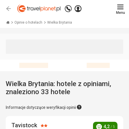
Zadzwoń
Zaloguj
Wstecz
+48 71 771 76 55
Menu
się
Travelplanet.pl
Opinie o hotelach
Wielka Brytania
Wielka Brytania: hotele z opiniami,
znaleziono 33 hotele
Informacje dotyczące weryfikacji opinii
Tavistock
Ocena:
4,2
/ 5