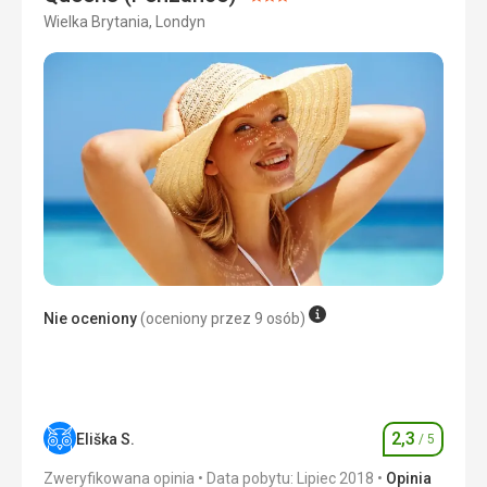
Ocena:
Wielka Brytania, Londyn
3/5
Nie oceniony
(oceniony przez 9 osób)
2,3
Eliška S.
/ 5
Ocena
Zweryfikowana opinia
Data pobytu: Lipiec 2018
Opinia