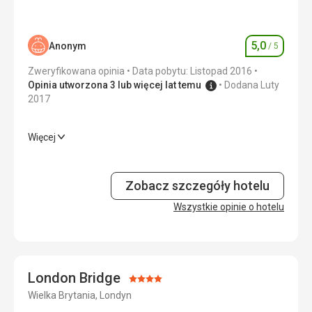
Zakwaterowanie
5,0
/ 5
5,0
Anonym
/ 5
Ocena
Okolica
5,0
/ 5
Zweryfikowana opinia
Data pobytu: Listopad 2016
Usługi
5,0
/ 5
Opinia utworzona 3 lub więcej lat temu
Dodana Luty
2017
Cena
4,0
/ 5
Więcej
Wyżywienie
5,0
/ 5
Zakwaterowanie
5,0
/ 5
Zobacz szczegóły hotelu
Usługi
Wszystkie opinie o hotelu
5,0
/ 5
Cena
5,0
/ 5
London Bridge
Ocena:
Wielka Brytania, Londyn
4/5