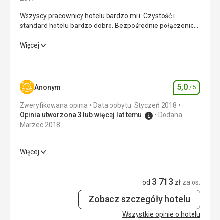
Wszyscy pracownicy hotelu bardzo mili. Czystość i
standard hotelu bardzo dobre. Bezpośrednie połączenie
kolejowe z lotniska do hotelu.
Wszyscy pracownicy hotelu bardzo mili. Czystość i
Więcej
standard hotelu bardzo dobre. Bezpośrednie połączenie
kolejowe z lotniska do hotelu.
Wyżywienie
5,0
/ 5
5,0
Anonym
/ 5
Ocena
Zakwaterowanie
5,0
/ 5
Zweryfikowana opinia
Data pobytu: Styczeń 2018
Opinia utworzona 3 lub więcej lat temu
Dodana
Usługi
5,0
/ 5
Marzec 2018
Cena
5,0
/ 5
Więcej
Wyżywienie
5,0
/ 5
3 713
Zakwaterowanie
5,0
/ 5
od
zł
za os.
Zobacz szczegóły hotelu
Usługi
5,0
/ 5
Wszystkie opinie o hotelu