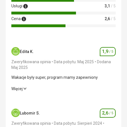
Usługi
3,1
/ 5
Cena
2,6
/ 5
1,9
Edita K.
/ 5
Ocena
Zweryfikowana opinia
Data pobytu: Maj 2025
Dodana
Maj 2025
Wakacje były super, program mamy zapewniony
Wakacje były super, program mamy zapewniony
Więcej
Wyżywienie
2,0
/ 5
Zakwaterowanie
2,0
/ 5
2,6
Lubomir S.
/ 5
Ocena
Okolica
1,0
/ 5
Zweryfikowana opinia
Data pobytu: Sierpień 2024