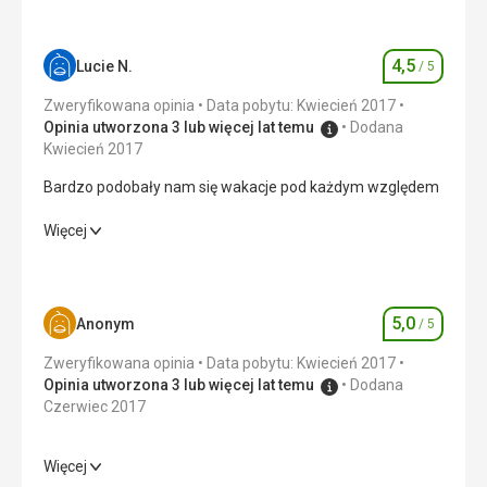
4,5
Lucie N.
/ 5
Ocena
Zweryfikowana opinia
Data pobytu: Kwiecień 2017
Opinia utworzona 3 lub więcej lat temu
Dodana
Kwiecień 2017
Bardzo podobały nam się wakacje pod każdym względem
Bardzo podobały nam się wakacje pod każdym względem
Więcej
Wyżywienie
4,0
/ 5
Zakwaterowanie
4,0
/ 5
5,0
Anonym
/ 5
Ocena
Usługi
4,0
/ 5
Zweryfikowana opinia
Data pobytu: Kwiecień 2017
Opinia utworzona 3 lub więcej lat temu
Dodana
Cena
4,0
/ 5
Czerwiec 2017
Więcej
Wyżywienie