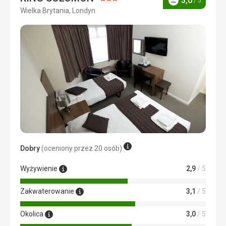
Ocena:
3,0
/ 5
Ocena
znaleźć. Wybór napojów był kuszący, ale kawa z ekspresu
Wielka Brytania, Londyn
3/5
nie była wcale dobra.
Zakwaterowanie
Widok z okna na budynek nie zrobił na nas większego
wrażenia, otoczenie hotelu było okropne - ulica i okolica
były brudne, a sam hotel był schowany i poza znakiem
wskazującym jego lokalizację w ogóle nie było go widać.
Prysznic był mały, a strumień wody praktycznie nie istniał
- spłukanie się zajmowało dużo czasu. Łóżka wygodne.
Usługi
Usługi hotelowe były w porządku, personel był miły.
Ta recenzja została automatycznie przetłumaczona za
pomocą Google Translate
Dobry
(oceniony przez 20 osób)
Wyżywienie
2,9
/ 5
Zakwaterowanie
3,1
/ 5
Okolica
3,0
/ 5