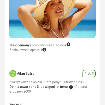
na windę czekało się dość długo. 5 pięter
Usługi
OK
Ta recenzja została automatycznie przetłumaczona za
pomocą Google Translate
Nie oceniony
(oceniony przez 3 osób)
Zablokowane opinie: 1
4,0
Milan Zvára
/ 5
Ocena
Zweryfikowana opinia
Data pobytu: Grudzień 2009
Opinia utworzona 3 lub więcej lat temu
Dodana
Grudzień 2009
Więcej