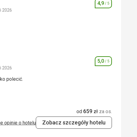
4,9
/ 5
Ocena
ń 2026
5,0
/ 5
5,0
/ 5
5,0
/ 5
Ocena
ń 2026
ko polecić.
ko polecić.
5,0
/ 5
659
od
zł
za os.
5,0
/ 5
Zobacz szczegóły hotelu
e opinie o hotelu
 Google Translate