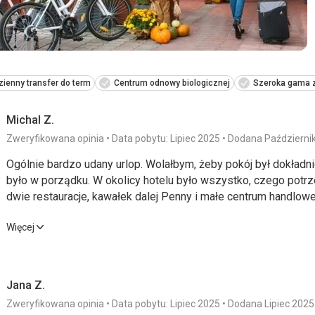
ienny transfer do term
Centrum odnowy biologicznej
Szeroka gama 
Michal Z.
Zweryfikowana opinia
Data pobytu: Lipiec 2025
Dodana Październi
Ogólnie bardzo udany urlop. Wolałbym, żeby pokój był dokładn
było w porządku. W okolicy hotelu było wszystko, czego potrz
dwie restauracje, kawałek dalej Penny i małe centrum handlowe. 
do bardzo ładnego i nowoczesnego placu zabaw dla dzieci moż
Ogólnie bardzo udany urlop. Wolałbym, żeby pokój był dokładn
Więcej
również w zasięgu ręki, więc niczego mi tam nie brakowało.
było w porządku. W okolicy hotelu było wszystko, czego potrz
dwie restauracje, kawałek dalej Penny i małe centrum handlowe. 
do bardzo ładnego i nowoczesnego placu zabaw dla dzieci moż
Jana Z.
również w zasięgu ręki, więc niczego mi tam nie brakowało.
Zweryfikowana opinia
Data pobytu: Lipiec 2025
Dodana Lipiec 2025