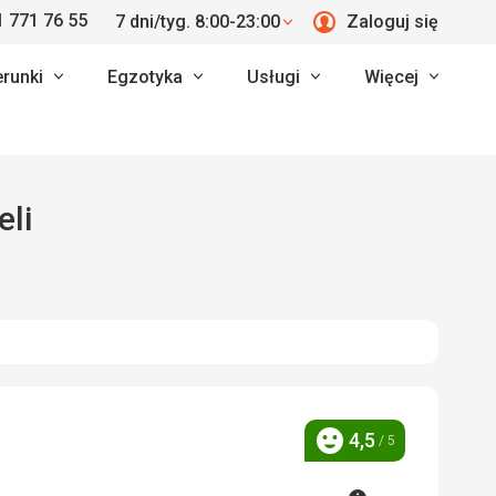
 771 76 55
7 dni/tyg. 8:00-23:00
Zaloguj się
erunki
Egzotyka
Usługi
Więcej
eli
4,5
/ 5
Ocena