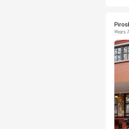
Piro
Węgry, 