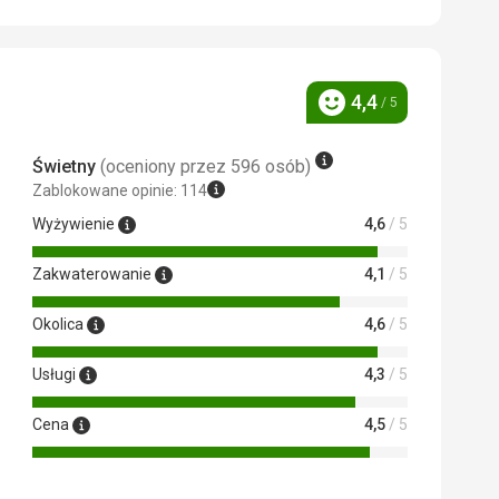
4,4
/ 5
Ocena
Świetny
(oceniony przez 596 osób)
Zablokowane opinie: 114
Wyżywienie
4,6
/ 5
 Google Translate
Zakwaterowanie
4,1
/ 5
Okolica
4,6
/ 5
Usługi
4,3
/ 5
Cena
4,5
/ 5