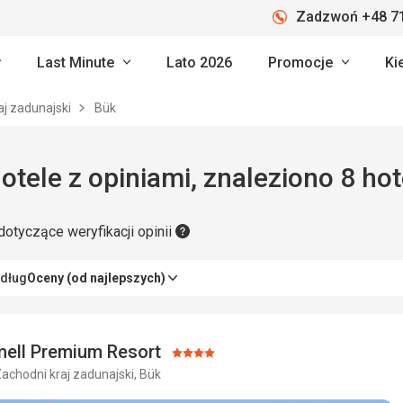
Zadzwoń +48 71
Last Minute
Lato 2026
Promocje
Ki
aj zadunajski
Bük
ük: hotele z opiniami, znaleziono 8 hot
dotyczące weryfikacji opinii
edług
Oceny (od najlepszych)
mell Premium Resort
Ocena:
Zachodni kraj zadunajski, Bük
4/5