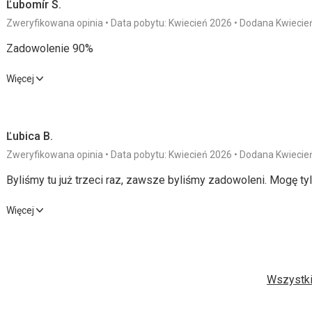
Ľubomír S.
Zweryfikowana opinia
Data pobytu: Kwiecień 2026
Dodana Kwiecie
Zadowolenie 90%
Zadowolenie 90%
Więcej
Wyżywienie
4,0
/ 5
Usługi
Ľubica B.
Zakwaterowanie
5,0
/ 5
Cena
Zweryfikowana opinia
Data pobytu: Kwiecień 2026
Dodana Kwiecie
Okolica
5,0
/ 5
Byliśmy tu już trzeci raz, zawsze byliśmy zadowoleni. Mogę tyl
Zakwaterowanie
Byliśmy tu już trzeci raz, zawsze byliśmy zadowoleni. Mogę tyl
Więcej
Trochę staromodne
Wyżywienie
5,0
/ 5
Usługi
Usługi
Mniejszy wybór jest smaczny
Zakwaterowanie
5,0
/ 5
Cena
Wszystki
Ta recenzja została automatycznie przetłumaczona za pomocą
Okolica
5,0
/ 5