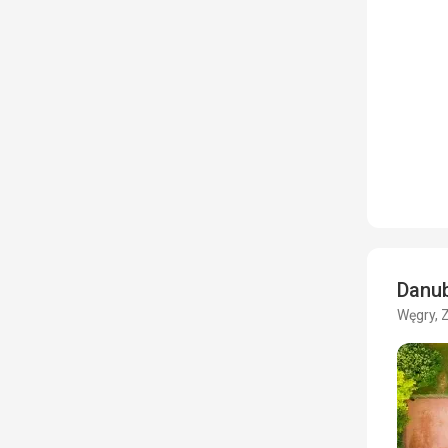
Danub
Węgry, 