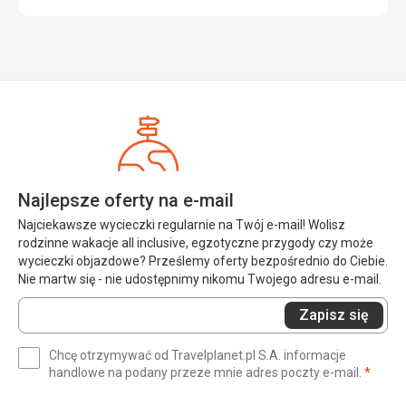
Najlepsze oferty na e-mail
Najciekawsze wycieczki regularnie na Twój e-mail! Wolisz
rodzinne wakacje all inclusive, egzotyczne przygody czy może
wycieczki objazdowe? Prześlemy oferty bezpośrednio do Ciebie.
Nie martw się - nie udostępnimy nikomu Twojego adresu e-mail.
Wprowadź
Zapisz się
swój
e-
Chcę otrzymywać od Travelplanet.pl S.A. informacje
mail
(wym
handlowe na podany przeze mnie adres poczty e-mail.
*
(wymagane)
*