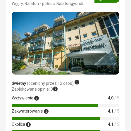
Ocena
Węgry, Balaton - północ, Balatongyörök
3/5
Świetny
(oceniony przez 12 osób)
Zablokowane opinie: 3
Wyżywienie
4,0
/ 5
Zakwaterowanie
4,1
/ 5
Okolica
4,1
/ 5