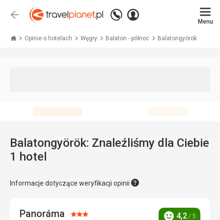
Zadzwoń
Zaloguj
Wstecz
+48 71 771 76 55
Menu
się
Travelplanet.pl
Opinie o hotelach
Węgry
Balaton - północ
Balatongyörök
Balatongyörök: Znaleźliśmy dla Ciebie
1 hotel
Informacje dotyczące weryfikacji opinii
Panoráma
Ocena:
4,2
/ 5