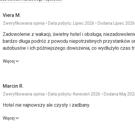
Viera M.
Zweryfikowana opinia
Data pobytu: Lipiec 2026
Dodana Lipiec 2026
Zadowolenie z wakacji, świetny hotel i obsługa, niezadowolenie
bardzo długa podróż z powodu niepotrzebnych przystanków ora
autobusów i ich późniejszego dowożenia, co wydłużyło czas tra
Zadowolenie z wakacji, świetny hotel i obsługa, niezadowolenie
Więcej
bardzo długa podróż z powodu niepotrzebnych przystanków ora
autobusów i ich późniejszego dowożenia, co wydłużyło czas tra
Marcin R.
Wyżywienie
5,0
/ 5
Usługi
Zweryfikowana opinia
Data pobytu: Kwiecień 2026
Dodana Maj 202
Zakwaterowanie
5,0
/ 5
Cena
Hotel nie najnowszy ale czysty i zadbany.
Okolica
4,0
/ 5
Hotel nie najnowszy ale czysty i zadbany.
Więcej
Wyżywienie
3,0
/ 5
Usługi
Plaża