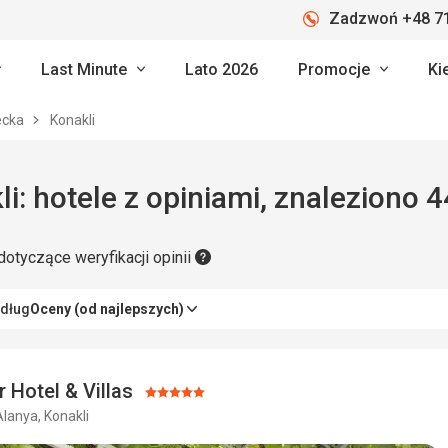
Zadzwoń +48 71
Last Minute
Lato 2026
Promocje
Ki
ecka
Konakli
i: hotele z opiniami, znaleziono 4
dotyczące weryfikacji opinii
edług
Oceny (od najlepszych)
r Hotel & Villas
Ocena:
Alanya, Konakli
5/5