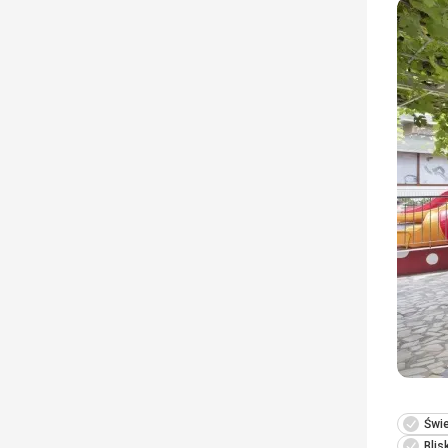
Świ
Blis