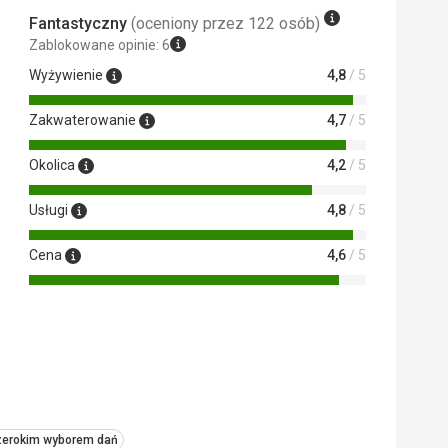
 Google Translate
Fantastyczny
(oceniony przez 122 osób)
Zablokowane opinie: 6
Wyżywienie
4,8
/ 5
Zakwaterowanie
4,7
/ 5
Okolica
4,2
/ 5
 Google Translate
Usługi
4,8
/ 5
Cena
4,6
/ 5
szerokim wyborem dań