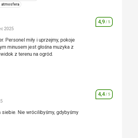
a atmosfera
4,9
/ 5
Ocena
ec 2025
r. Personel miły i uprzejmy, pokoje
ynym minusem jest głośna muzyka z
widok z terenu na ogród.
r. Personel miły i uprzejmy, pokoje
ynym minusem jest głośna muzyka z
widok z terenu na ogród.
4,4
5,0
/ 5
/ 5
Ocena
25
5,0
/ 5
 siebie. Nie wrócilibyśmy, gdybyśmy
 siebie. Nie wrócilibyśmy, gdybyśmy