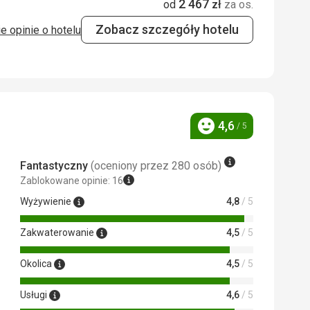
2 467
od
zł
za os.
ejście i wyjście z morza, dostępny
3,0
/ 5
Zobacz szczegóły hotelu
e opinie o hotelu
4,6
/ 5
Ocena
siebie.
ie. Jest to nieprawda bo hotel chce
 Google Translate
Fantastyczny
(oceniony przez 280 osób)
Zablokowane opinie: 16
Wyżywienie
4,8
/ 5
ośno i nie można spać z powodu
Zakwaterowanie
4,5
/ 5
Okolica
4,5
/ 5
Usługi
4,6
/ 5