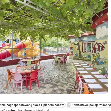
etnie zagospodarowaną plaża z placem zabaw
Komfortowe pokoje w dobry
kość centrum handlowego i dyskoteki