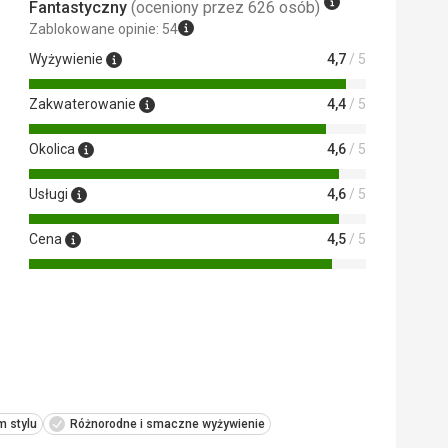
Fantastyczny
(oceniony przez 626 osób)
Zablokowane opinie: 54
Wyżywienie
4,7
/ 5
Zakwaterowanie
4,4
/ 5
Okolica
4,6
/ 5
Usługi
4,6
/ 5
Cena
4,5
/ 5
m stylu
Różnorodne i smaczne wyżywienie