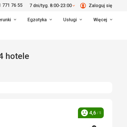
 771 76 55
7 dni/tyg. 8:00-23:00
Zaloguj się
erunki
Egzotyka
Usługi
Więcej
4 hotele
4,6
/ 5
Ocena