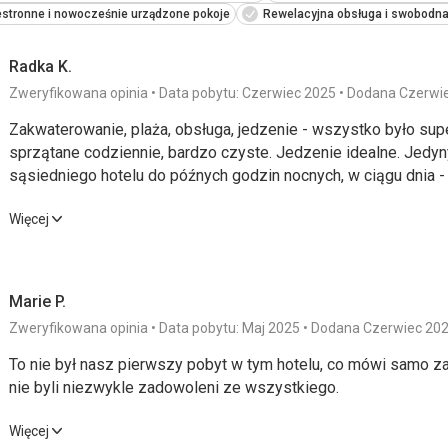
estronne i nowocześnie urządzone pokoje
Rewelacyjna obsługa i swobodn
Radka K.
Zweryfikowana opinia
Data pobytu: Czerwiec 2025
Dodana Czerwi
Zakwaterowanie, plaża, obsługa, jedzenie - wszystko było supe
sprzątane codziennie, bardzo czyste. Jedzenie idealne. Jed
sąsiedniego hotelu do późnych godzin nocnych, w ciągu dnia - 
Zakwaterowanie, plaża, obsługa, jedzenie - wszystko było supe
Więcej
sprzątane codziennie, bardzo czyste. Jedzenie idealne. Jed
sąsiedniego hotelu do późnych godzin nocnych, w ciągu dnia - 
Marie P.
Wyżywienie
5,0
/ 5
Usługi
Zweryfikowana opinia
Data pobytu: Maj 2025
Dodana Czerwiec 20
Zakwaterowanie
4,0
/ 5
Cena
To nie był nasz pierwszy pobyt w tym hotelu, co mówi samo za
nie byli niezwykle zadowoleni ze wszystkiego.
Okolica
5,0
/ 5
To nie był nasz pierwszy pobyt w tym hotelu, co mówi samo za
Więcej