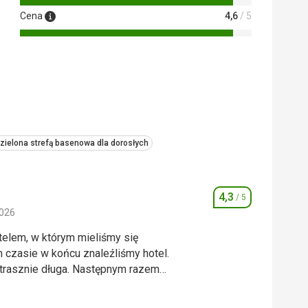
Cena
4,6
/ 5
zielona strefą basenowa dla dorosłych
4,3
/ 5
Ocena
2026
telem, w którym mieliśmy się
m czasie w końcu znaleźliśmy hotel.
trasznie długa. Następnym razem
telem, w którym mieliśmy się