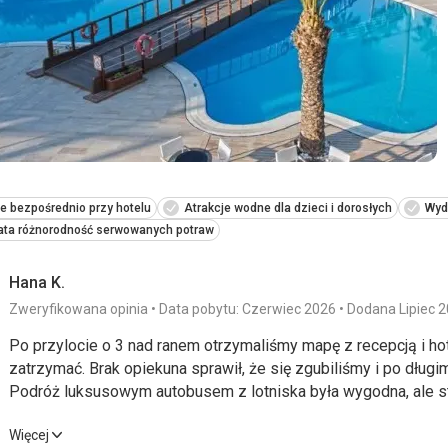
e bezpośrednio przy hotelu
Atrakcje wodne dla dzieci i dorosłych
Wyd
ata różnorodność serwowanych potraw
Hana K.
Zweryfikowana opinia
Data pobytu: Czerwiec 2026
Dodana Lipiec 
Po przylocie o 3 nad ranem otrzymaliśmy mapę z recepcją i ho
zatrzymać. Brak opiekuna sprawił, że się zgubiliśmy i po długi
Podróż luksusowym autobusem z lotniska była wygodna, ale s
wybiorę coś bliżej lotniska.
Po przylocie o 3 nad ranem otrzymaliśmy mapę z recepcją i ho
Więcej