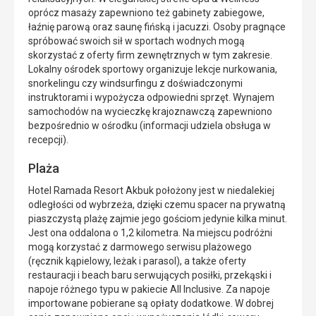
oprócz masaży zapewniono też gabinety zabiegowe,
łaźnię parową oraz saunę fińską i jacuzzi. Osoby pragnące
spróbować swoich sił w sportach wodnych mogą
skorzystać z oferty firm zewnętrznych w tym zakresie.
Lokalny ośrodek sportowy organizuje lekcje nurkowania,
snorkelingu czy windsurfingu z doświadczonymi
instruktorami i wypożycza odpowiedni sprzęt. Wynajem
samochodów na wycieczkę krajoznawczą zapewniono
bezpośrednio w ośrodku (informacji udziela obsługa w
recepcji).
Plaża
Hotel Ramada Resort Akbuk położony jest w niedalekiej
odległości od wybrzeża, dzięki czemu spacer na prywatną
piaszczystą plażę zajmie jego gościom jedynie kilka minut.
Jest ona oddalona o 1,2 kilometra. Na miejscu podróżni
mogą korzystać z darmowego serwisu plażowego
(ręcznik kąpielowy, leżak i parasol), a także oferty
restauracji i beach baru serwujących posiłki, przekąski i
napoje różnego typu w pakiecie All Inclusive. Za napoje
importowane pobierane są opłaty dodatkowe. W dobrej