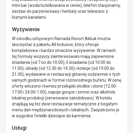
mini bar (woda butelkowana w cenie), telefon stacjonarny,
zestaw do parzenia kawy i herbaty oraz telewizor z
licznymi kanałami.
Wyżywienie
W ośrodku urlopowym Ramada Resort Akbuk można
skorzystać z pakietu All Inclusive, który oferuje
kompleksowe i bardzo smaczne wyżywienie. W ramach
tej formuły wszyscy zainteresowani mają zapewnione
śniadania (od 7.oo do 10.00), II śniadania (od 10.00 do
11.00), obiady (od 12.30 do 14.30) i kolacje (od 19.00 do
21.30), wydawane w restauracji głównej codziennie o tych
samych godzinach w formie różnorodnego bufetu. W cenę
oferty wliczono również przekąski słodkie i słone (12.00-
17.00 i 24.00-1.00), napoje gorące i zimne oraz alkohole
lokalnej produkcji (serwowane całodobowo). W hotelu
znajdują się też dwie restauracje tematyczne z bogatym
menu dań międzynarodowych i lokalnych. Zaopatrzono je
w wygodne foteliki dziecięce do karmienia.
Usługi