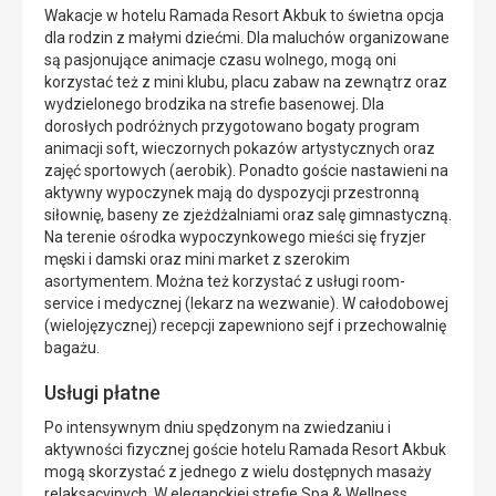
Wakacje w hotelu Ramada Resort Akbuk to świetna opcja
dla rodzin z małymi dziećmi. Dla maluchów organizowane
są pasjonujące animacje czasu wolnego, mogą oni
korzystać też z mini klubu, placu zabaw na zewnątrz oraz
wydzielonego brodzika na strefie basenowej. Dla
dorosłych podróżnych przygotowano bogaty program
animacji soft, wieczornych pokazów artystycznych oraz
zajęć sportowych (aerobik). Ponadto goście nastawieni na
aktywny wypoczynek mają do dyspozycji przestronną
siłownię, baseny ze zjeżdżalniami oraz salę gimnastyczną.
Na terenie ośrodka wypoczynkowego mieści się fryzjer
męski i damski oraz mini market z szerokim
asortymentem. Można też korzystać z usługi room-
service i medycznej (lekarz na wezwanie). W całodobowej
(wielojęzycznej) recepcji zapewniono sejf i przechowalnię
bagażu.
Usługi płatne
Po intensywnym dniu spędzonym na zwiedzaniu i
aktywności fizycznej goście hotelu Ramada Resort Akbuk
mogą skorzystać z jednego z wielu dostępnych masaży
relaksacyjnych. W eleganckiej strefie Spa & Wellness