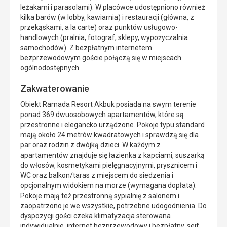
leżakami i parasolami). W placówce udostępniono również
kilka barów (w lobby, kawiarnia) i restauracji (główna, z
przekąskami, a la carte) oraz punktów usługowo-
handlowych (pralnia, fotograf, sklepy, wypożyczalnia
samochodów). Z bezpłatnym internetem
bezprzewodowym goście połączą się w miejscach
ogólnodostępnych.
Zakwaterowanie
Obiekt Ramada Resort Akbuk posiada na swym terenie
ponad 369 dwuosobowych apartamentów, które są
przestronne i elegancko urządzone. Pokoje typu standard
mają około 24 metrów kwadratowych i sprawdzą się dla
par oraz rodzin z dwójką dzieci. W każdym z
apartamentów znajduje się łazienka z kapciami, suszarką
do włosów, kosmetykami pielęgnacyjnymi, prysznicem i
WC oraz balkon/taras z miejscem do siedzenia i
opcjonalnym widokiem na morze (wymagana dopłata).
Pokoje mają też przestronną sypialnię z salonem i
zaopatrzono je we wszystkie, potrzebne udogodnienia. Do
dyspozycji gości czeka klimatyzacja sterowana
indywidualnie, internet bezprzewodowy i bezpłatny, sejf,