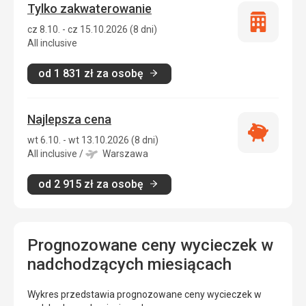
Tylko zakwaterowanie
Tylko
cz 8.10. - cz 15.10.2026 (8 dni)
zakwatero
All inclusive
od
1 831
zł
za osobę
Najlepsza cena
Najlepsza
wt 6.10. - wt 13.10.2026 (8 dni)
cena
All inclusive
/
Warszawa
od
2 915
zł
za osobę
Prognozowane ceny wycieczek w
nadchodzących miesiącach
Wykres przedstawia prognozowane ceny wycieczek w