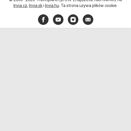
Invia.cz
,
Invia.sk
i
Invia.hu
. Ta strona używa plików cookie.
Facebook
YouTube
Instagram
E-
mail