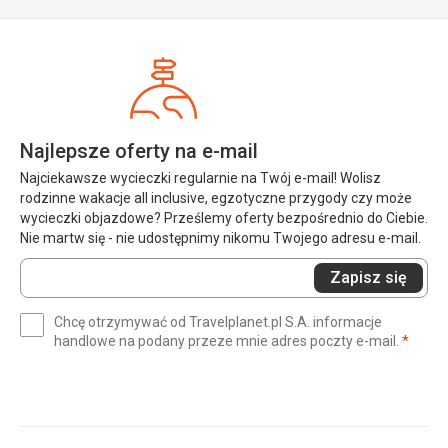
Najlepsze oferty na e-mail
Najciekawsze wycieczki regularnie na Twój e-mail! Wolisz
rodzinne wakacje all inclusive, egzotyczne przygody czy może
wycieczki objazdowe? Prześlemy oferty bezpośrednio do Ciebie.
Nie martw się - nie udostępnimy nikomu Twojego adresu e-mail.
Wprowadź
Zapisz się
swój
e-
Chcę otrzymywać od Travelplanet.pl S.A. informacje
mail
(wym
handlowe na podany przeze mnie adres poczty e-mail.
*
(wymagane)
*