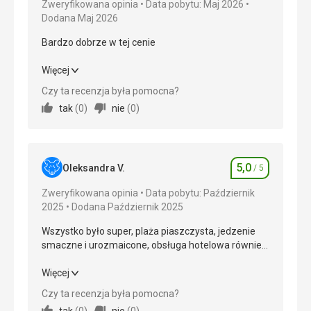
Zweryfikowana opinia
Data pobytu: Maj 2026
Dodana Maj 2026
Bardzo dobrze w tej cenie
Bardzo dobrze w tej cenie
Więcej
Czy ta recenzja była pomocna?
Wyżywienie
5,0
/ 5
tak
(
0
)
nie
(
0
)
Zakwaterowanie
5,0
/ 5
Okolica
5,0
/ 5
5,0
Oleksandra V.
/ 5
Ocena
Usługi
5,0
/ 5
Zweryfikowana opinia
Data pobytu: Październik
2025
Dodana Październik 2025
Cena
5,0
/ 5
Wszystko było super, plaża piaszczysta, jedzenie
smaczne i urozmaicone, obsługa hotelowa również
Plaża
w porządku, jest kącik dla dzieci i mini klub.
Transfer co 10 min do plaży nie cale 3 min
Polecamy hotel rodzinom z dziećmi.
Wszystko było super, plaża piaszczysta, jedzenie
Więcej
Wyżywienie
smaczne i urozmaicone, obsługa hotelowa również
Czy ta recenzja była pomocna?
Dobrze
w porządku, jest kącik dla dzieci i mini klub.