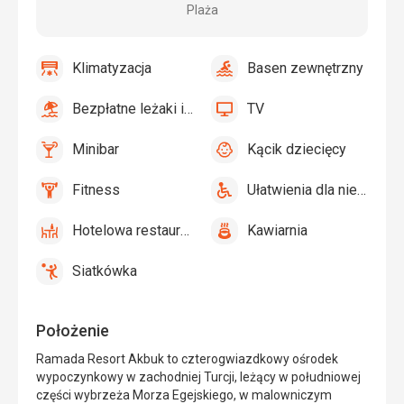
Plaża
Klimatyzacja
Basen zewnętrzny
tak
Klimatyzacja
tak
Basen
zewnętrzny
Bezpłatne leżaki i parasole przy basenie
TV
tak
Bezpłatne
tak
TV
leżaki
Minibar
Kącik dziecięcy
i
tak
Minibar,
tak
Kącik
parasole
Bar
dziecięcy,
Fitness
Ułatwienia dla niepełnosprawnych
przy
Plac
tak
Fitness
tak
Ułatwienia
basenie
zabaw,
dla
Hotelowa restauracja
Kawiarnia
Basen
niepełnosprawnych
tak
Hotelowa
tak
Kawiarnia
dla
restauracja
dzieci
Siatkówka
tak
Siatkówka
Położenie
Ramada Resort Akbuk to czterogwiazdkowy ośrodek
wypoczynkowy w zachodniej Turcji, leżący w południowej
części wybrzeża Morza Egejskiego, w malowniczym