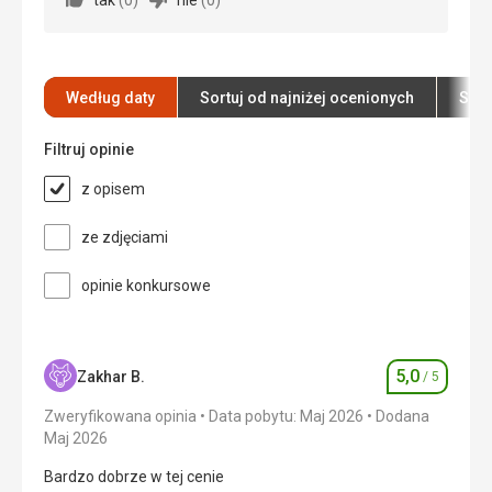
tak
(
0
)
nie
(
0
)
Polecamy hotel rodzinom z dziećmi.
Zakwaterowanie
Czyste
Wyżywienie
5,0
/ 5
Usługi
Pokój Sprzątany codziennie
Zakwaterowanie
5,0
/ 5
Według daty
Sortuj od najniżej ocenionych
Sort
Okolica
5,0
/ 5
Filtruj opinie
Usługi
5,0
/ 5
z opisem
Cena
5,0
/ 5
ze zdjęciami
opinie konkursowe
5,0
Zakhar B.
/ 5
Ocena
Zweryfikowana opinia
Data pobytu: Maj 2026
Dodana
Maj 2026
Bardzo dobrze w tej cenie