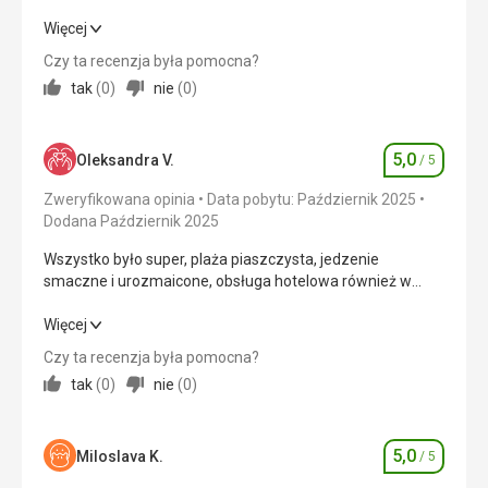
Bardzo dobrze w tej cenie
Więcej
Czy ta recenzja była pomocna?
Wyżywienie
5,0
/ 5
tak
(
0
)
nie
(
0
)
Zakwaterowanie
5,0
/ 5
5,0
Okolica
5,0
/ 5
Oleksandra V.
/ 5
Ocena
Zweryfikowana opinia
Data pobytu: Październik 2025
Usługi
5,0
/ 5
Dodana Październik 2025
Cena
5,0
/ 5
Wszystko było super, plaża piaszczysta, jedzenie
smaczne i urozmaicone, obsługa hotelowa również w
porządku, jest kącik dla dzieci i mini klub. Polecamy hotel
Plaża
rodzinom z dziećmi.
Wszystko było super, plaża piaszczysta, jedzenie
Więcej
Transfer co 10 min do plaży nie cale 3 min
smaczne i urozmaicone, obsługa hotelowa również w
Czy ta recenzja była pomocna?
Wyżywienie
porządku, jest kącik dla dzieci i mini klub. Polecamy hotel
tak
(
0
)
nie
(
0
)
Dobrze
rodzinom z dziećmi.
Zakwaterowanie
Wyżywienie
5,0
/ 5
Czyste
5,0
Miloslava K.
/ 5
Ocena
Usługi
Zakwaterowanie
5,0
/ 5