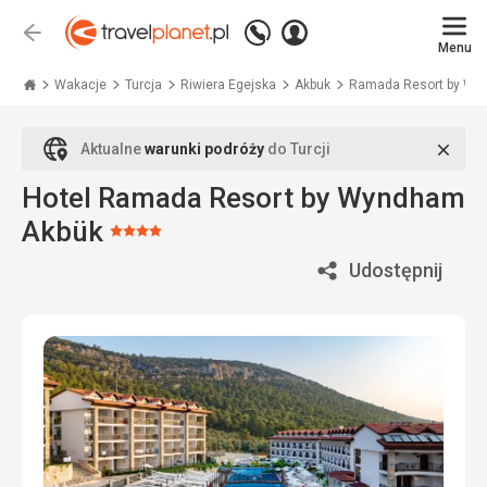
Zadzwoń
Zaloguj
Wstecz
+48
Menu
się
Travelplanet.pl
71
771
Wakacje
Turcja
Riwiera Egejska
Akbuk
Ramada Resort by Wyn
76
70
Zamk
Aktualne
warunki podróży
do Turcji
Hotel Ramada Resort by Wyndham
Akbük
Ocena:
4/5
Udostępnij