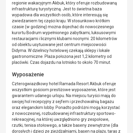
regionie wakacyjnym Akbuk, który oferuje rozbudowaną
infrastrukturę turystyczną. Jest to świetna baza
wypadowa dla wszystkich osób, które interesują się
zwiedzaniem tej części kraju. W stosunkowo krótkim
czasie (w godzinę) można dojechać do nowoczesnego
kurortu Bodrum wypełnionego zabytkami, luksusowymi
restauracjami i licznymi klubami nocnymi. 20 kilometrów
od obiektu usytuowane jest centrum miejscowości
Didyma. W dzielnicy hotelowej czekają sklepy i lokale
gastronomiczne. Plaża położona jest 1,2 kilometry od
placówki. Czas dojazdu na lotnisko to około 70 minut.
Wyposażenie
Czterogwiazdkowy hotel Ramada Resort Akbuk oferuje
wszystkim gościom prestiżowe wyposażenie, które jest
gwarantem udanego urlopu. Na miejscu turyści mają do
swojej hol recepcyjny z sejfem i przechowalnią bagażu
oraz eleganckim lobby. Ponadto podróżni mogą korzystać
z nowoczesnej, rozbudowanej infrastruktury sportowo-
rekreacyjnej, na której uwzględniono gry zespołowe,
rzutki, tenisa stołowego, a także baseny zewnętrzne (dla
dorosłych i dzieci ze zjeżdżalniami, basen na plaży, taras z