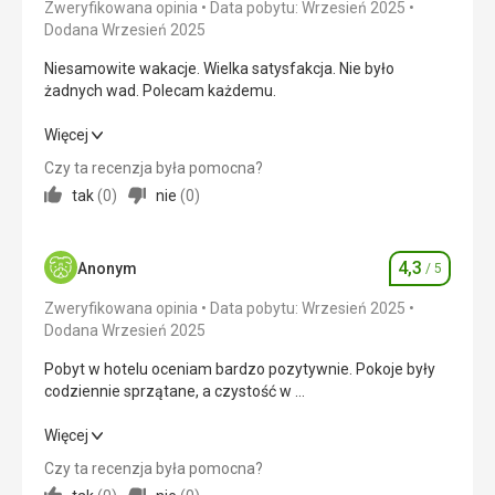
Zweryfikowana opinia
Data pobytu: Wrzesień 2025
Pokój Sprzątany codziennie
Dodana Wrzesień 2025
Okolica
5,0
/ 5
Niesamowite wakacje. Wielka satysfakcja. Nie było
Usługi
5,0
/ 5
żadnych wad. Polecam każdemu.
Cena
5,0
/ 5
Niesamowite wakacje. Wielka satysfakcja. Nie było
Więcej
żadnych wad. Polecam każdemu.
Czy ta recenzja była pomocna?
tak
(
0
)
nie
(
0
)
Wyżywienie
5,0
/ 5
Zakwaterowanie
5,0
/ 5
4,3
Anonym
/ 5
Ocena
Okolica
5,0
/ 5
Zweryfikowana opinia
Data pobytu: Wrzesień 2025
Dodana Wrzesień 2025
Usługi
5,0
/ 5
Pobyt w hotelu oceniam bardzo pozytywnie. Pokoje były
Cena
5,0
/ 5
codziennie sprzątane, a czystość w
całym obiekcie stała na wysokim poziomie – zarówno w
częściach wspólnych, jak i na basenie. Obsługa restauracji
Pobyt w hotelu oceniam bardzo pozytywnie. Pokoje były
Więcej
Plaża
była zawsze uśmiechnięta i pomocna. Plaża przy hotelu
codziennie sprzątane, a czystość w
Wszystko według mojej wyobraźni
Czy ta recenzja była pomocna?
również spełniła nasze oczekiwania – zadbana, z
całym obiekcie stała na wysokim poziomie – zarówno w