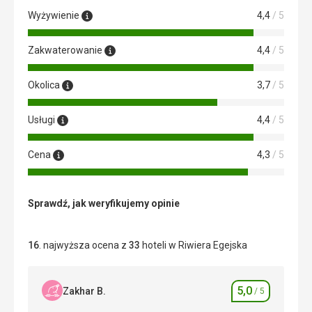
Wyżywienie
4,4
/ 5
Zakwaterowanie
4,4
/ 5
Okolica
3,7
/ 5
Usługi
4,4
/ 5
Cena
4,3
/ 5
Sprawdź, jak weryfikujemy opinie
16
. najwyższa ocena z
33
hoteli w Riwiera Egejska
5,0
Zakhar B.
/ 5
Ocena