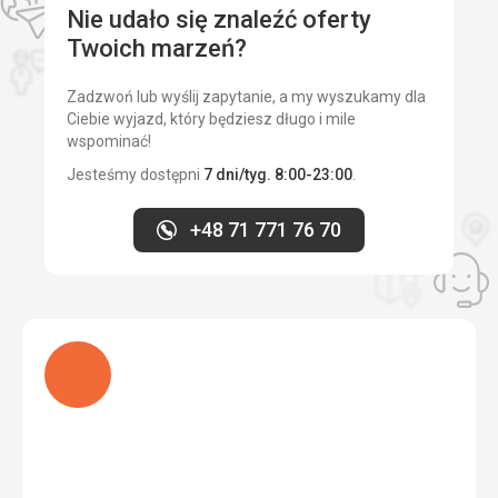
Nie udało się znaleźć oferty
Cena
5,0
/ 5
Twoich marzeń?
Zadzwoń lub wyślij zapytanie, a my wyszukamy dla
Plaża
Ciebie wyjazd, który będziesz długo i mile
brudna i mała. nie polecam
wspominać!
Wyżywienie
Jesteśmy dostępni
7 dni/tyg. 8:00-23:00
.
jedzenie bardzo dobre ale troche powtarzalne
Zakwaterowanie
+48 71 771 76 70
pokój czysty i klimatyzowany, łazienka mogłaby być
trochę większa
Usługi
wszystkie moje oczekiwania zostały spełnione, jedynie
siłownia mogłaby być lepiej wyposażona
Ładuję