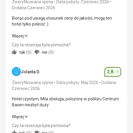
Zweryfikowana opinia
Data pobytu: Czerwiec 2026
Czysty, niewielki hotel w doskonałej lokalizacji.
Dodana Czerwiec 2026
Chętnie zatrzymałbym się tam ponownie.
Biorąc pod uwagę stosunek ceny do jakości, mogę ten
Usługi
hotel tylko polecić :)
Czysty i cichy hotel dla dorosłych w centrum miasta.
Idealny na wakacje poza sezonem.
Biorąc pod uwagę stosunek ceny do jakości, mogę ten
Więcej
Ta recenzja została automatycznie
hotel tylko polecić :)
Czy ta recenzja była pomocna?
przetłumaczona za pomocą Google Translate
tak
(
0
)
nie
(
0
)
Wyżywienie
4,0
/ 5
Zakwaterowanie
5,0
/ 5
3,8
Jolanta D.
/ 5
Ocena
Okolica
4,0
/ 5
Zweryfikowana opinia
Data pobytu: Maj 2026
Dodana
Czerwiec 2026
Usługi
4,0
/ 5
Hotel czystym, Mila obsluga, polozony w poblizu Centrum .
Cena
5,0
/ 5
Basen niezbyt duzy
Hotel czystym, Mila obsluga, polozony w poblizu Centrum .
Więcej
Wyżywienie
Basen niezbyt duzy
Czasami coś się powtarzało, ale poza tym jedzenie było
Czy ta recenzja była pomocna?
świetne :)
tak
(
0
)
nie
(
0
)