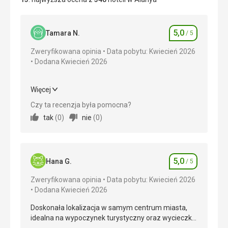
5,0
Tamara N.
/ 5
Ocena
Zweryfikowana opinia
Data pobytu: Kwiecień 2026
Dodana Kwiecień 2026
Więcej
Wyżywienie
5,0
/ 5
Czy ta recenzja była pomocna?
tak
(
0
)
nie
(
0
)
Zakwaterowanie
5,0
/ 5
Okolica
5,0
/ 5
5,0
Usługi
5,0
/ 5
Hana G.
/ 5
Ocena
Zweryfikowana opinia
Data pobytu: Kwiecień 2026
Cena
5,0
/ 5
Dodana Kwiecień 2026
Doskonała lokalizacja w samym centrum miasta,
Plaża
idealna na wypoczynek turystyczny oraz wycieczki
Niestety, plaża znajduje się dość daleko od hotelu,
po okolicy.