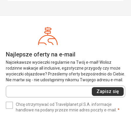
Najlepsze oferty na e-mail
Najciekawsze wycieczki regularnie na Twój e-mail! Wolisz
rodzinne wakacje all inclusive, egzotyczne przygody czy może
wycieczki objazdowe? Prześlemy oferty bezpośrednio do Ciebie.
Nie martw się - nie udostępnimy nikomu Twojego adresu e-mail.
Wprowadź
Zapisz się
swój
e-
Chcę otrzymywać od Travelplanet.pl S.A. informacje
mail
(wym
handlowe na podany przeze mnie adres poczty e-mail.
*
(wymagane)
*