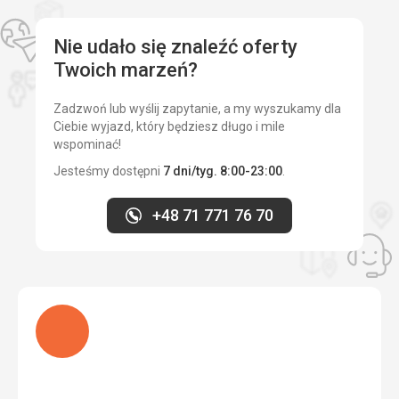
Cena
4,0
/ 5
Usługi
Czysty i cichy hotel dla dorosłych w centrum miasta.
Nie udało się znaleźć oferty
Idealny na wakacje poza sezonem.
Plaża
Twoich marzeń?
Daleko do plaży, więcej transferu do plaży przydało się
Ta recenzja została automatycznie przetłumaczona za
Wyżywienie
pomocą Google Translate
Zadzwoń lub wyślij zapytanie, a my wyszukamy dla
Smaczne posiłki
Ciebie wyjazd, który będziesz długo i mile
wspominać!
Zakwaterowanie
Dobrze
Jesteśmy dostępni
7 dni/tyg. 8:00-23:00
.
Usługi
Było fajnie
+48 71 771 76 70
Ładuję