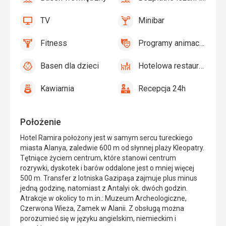
tak
Basen
tak
Bezpłatne
wewnętrzny
leżaki
TV
Minibar
i
tak
TV
tak
Minibar,
parasole
Bar
Fitness
Programy animacyjne
przy
tak
Fitness
tak
Programy
basenie
animacyjne
Basen dla dzieci
Hotelowa restauracja
tak
Basen
tak
Hotelowa
dla
restauracja
Kawiarnia
Recepcja 24h
dzieci
tak
Kawiarnia
tak
Recepcja
24h
Położenie
Hotel Ramira położony jest w samym sercu tureckiego
miasta Alanya, zaledwie 600 m od słynnej plaży Kleopatry.
Tętniące życiem centrum, które stanowi centrum
rozrywki, dyskotek i barów oddalone jest o mniej więcej
500 m. Transfer z lotniska Gazipaşa zajmuje plus minus
jedną godzinę, natomiast z Antalyi ok. dwóch godzin.
Atrakcje w okolicy to m.in.: Muzeum Archeologiczne,
Czerwona Wieża, Zamek w Alanii. Z obsługą można
porozumieć się w języku angielskim, niemieckim i