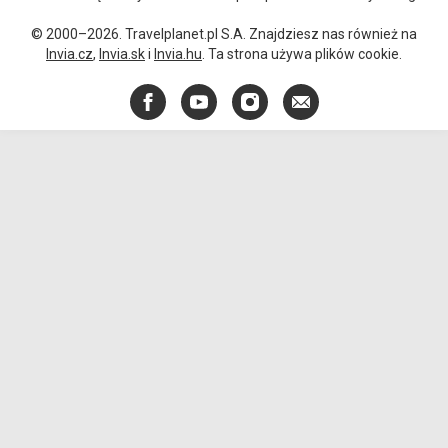
© 2000–2026. Travelplanet.pl S.A. Znajdziesz nas również na
Invia.cz
,
Invia.sk
i
Invia.hu
. Ta strona używa plików cookie.
Facebook
YouTube
Instagram
E-
mail