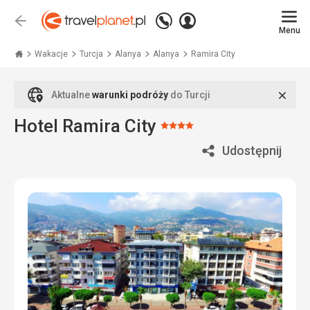
Zadzwoń
Zaloguj
Wstecz
+48
Menu
się
Travelplanet.pl
71
771
Wakacje
Turcja
Alanya
Alanya
Ramira City
76
70
Zamk
Aktualne
warunki podróży
do Turcji
Hotel Ramira City
Ocena:
4/5
Udostępnij