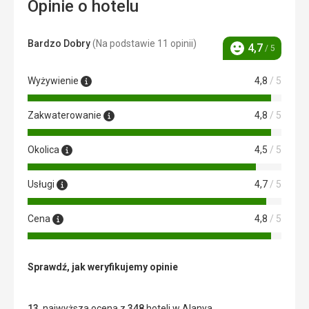
Opinie o hotelu
Bardzo Dobry
(Na podstawie 11 opinii)
4,7
/ 5
Ocena
Wyżywienie
4,8
/ 5
Zakwaterowanie
4,8
/ 5
Okolica
4,5
/ 5
Usługi
4,7
/ 5
Cena
4,8
/ 5
Sprawdź, jak weryfikujemy opinie
13
. najwyższa ocena z
348
hoteli w Alanya