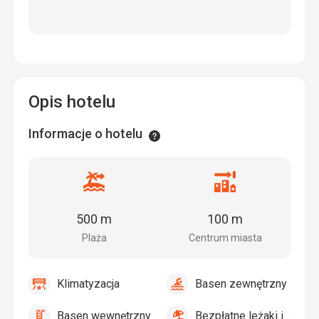
Opis hotelu
Informacje o hotelu
Informacje
Odległość
Odległość
od
od
plaży
centrum
500 m
100 m
miasta
Plaża
Centrum miasta
Klimatyzacja
Basen zewnętrzny
tak
Klimatyzacja
tak
Basen
zewnętrzny
Basen wewnętrzny
Bezpłatne leżaki i parasole przy basenie