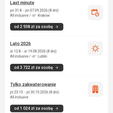
Last minute
pn 31.8. - pn 07.09.2026 (8 dni)
Last
All inclusive
/
Kraków
minute
od
2 938
zł
za osobę
Lato 2026
Lato
śr 12.8. - śr 19.08.2026 (8 dni)
2026
All inclusive
/
Lublin
od
3 722
zł
za osobę
Tylko zakwaterowanie
Tylko
pt 23.10. - pt 30.10.2026 (8 dni)
zakwatero
All inclusive
od
1 024
zł
za osobę