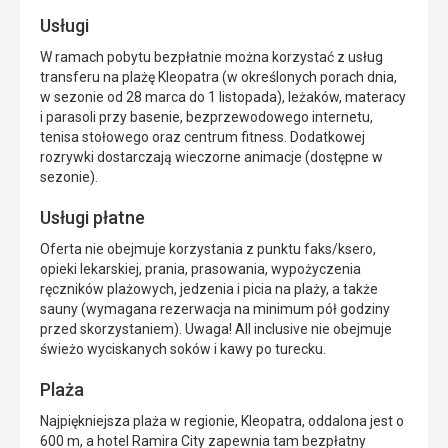
Usługi
W ramach pobytu bezpłatnie można korzystać z usług
transferu na plażę Kleopatra (w określonych porach dnia,
w sezonie od 28 marca do 1 listopada), leżaków, materacy
i parasoli przy basenie, bezprzewodowego internetu,
tenisa stołowego oraz centrum fitness. Dodatkowej
rozrywki dostarczają wieczorne animacje (dostępne w
sezonie).
Usługi płatne
Oferta nie obejmuje korzystania z punktu faks/ksero,
opieki lekarskiej, prania, prasowania, wypożyczenia
ręczników plażowych, jedzenia i picia na plaży, a także
sauny (wymagana rezerwacja na minimum pół godziny
przed skorzystaniem). Uwaga! All inclusive nie obejmuje
świeżo wyciskanych soków i kawy po turecku.
Plaża
Najpiękniejsza plaża w regionie, Kleopatra, oddalona jest o
600 m, a hotel Ramira City zapewnia tam bezpłatny