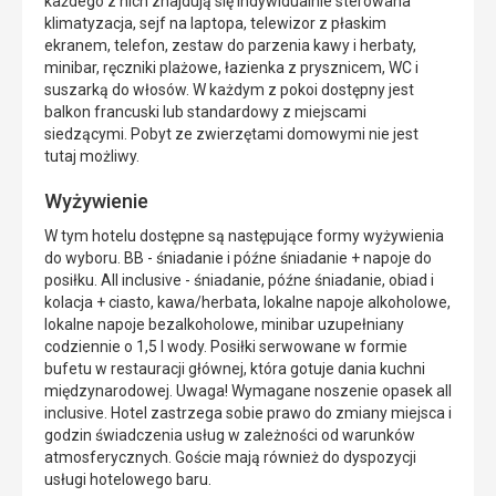
każdego z nich znajdują się indywidualnie sterowana
klimatyzacja, sejf na laptopa, telewizor z płaskim
ekranem, telefon, zestaw do parzenia kawy i herbaty,
minibar, ręczniki plażowe, łazienka z prysznicem, WC i
suszarką do włosów. W każdym z pokoi dostępny jest
balkon francuski lub standardowy z miejscami
siedzącymi. Pobyt ze zwierzętami domowymi nie jest
tutaj możliwy.
Wyżywienie
W tym hotelu dostępne są następujące formy wyżywienia
do wyboru. BB - śniadanie i późne śniadanie + napoje do
posiłku. All inclusive - śniadanie, późne śniadanie, obiad i
kolacja + ciasto, kawa/herbata, lokalne napoje alkoholowe,
lokalne napoje bezalkoholowe, minibar uzupełniany
codziennie o 1,5 l wody. Posiłki serwowane w formie
bufetu w restauracji głównej, która gotuje dania kuchni
międzynarodowej. Uwaga! Wymagane noszenie opasek all
inclusive. Hotel zastrzega sobie prawo do zmiany miejsca i
godzin świadczenia usług w zależności od warunków
atmosferycznych. Goście mają również do dyspozycji
usługi hotelowego baru.