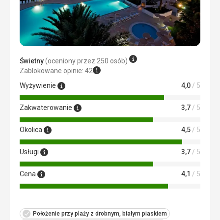
należy wymienić.
Usługi
Wszystko jest w porządku.
Ta recenzja została automatycznie przetłumaczona za
pomocą Google Translate
Świetny
(oceniony przez 250 osób)
Zablokowane opinie: 42
Wyżywienie
4,0
/ 5
Zakwaterowanie
3,7
/ 5
Okolica
4,5
/ 5
Usługi
3,7
/ 5
Cena
4,1
/ 5
Położenie przy plaży z drobnym, białym piaskiem