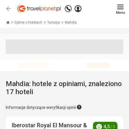
Zadzwoń
Zaloguj
Wstecz
+48 71 771 76 55
Menu
się
Travelplanet.pl
Opinie o hotelach
Tunezja
Mahdia
Mahdia: hotele z opiniami, znaleziono
17 hoteli
Informacje dotyczące weryfikacji opinii
Iberostar Royal El Mansour &
4,5
/ 5