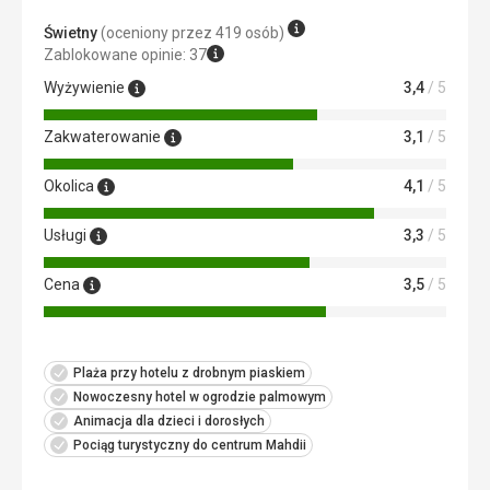
gdy znaleźliśmy w miarę czysty stolik, przynieśli nam
przyniesiono nam w ciągu kilku minut. Nie było papieru
Świetny
(oceniony przez 419 osób)
sztućce i w końcu napoje
toaletowego, więc poszliśmy ponownie do recepcji i sami
Zablokowane opinie: 37
go odebraliśmy.
Zakwaterowanie
Wyżywienie
3,4
/ 5
Dobrze, czyszczenie średnie
Usługi
Nie ma potrzeby już komentować
Usługi
Zakwaterowanie
3,1
/ 5
Nie potrzebowaliśmy
Ta recenzja została automatycznie przetłumaczona za
pomocą Google Translate
Ta recenzja została automatycznie przetłumaczona za
Okolica
4,1
/ 5
pomocą Google Translate
Usługi
3,3
/ 5
Cena
3,5
/ 5
Plaża przy hotelu z drobnym piaskiem
Nowoczesny hotel w ogrodzie palmowym
Animacja dla dzieci i dorosłych
Pociąg turystyczny do centrum Mahdii