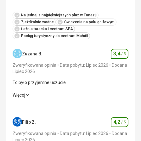
Na jednej z najpiękniejszych plaż w Tunezji
Zjeżdżalnie wodne
Ćwiczenia na polu golfowym
Łaźnia turecka i centrum SPA
Pociąg turystyczny do centrum Mahdii
3,4
Zuzana B.
/ 5
Ocena
Zweryfikowana opinia
Data pobytu: Lipiec 2026
Dodana
Lipiec 2026
To było przyjemne uczucie.
To było przyjemne uczucie.
Więcej
Wyżywienie
4,0
/ 5
Zakwaterowanie
2,0
/ 5
4,2
Filip Z.
/ 5
Ocena
Okolica
3,0
/ 5
Zweryfikowana opinia
Data pobytu: Lipiec 2026
Dodana
Lipiec 2026