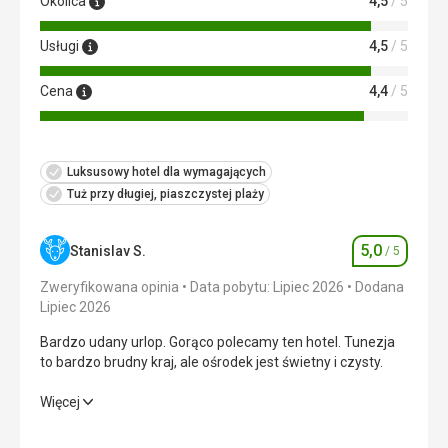
Okolica
4,5
/ 5
Usługi
4,5
/ 5
Cena
4,4
/ 5
Luksusowy hotel dla wymagających
Tuż przy długiej, piaszczystej plaży
5,0
Stanislav S.
/ 5
Ocena
Zweryfikowana opinia
Data pobytu: Lipiec 2026
Dodana
Lipiec 2026
Bardzo udany urlop. Gorąco polecamy ten hotel. Tunezja
to bardzo brudny kraj, ale ośrodek jest świetny i czysty.
Bardzo udany urlop. Gorąco polecamy ten hotel. Tunezja
Więcej
to bardzo brudny kraj, ale ośrodek jest świetny i czysty.