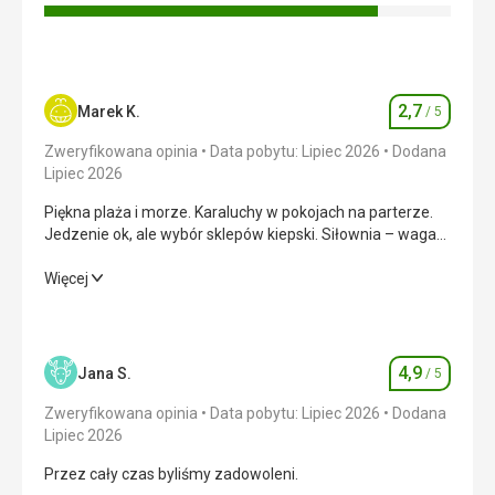
Usługi
Zero punktów
Ta recenzja została automatycznie przetłumaczona za
pomocą Google Translate
2,7
Marek K.
/ 5
Ocena
Zweryfikowana opinia
Data pobytu: Lipiec 2026
Dodana
Lipiec 2026
Piękna plaża i morze. Karaluchy w pokojach na parterze.
Jedzenie ok, ale wybór sklepów kiepski. Siłownia – waga
maksymalna 10 kg.
Piękna plaża i morze. Karaluchy w pokojach na parterze.
Więcej
Jedzenie ok, ale wybór sklepów kiepski. Siłownia – waga
maksymalna 10 kg.
Wyżywienie
3,0
/ 5
4,9
Jana S.
/ 5
Ocena
Zakwaterowanie
1,0
/ 5
Zweryfikowana opinia
Data pobytu: Lipiec 2026
Dodana
Lipiec 2026
Okolica
4,0
/ 5
Przez cały czas byliśmy zadowoleni.