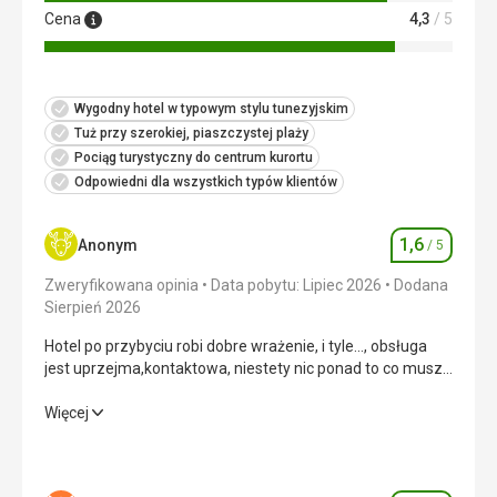
Cena
4,3
/ 5
Wygodny hotel w typowym stylu tunezyjskim
Tuż przy szerokiej, piaszczystej plaży
Pociąg turystyczny do centrum kurortu
Odpowiedni dla wszystkich typów klientów
1,6
Anonym
/ 5
Ocena
Zweryfikowana opinia
Data pobytu: Lipiec 2026
Dodana
Sierpień 2026
Hotel po przybyciu robi dobre wrażenie, i tyle..., obsługa
jest uprzejma,kontaktowa, niestety nic ponad to co muszą
nie zrobią. Przyjechaliśmy o 6 rano po nocnym locie
zmęczeni, zero szans na wcześniejszy pokój,
Hotel po przybyciu robi dobre wrażenie, i tyle..., obsługa
Więcej
zakwaterowanie dopiero o 14:00 mimo że były pokoje
jest uprzejma,kontaktowa, niestety nic ponad to co muszą
gotowe, w czasie oczekiwania mogliśmy korzystać z
nie zrobią. Przyjechaliśmy o 6 rano po nocnym locie
wszystkich usług i posiłków. 6 rano a znaczna część wokół
zmęczeni, zero szans na wcześniejszy pokój,