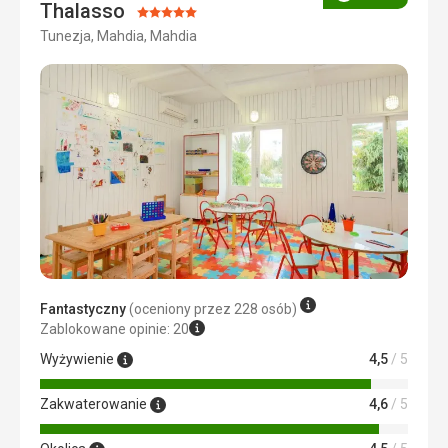
Ocena
Thalasso
Ocena:
Tunezja, Mahdia, Mahdia
5/5
Fantastyczny
(oceniony przez 228 osób)
Zablokowane opinie: 20
Wyżywienie
4,5
/ 5
Zakwaterowanie
4,6
/ 5