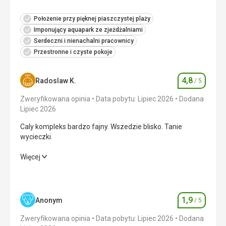
Położenie przy pięknej piaszczystej plaży
Imponujący aquapark ze zjeżdżalniami
Serdeczni i nienachalni pracownicy
Przestronne i czyste pokoje
4,8
Radoslaw K.
/ 5
Ocena
Zweryfikowana opinia
Data pobytu: Lipiec 2026
Dodana
Lipiec 2026
Caly kompleks bardzo fajny. Wszedzie blisko. Tanie
wycieczki.
Caly kompleks bardzo fajny. Wszedzie blisko. Tanie
Więcej
wycieczki.
Wyżywienie
5,0
/ 5
1,9
Anonym
/ 5
Ocena
Zakwaterowanie
4,0
/ 5
Zweryfikowana opinia
Data pobytu: Lipiec 2026
Dodana