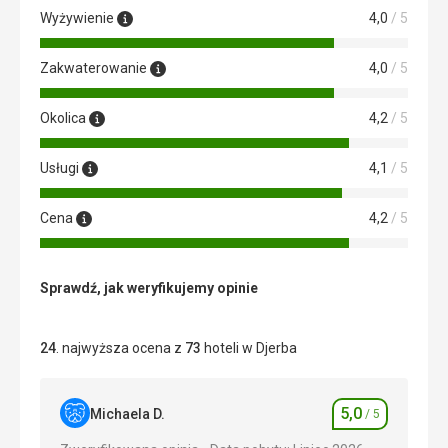
Wyżywienie
4,0
/ 5
Zakwaterowanie
4,0
/ 5
Okolica
4,2
/ 5
Usługi
4,1
/ 5
Cena
4,2
/ 5
Sprawdź, jak weryfikujemy opinie
24
. najwyższa ocena z
73
hoteli w Djerba
5,0
Michaela D.
/ 5
Ocena