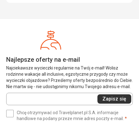
Najlepsze oferty na e-mail
Najciekawsze wycieczki regularnie na Twój e-mail! Wolisz
rodzinne wakacje all inclusive, egzotyczne przygody czy może
wycieczki objazdowe? Prześlemy oferty bezpośrednio do Ciebie.
Nie martw się - nie udostępnimy nikomu Twojego adresu e-mail.
Wprowadź
Zapisz się
swój
e-
Chcę otrzymywać od Travelplanet.pl S.A. informacje
mail
(wym
handlowe na podany przeze mnie adres poczty e-mail.
*
(wymagane)
*