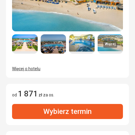
Więcej
Więcej o hotelu
1 871
od
zł
za os.
Wybierz termin