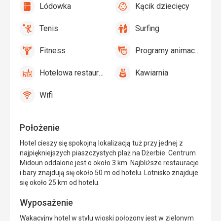
Lódowka
Kącik dziecięcy
przy
tak
Lódowka
tak
Kącik
basenie,
dziecięcy,
Bezpłatne
Tenis
Surfing
Plac
tak
Tenis,
tak
Surfing
leżaki
zabaw,
Siatkówka
i
Fitness
Programy animacyjne
Basen
tak
Fitness
tak
parasole
Programy
dla
na
animacyjne
dzieci
Hotelowa restauracja
Kawiarnia
plaży
tak
Hotelowa
tak
Kawiarnia
restauracja
Wifi
tak
Wifi
Położenie
Hotel cieszy się spokojną lokalizacją tuż przy jednej z
najpiękniejszych piaszczystych plaż na Dżerbie. Centrum
Midoun oddalone jest o około 3 km. Najbliższe restauracje
i bary znajdują się około 50 m od hotelu. Lotnisko znajduje
się około 25 km od hotelu.
Wyposażenie
Wakacyjny hotel w stylu wioski położony jest w zielonym