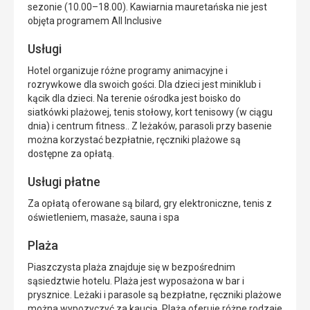
sezonie (10.00–18.00). Kawiarnia mauretańska nie jest
objęta programem All Inclusive
Usługi
Hotel organizuje różne programy animacyjne i
rozrywkowe dla swoich gości. Dla dzieci jest miniklub i
kącik dla dzieci. Na terenie ośrodka jest boisko do
siatkówki plażowej, tenis stołowy, kort tenisowy (w ciągu
dnia) i centrum fitness.. Z leżaków, parasoli przy basenie
można korzystać bezpłatnie, ręczniki plażowe są
dostępne za opłatą.
Usługi płatne
Za opłatą oferowane są bilard, gry elektroniczne, tenis z
oświetleniem, masaże, sauna i spa
Plaża
Piaszczysta plaża znajduje się w bezpośrednim
sąsiedztwie hotelu. Plaża jest wyposażona w bar i
prysznice. Leżaki i parasole są bezpłatne, ręczniki plażowe
można wypozyczyć za kaucją. Plaża oferuje różne rodzaje