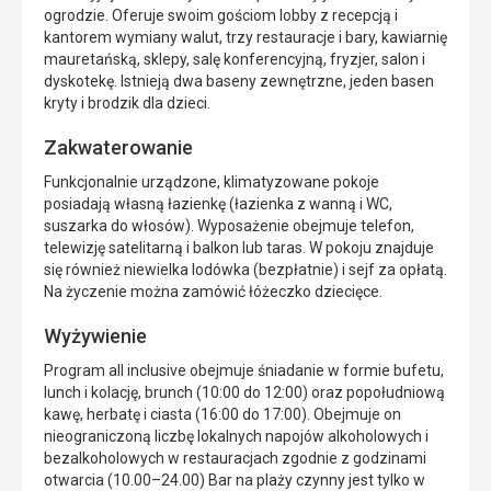
ogrodzie. Oferuje swoim gościom lobby z recepcją i
kantorem wymiany walut, trzy restauracje i bary, kawiarnię
mauretańską, sklepy, salę konferencyjną, fryzjer, salon i
dyskotekę. Istnieją dwa baseny zewnętrzne, jeden basen
kryty i brodzik dla dzieci.
Zakwaterowanie
Funkcjonalnie urządzone, klimatyzowane pokoje
posiadają własną łazienkę (łazienka z wanną i WC,
suszarka do włosów). Wyposażenie obejmuje telefon,
telewizję satelitarną i balkon lub taras. W pokoju znajduje
się również niewielka lodówka (bezpłatnie) i sejf za opłatą.
Na życzenie można zamówić łóżeczko dziecięce.
Wyżywienie
Program all inclusive obejmuje śniadanie w formie bufetu,
lunch i kolację, brunch (10:00 do 12:00) oraz popołudniową
kawę, herbatę i ciasta (16:00 do 17:00). Obejmuje on
nieograniczoną liczbę lokalnych napojów alkoholowych i
bezalkoholowych w restauracjach zgodnie z godzinami
otwarcia (10.00–24.00) Bar na plaży czynny jest tylko w