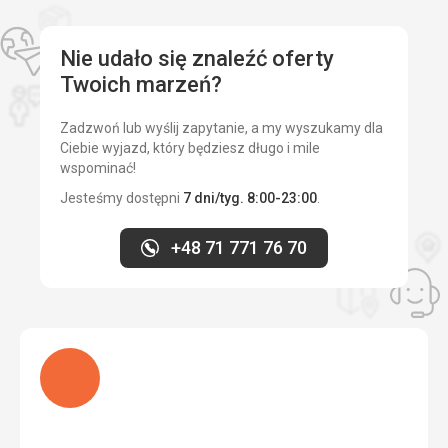
Usługi
Plaża
Było okej. Okej.
Tuż przy hotelu, biały piasek. Lazurowe morze. Piękno.
Nie udało się znaleźć oferty
Twoich marzeń?
Wyżywienie
Ta recenzja została automatycznie przetłumaczona za
Różnorodne, pyszne.
pomocą Google Translate
Zadzwoń lub wyślij zapytanie, a my wyszukamy dla
Zakwaterowanie
Ciebie wyjazd, który będziesz długo i mile
Wszystko ok, czysto.
wspominać!
Usługi
Jesteśmy dostępni
7 dni/tyg. 8:00-23:00
.
Chętny i pomocny.
Ta recenzja została automatycznie przetłumaczona za
+48 71 771 76 70
pomocą Google Translate
Ładuję