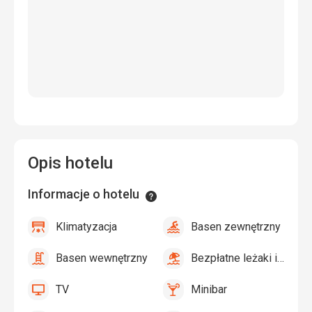
Opis hotelu
Informacje o hotelu
Informacje
Klimatyzacja
Basen zewnętrzny
tak
Klimatyzacja
tak
Basen
zewnętrzny
Basen wewnętrzny
Bezpłatne leżaki i parasole przy basenie
tak
Basen
tak
Bezpłatne
wewnętrzny
leżaki
TV
Minibar
i
tak
TV
tak
Minibar,
parasole
Bar