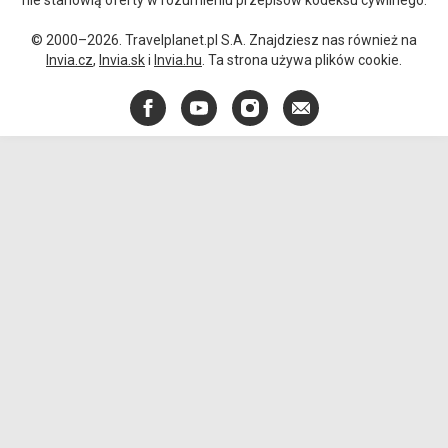
nie stanowią oferty w rozumieniu przepisów kodeksu cywilnego.
© 2000–2026. Travelplanet.pl S.A. Znajdziesz nas również na
Invia.cz
,
Invia.sk
i
Invia.hu
. Ta strona używa plików cookie.
Facebook
YouTube
Instagram
E-
mail