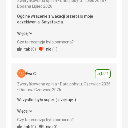
Zweryfikowana opinia
Data pobytu: Lipiec 2026
Dodana Lipiec 2026
Ogólne wrażenie z wakacji przerosło moje
oczekiwania. Satysfakcja.
Ogólne wrażenie z wakacji przerosło moje
Więcej
oczekiwania. Satysfakcja.
Czy ta recenzja była pomocna?
tak
(
0
)
nie
(
1
)
Wyżywienie
5,0
/ 5
Zakwaterowanie
5,0
/ 5
5,0
Okolica
5,0
/ 5
Éva C.
/ 5
Ocena
Zweryfikowana opinia
Data pobytu: Czerwiec 2026
Usługi
5,0
/ 5
Dodana Czerwiec 2026
Cena
5,0
/ 5
Wszystko było super :) dziękuję :)
Wszystko było super :) dziękuję :)
Więcej
Plaża
Czysta plaża. Czyste morze. Zawsze wystarczająca
Czy ta recenzja była pomocna?
Wyżywienie
5,0
/ 5
liczba leżaków. Przyjazny personel na plaży.
tak
(
0
)
nie
(
0
)