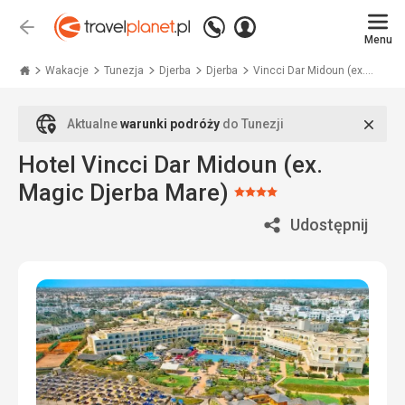
Zadzwoń
Zaloguj
Wstecz
+48
Menu
się
Travelplanet.pl
71
771
Wakacje
Tunezja
Djerba
Djerba
Vincci Dar Midoun (ex....
76
70
Zamk
Aktualne
warunki podróży
do Tunezji
Hotel Vincci Dar Midoun (ex.
Magic Djerba Mare)
Ocena:
4/5
Udostępnij