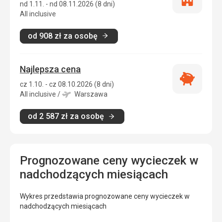
Tylko
nd 1.11. - nd 08.11.2026 (8 dni)
zakwatero
All inclusive
od
908
zł
za osobę
Najlepsza cena
Najlepsza
cz 1.10. - cz 08.10.2026 (8 dni)
cena
All inclusive
/
Warszawa
od
2 587
zł
za osobę
Prognozowane ceny wycieczek w
nadchodzących miesiącach
Wykres przedstawia prognozowane ceny wycieczek w
nadchodzących miesiącach