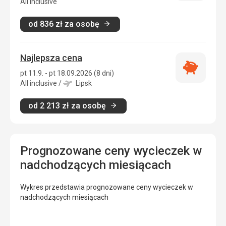
zakwatero
All inclusive
od
836
zł
za osobę
Najlepsza cena
Najlepsza
pt 11.9. - pt 18.09.2026 (8 dni)
cena
All inclusive
/
Lipsk
od
2 213
zł
za osobę
Prognozowane ceny wycieczek w
nadchodzących miesiącach
Wykres przedstawia prognozowane ceny wycieczek w
nadchodzących miesiącach