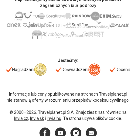
zagranicznych biur podróży
Jesteśmy:
Nagradzani
Doświadczeni
Doceniani
Informacje lub ceny opublikowane na stronach Travelplanet.pl
nie stanowią oferty w rozumieniu przepisów kodeksu cywilnego.
© 2000–2026. Travelplanet.pl S.A. Znajdziesz nas również na
Invia.cz
,
Invia.sk
i
Invia.hu
. Ta strona używa plików cookie.
Facebook
YouTube
Instagram
E-