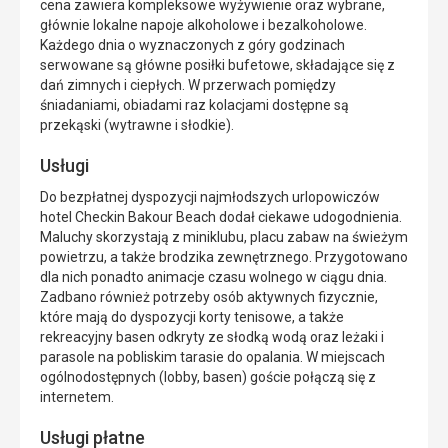
cena zawiera kompleksowe wyżywienie oraz wybrane,
głównie lokalne napoje alkoholowe i bezalkoholowe.
Każdego dnia o wyznaczonych z góry godzinach
serwowane są główne posiłki bufetowe, składające się z
dań zimnych i ciepłych. W przerwach pomiędzy
śniadaniami, obiadami raz kolacjami dostępne są
przekąski (wytrawne i słodkie).
Usługi
Do bezpłatnej dyspozycji najmłodszych urlopowiczów
hotel Checkin Bakour Beach dodał ciekawe udogodnienia.
Maluchy skorzystają z miniklubu, placu zabaw na świeżym
powietrzu, a także brodzika zewnętrznego. Przygotowano
dla nich ponadto animacje czasu wolnego w ciągu dnia.
Zadbano również potrzeby osób aktywnych fizycznie,
które mają do dyspozycji korty tenisowe, a także
rekreacyjny basen odkryty ze słodką wodą oraz leżaki i
parasole na pobliskim tarasie do opalania. W miejscach
ogólnodostępnych (lobby, basen) goście połączą się z
internetem.
Usługi płatne