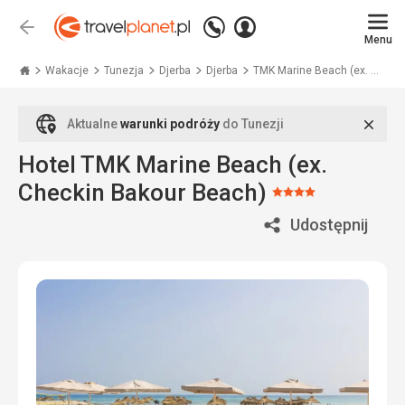
Zadzwoń
Zaloguj
Wstecz
+48
Menu
się
Travelplanet.pl
71
771
Wakacje
Tunezja
Djerba
Djerba
TMK Marine Beach (ex. ...
76
70
Zamk
Aktualne
warunki podróży
do Tunezji
Hotel TMK Marine Beach (ex.
Checkin Bakour Beach)
Ocena:
4/5
Udostępnij