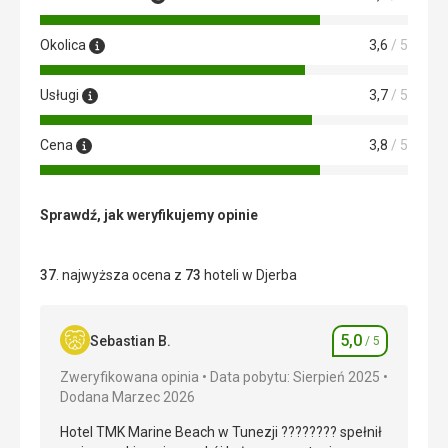
Okolica
3,6
/ 5
Usługi
3,7
/ 5
Cena
3,8
/ 5
Sprawdź, jak weryfikujemy opinie
37
. najwyższa ocena z
73
hoteli w Djerba
5,0
Sebastian B.
/ 5
Ocena
Zweryfikowana opinia
Data pobytu: Sierpień 2025
Dodana Marzec 2026
Hotel TMK Marine Beach w Tunezji ???????? spełnił