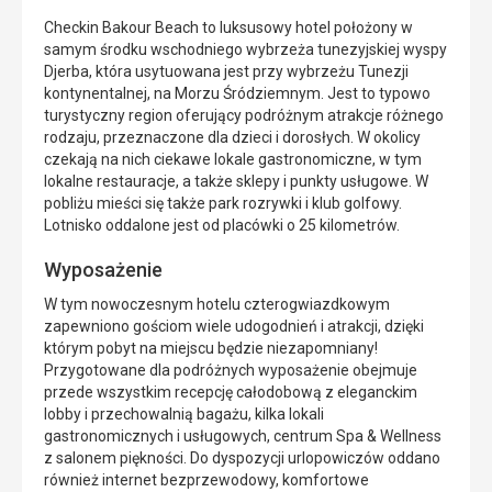
Checkin Bakour Beach to luksusowy hotel położony w
samym środku wschodniego wybrzeża tunezyjskiej wyspy
Djerba, która usytuowana jest przy wybrzeżu Tunezji
kontynentalnej, na Morzu Śródziemnym. Jest to typowo
turystyczny region oferujący podróżnym atrakcje różnego
rodzaju, przeznaczone dla dzieci i dorosłych. W okolicy
czekają na nich ciekawe lokale gastronomiczne, w tym
lokalne restauracje, a także sklepy i punkty usługowe. W
pobliżu mieści się także park rozrywki i klub golfowy.
Lotnisko oddalone jest od placówki o 25 kilometrów.
Wyposażenie
W tym nowoczesnym hotelu czterogwiazdkowym
zapewniono gościom wiele udogodnień i atrakcji, dzięki
którym pobyt na miejscu będzie niezapomniany!
Przygotowane dla podróżnych wyposażenie obejmuje
przede wszystkim recepcję całodobową z eleganckim
lobby i przechowalnią bagażu, kilka lokali
gastronomicznych i usługowych, centrum Spa & Wellness
z salonem piękności. Do dyspozycji urlopowiczów oddano
również internet bezprzewodowy, komfortowe