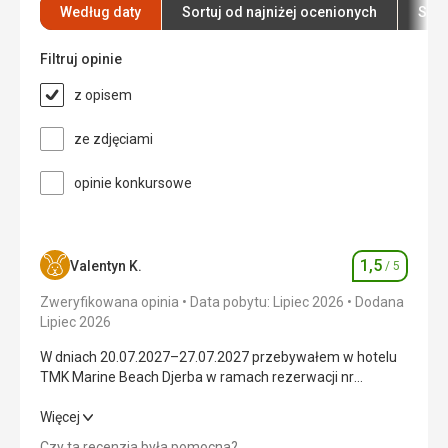
Według daty
Sortuj od najniżej ocenionych
Sort
Usługi
5,0
/ 5
Plaża
Filtruj opinie
Cena
5,0
/ 5
W pobliżu plaża basen
z opisem
Wyżywienie
All Inclusive
Plaża
ze zdjęciami
Wszystko w porządku
Zakwaterowanie
Pokój codziennie był sprzątany
Wyżywienie
opinie konkursowe
Bardzo dobrze
Zakwaterowanie
fajny pokój wszystko w porządku
1,5
Valentyn K.
/ 5
Ocena
Zweryfikowana opinia
Data pobytu: Lipiec 2026
Dodana
Lipiec 2026
W dniach 20.07.2027–27.07.2027 przebywałem w hotelu
TMK Marine Beach Djerba w ramach rezerwacji nr
4305281.
Na wstępie chciałbym podkreślić, że przelot z Warszawy
W dniach 20.07.2027–27.07.2027 przebywałem w hotelu
Więcej
na Dżerbę i z powrotem oraz transfer z lotniska do hotelu i
TMK Marine Beach Djerba w ramach rezerwacji nr
Czy ta recenzja była pomocna?