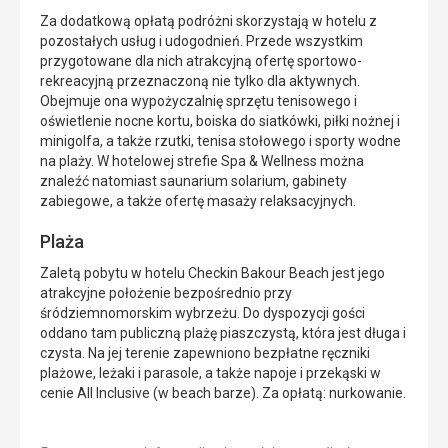
Za dodatkową opłatą podróżni skorzystają w hotelu z
pozostałych usług i udogodnień. Przede wszystkim
przygotowane dla nich atrakcyjną ofertę sportowo-
rekreacyjną przeznaczoną nie tylko dla aktywnych.
Obejmuje ona wypożyczalnię sprzętu tenisowego i
oświetlenie nocne kortu, boiska do siatkówki, piłki nożnej i
minigolfa, a także rzutki, tenisa stołowego i sporty wodne
na plaży. W hotelowej strefie Spa & Wellness można
znaleźć natomiast saunarium solarium, gabinety
zabiegowe, a także ofertę masaży relaksacyjnych.
Plaża
Zaletą pobytu w hotelu Checkin Bakour Beach jest jego
atrakcyjne położenie bezpośrednio przy
śródziemnomorskim wybrzeżu. Do dyspozycji gości
oddano tam publiczną plażę piaszczystą, która jest długa i
czysta. Na jej terenie zapewniono bezpłatne ręczniki
plażowe, leżaki i parasole, a także napoje i przekąski w
cenie All Inclusive (w beach barze). Za opłatą: nurkowanie.