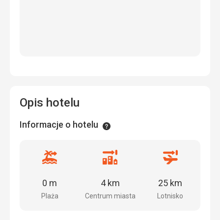
Opis hotelu
Informacje o hotelu
Informacje
Odległość
Odległość
Odległość
od
od
od
plaży
centrum
lotniska
0 m
4 km
25 km
miasta
Plaża
Centrum miasta
Lotnisko