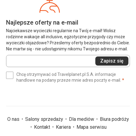
Najlepsze oferty na e-mail
Najciekawsze wycieczki regularnie na Twój e-mail! Wolisz
rodzinne wakacje all inclusive, egzotyczne przygody czy może
wycieczki objazdowe? Prześlemy oferty bezpośrednio do Ciebie.
Nie martw się - nie udostępnimy nikomu Twojego adresu e-mail.
Wprowadź
Zapisz się
swój
e-
Chcę otrzymywać od Travelplanet.pl S.A. informacje
mail
(wym
handlowe na podany przeze mnie adres poczty e-mail.
*
(wymagane)
*
O nas
Salony sprzedaży
Dla mediów
Biura podróży
Kontakt
Kariera
Mapa serwisu