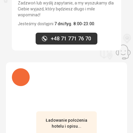
Wyżywienie
Zadzwoń lub wyślij zapytanie, a my wyszukamy dla
Animatorzy i obsługa byli wspaniali, mili i pomocni.
Wyzywienie moglo byc troche lepsze i bardziej
Ciebie wyjazd, który będziesz długo i mile
Zapewnili nam wszystko, czego potrzebowaliśmy. Po
urozmaicone.
wspominać!
prostu idealnie.
Zakwaterowanie
Jesteśmy dostępni
7 dni/tyg. 8:00-23:00
.
Ta recenzja została automatycznie przetłumaczona za
Pokoj posiadal wszystko co bylo potrzebne--
pomocą Google Translate
przestronny,jasny,czysty.
+48 71 771 76 70
Usługi
Obsluga byla mila i pomocna,kiedy potrzebowalam.
Ładuję
Ładowanie położenia
hotelu i opisu...