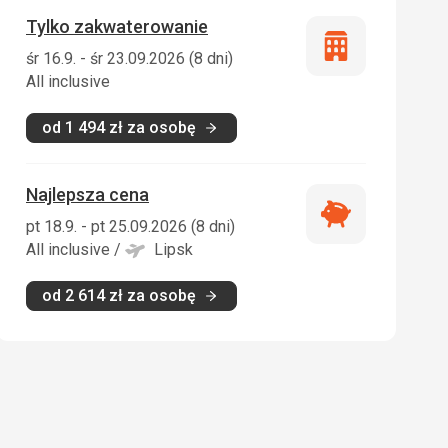
Tylko zakwaterowanie
Tylko
śr 16.9. - śr 23.09.2026 (8 dni)
zakwaterowani
All inclusive
od
1 494
zł
za osobę
Najlepsza cena
Najlepsza
pt 18.9. - pt 25.09.2026 (8 dni)
cena
All inclusive
/
Lipsk
od
2 614
zł
za osobę