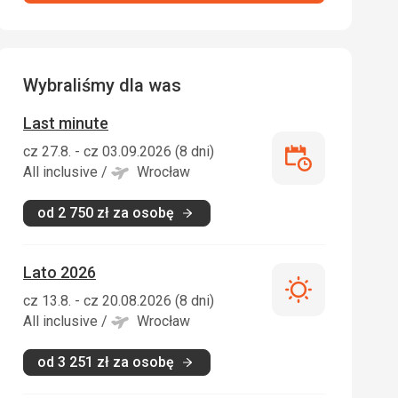
Wybraliśmy dla was
Last minute
cz 27.8. - cz 03.09.2026 (8 dni)
Last
All inclusive
/
Wrocław
minute
od
2 750
zł
za osobę
Lato 2026
Lato
cz 13.8. - cz 20.08.2026 (8 dni)
2026
All inclusive
/
Wrocław
od
3 251
zł
za osobę