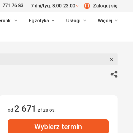
 771 76 83
7 dni/tyg. 8:00-23:00
Zaloguj się
erunki
Egzotyka
Usługi
Więcej
Zamknij
Udostępn
2 671
od
zł
za os.
Wybierz termin