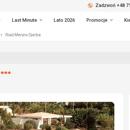
Zadzwoń +48 71
Last Minute
Lato 2026
Promocje
Ki
Riad Meninx Djerba
Ocena:
4/5