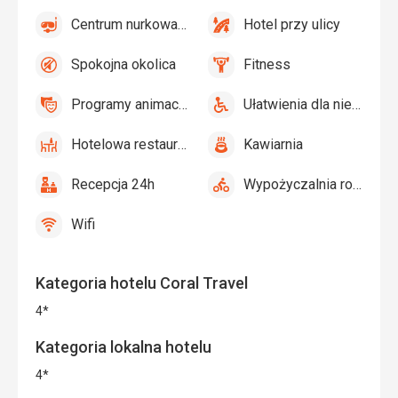
dla
Siatkówka
i
Centrum nurkowania
Hotel przy ulicy
dzieci
tak
Centrum
tak
parasole
Hotel
nurkowania
na
przy
Spokojna okolica
Fitness
plaży
ulicy
tak
Spokojna
tak
Fitness
okolica
Programy animacyjne
Ułatwienia dla niepełnosprawnych
tak
Programy
tak
Ułatwienia
animacyjne
dla
Hotelowa restauracja
Kawiarnia
niepełnosprawnych
tak
Hotelowa
tak
Kawiarnia
restauracja
Recepcja 24h
Wypożyczalnia rowerów
tak
Recepcja
tak
Wypożyczalnia
24h
rowerów
Wifi
tak
Wifi
Kategoria hotelu Coral Travel
4*
Kategoria lokalna hotelu
4*