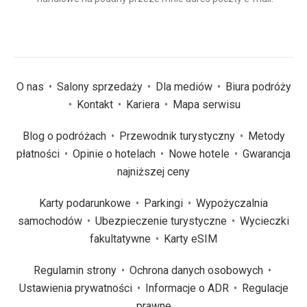
(wymagane)
*
O nas
Salony sprzedaży
Dla mediów
Biura podróży
Kontakt
Kariera
Mapa serwisu
Blog o podróżach
Przewodnik turystyczny
Metody
płatności
Opinie o hotelach
Nowe hotele
Gwarancja
najniższej ceny
Karty podarunkowe
Parkingi
Wypożyczalnia
samochodów
Ubezpieczenie turystyczne
Wycieczki
fakultatywne
Karty eSIM
Regulamin strony
Ochrona danych osobowych
Ustawienia prywatności
Informacje o ADR
Regulacje
prawne