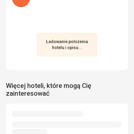
rozsypie. Kiedy dotarliśmy do pokoju, w wannie były włosy,
a toaleta była wkurzona.
Usługi
Zostawiliśmy na drzwiach napis, który chcemy
posprzątać, kiedy wróciliśmy do pokoju około 13, więc
jedyne, co się zmieniło, to to, że zabrali nasze ręczniki i nie
dali nam nowych, regularnie za każdym razem, gdy
Ładowanie położenia
wychodziliśmy na drzwi które chcieliśmy posprzątać,
hotelu i opisu...
podłoga nie została umyta ani zamieciona, cały pobyt się
nie odbył. Wifi tylko przy recepcji i nawet wtedy nie
działało bardziej niż kiedyś
Ta recenzja została automatycznie przetłumaczona za
pomocą Google Translate
Więcej hoteli, które mogą Cię
zainteresować