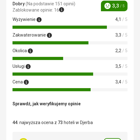
Dobry
(Na podstawie 151 opinii)
3,3
/ 5
Ocena
Zablokowane opinie: 16
Wyżywienie
4,1
/ 5
Zakwaterowanie
3,3
/ 5
Okolica
2,2
/ 5
Usługi
3,5
/ 5
Cena
3,4
/ 5
Sprawdź, jak weryfikujemy opinie
44
. najwyższa ocena z
73
hoteli w Djerba