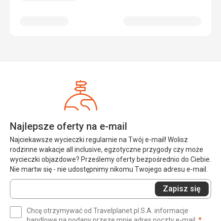
Najlepsze oferty na e-mail
Najciekawsze wycieczki regularnie na Twój e-mail! Wolisz
rodzinne wakacje all inclusive, egzotyczne przygody czy może
wycieczki objazdowe? Prześlemy oferty bezpośrednio do Ciebie.
Nie martw się - nie udostępnimy nikomu Twojego adresu e-mail.
Wprowadź
Zapisz się
swój
e-
Chcę otrzymywać od Travelplanet.pl S.A. informacje
mail
(wym
handlowe na podany przeze mnie adres poczty e-mail.
*