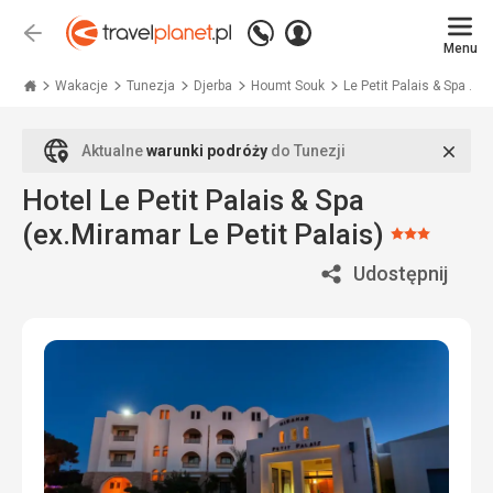
Zadzwoń
Zaloguj
Wstecz
+48
Menu
się
Travelplanet.pl
71
771
Wakacje
Tunezja
Djerba
Houmt Souk
Le Petit Palais & Spa ...
76
70
Zamk
Aktualne
warunki podróży
do Tunezji
Hotel Le Petit Palais & Spa
(ex.Miramar Le Petit Palais)
Ocena:
3/5
Udostępnij