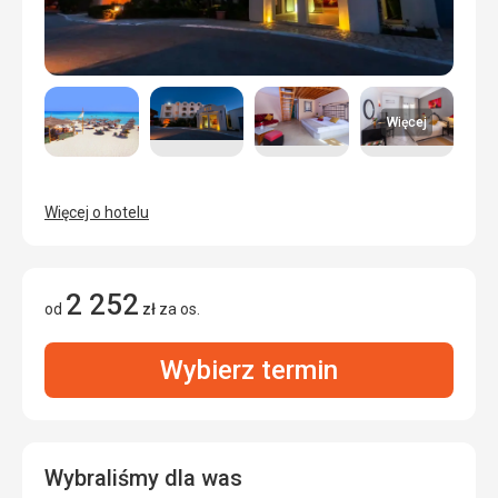
Więcej
Więcej o hotelu
2 252
od
zł
za os.
Wybierz termin
Wybraliśmy dla was