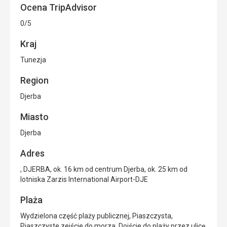
Ocena TripAdvisor
0/5
Kraj
Tunezja
Region
Djerba
Miasto
Djerba
Adres
, DJERBA, ok. 16 km od centrum Djerba, ok. 25 km od
lotniska Zarzis International Airport-DJE
Plaża
Wydzielona część plaży publicznej, Piaszczysta,
Piaszczyste zejście do morza, Dojście do plaży przez ulicę,