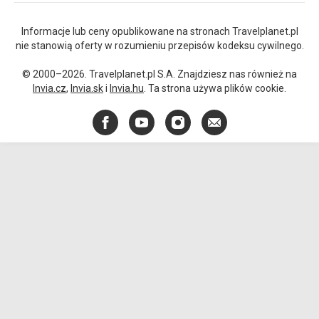
Informacje lub ceny opublikowane na stronach Travelplanet.pl
nie stanowią oferty w rozumieniu przepisów kodeksu cywilnego.
© 2000–2026. Travelplanet.pl S.A. Znajdziesz nas również na
Invia.cz
,
Invia.sk
i
Invia.hu
. Ta strona używa plików cookie.
Facebook
YouTube
Instagram
E-
mail