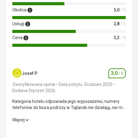
Okolica
5,0
/ 5
Usługi
2,8
/ 5
Cena
3,3
/ 5
3,0
Josef P.
/ 5
Ocena
Zweryfikowana opinia
Data pobytu: Grudzień 2025
Dodana Styczeń 2026
Kategoria hotelu odpowiada jego wyposażeniu, numery
telefonów do biura podróży w Tajlandii nie działają, nie ma
informacji o wyjeździe, trzeba było uzyskać ją w
skomplikowany sposób przez recepcję i nawet tam mieli
Kategoria hotelu odpowiada jego wyposażeniu, numery
Więcej
problem z uzyskaniem tej informacji
telefonów do biura podróży w Tajlandii nie działają, nie ma
informacji o wyjeździe, trzeba było uzyskać ją w