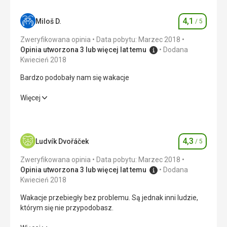
4,1
Miloš D.
/ 5
Ocena
Zweryfikowana opinia
Data pobytu: Marzec 2018
Opinia utworzona 3 lub więcej lat temu
Dodana
Kwiecień 2018
Bardzo podobały nam się wakacje
Bardzo podobały nam się wakacje
Więcej
Wyżywienie
4,0
/ 5
Zakwaterowanie
4,0
/ 5
4,3
Ludvík Dvořáček
/ 5
Ocena
Okolica
3,0
/ 5
Zweryfikowana opinia
Data pobytu: Marzec 2018
Opinia utworzona 3 lub więcej lat temu
Dodana
Usługi
4,0
/ 5
Kwiecień 2018
Wakacje przebiegły bez problemu. Są jednak inni ludzie,
Cena
4,0
/ 5
którym się nie przypodobasz.