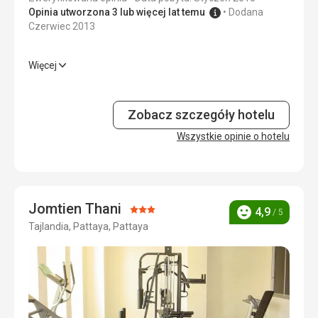
Usługi
5,0
/ 5
Opinia utworzona 3 lub więcej lat temu
Dodana
Czerwiec 2013
Cena
5,0
/ 5
Więcej
Wyżywienie
3,0
/ 5
Zakwaterowanie
3,0
/ 5
Zobacz szczegóły hotelu
Okolica
Wszystkie opinie o hotelu
3,0
/ 5
Usługi
3,0
/ 5
Cena
3,0
/ 5
Jomtien Thani
Ocena:
4,9
/ 5
Ocena
Tajlandia, Pattaya, Pattaya
3/5