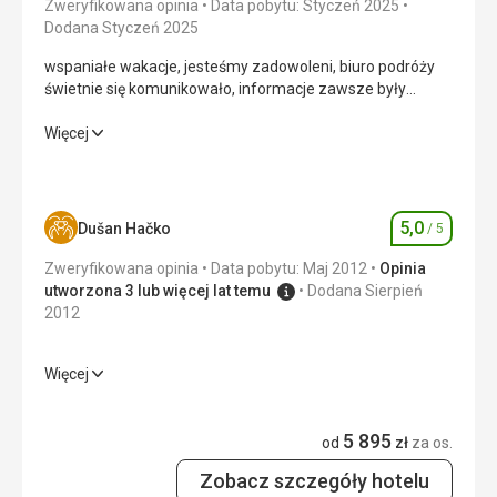
Zweryfikowana opinia
Data pobytu: Styczeń 2025
Dodana Styczeń 2025
wspaniałe wakacje, jesteśmy zadowoleni, biuro podróży
świetnie się komunikowało, informacje zawsze były
wyczerpujące i przed czasem, wszystko działało bez ani
jednego błędu....Z pewnością pojadę z nimi ponownie bez
wspaniałe wakacje, jesteśmy zadowoleni, biuro podróży
Więcej
żadnych zmartwień...
świetnie się komunikowało, informacje zawsze były
wyczerpujące i przed czasem, wszystko działało bez ani
jednego błędu....Z pewnością pojadę z nimi ponownie bez
żadnych zmartwień...
5,0
Dušan Hačko
/ 5
Ocena
Wyżywienie
5,0
/ 5
Zweryfikowana opinia
Data pobytu: Maj 2012
Opinia
utworzona 3 lub więcej lat temu
Dodana Sierpień
Zakwaterowanie
5,0
/ 5
2012
Okolica
5,0
/ 5
Więcej
Wyżywienie
5,0
/ 5
Usługi
4,0
/ 5
5 895
Zakwaterowanie
5,0
/ 5
od
zł
za os.
Cena
4,0
/ 5
Zobacz szczegóły hotelu
Okolica
5,0
/ 5