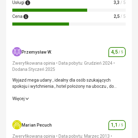
Usługi
3,3
/ 5
Cena
2,5
/ 5
4,5
Przemysław W.
/ 5
Ocena
Zweryfikowana opinia
Data pobytu: Grudzień 2024
Dodana Styczeń 2025
Wyjazd mega udany , idealny dla osób szukających
spokoju i wytchnienia , hotel położony na uboczu , do
centrum Pattaya ok 15-20 min czasem do 40 nawet jak są
korki ( są b.często ) .
Wyjazd mega udany , idealny dla osób szukających
Więcej
spokoju i wytchnienia , hotel położony na uboczu , do
centrum Pattaya ok 15-20 min czasem do 40 nawet jak są
korki ( są b.często ) .
1,1
Marian Pecuch
/ 5
Ocena
Wyżywienie
4,0
/ 5
Zweryfikowana opinia
Data pobytu: Marzec 2013