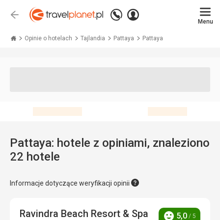
Zadzwoń
Zaloguj
Wstecz
+48 71 771 76 55
Menu
się
Travelplanet.pl
Opinie o hotelach
Tajlandia
Pattaya
Pattaya
Pattaya: hotele z opiniami, znaleziono
22 hotele
Informacje dotyczące weryfikacji opinii
Ravindra Beach Resort & Spa
5,0
/ 5