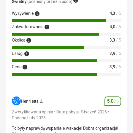
Ok
Świetny
(oceniony przez 5 osób)
Wyżywienie
4,3
/ 5
Zakwaterowanie
4,0
/ 5
Okolica
3,3
/ 5
Usługi
3,9
/ 5
Cena
3,9
/ 5
5,0
Henrietta U.
/ 5
Ocena
Zweryfikowana opinia
Data pobytu: Styczeń 2026
Dodana Luty 2026
To były naprawdę wspaniałe wakacje! Dobra organizacja!