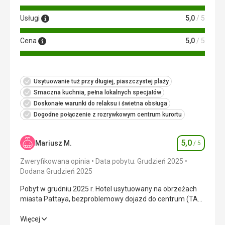
Usługi
5,0
/ 5
Cena
5,0
/ 5
Usytuowanie tuż przy długiej, piaszczystej plaży
Smaczna kuchnia, pełna lokalnych specjałów
Doskonałe warunki do relaksu i świetna obsługa
Dogodne połączenie z rozrywkowym centrum kurortu
5,0
Mariusz M.
/ 5
Ocena
Zweryfikowana opinia
Data pobytu: Grudzień 2025
Dodana Grudzień 2025
Pobyt w grudniu 2025 r. Hotel usytuowany na obrzeżach
miasta Pattaya, bezproblemowy dojazd do centrum (TAXI
15zł). Na terenie Hotelu baseny ze zjeżdżalniami, stoły do
tenisa, stoły do bilarda, piłkarzyki, bezpośredni dostęp do
Pobyt w grudniu 2025 r. Hotel usytuowany na obrzeżach
Więcej