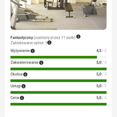
Fantastyczny
(oceniony przez 11 osób)
Zablokowane opinie: 1
Wyżywienie
4,5
/ 5
Zakwaterowanie
5,0
/ 5
Okolica
5,0
/ 5
Usługi
5,0
/ 5
Cena
5,0
/ 5