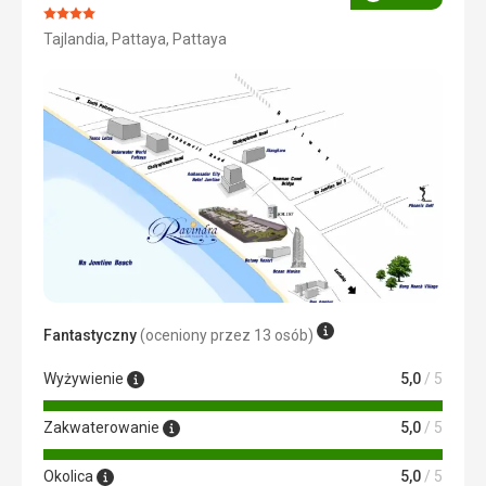
Ocena
Ocena:
Tajlandia, Pattaya, Pattaya
4/5
Fantastyczny
(oceniony przez 13 osób)
Wyżywienie
5,0
/ 5
Zakwaterowanie
5,0
/ 5
Okolica
5,0
/ 5