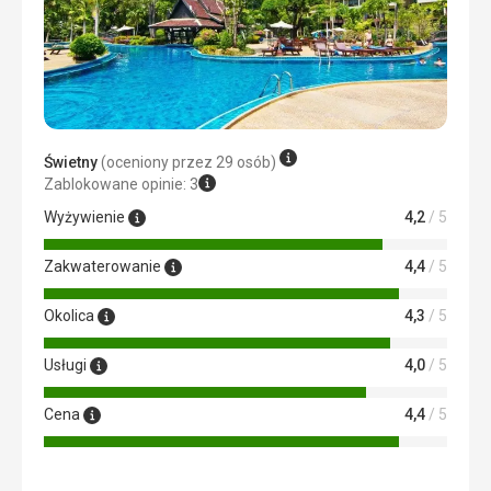
okno, wysłali mi tam serwisanta, który rozpracował śruby
od okna za pomocą śrubokręta, a ja miałem też mini
składany wentylator
Usługi
Usługi hotelowe były w porządku
Ta recenzja została automatycznie przetłumaczona za
Świetny
(oceniony przez 29 osób)
pomocą Google Translate
Zablokowane opinie: 3
Wyżywienie
4,2
/ 5
Zakwaterowanie
4,4
/ 5
Okolica
4,3
/ 5
Usługi
4,0
/ 5
Cena
4,4
/ 5