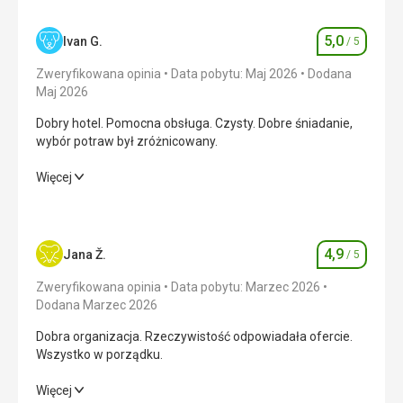
5,0
Ivan G.
/ 5
Ocena
Zweryfikowana opinia
Data pobytu: Maj 2026
Dodana
Maj 2026
Dobry hotel. Pomocna obsługa. Czysty. Dobre śniadanie,
wybór potraw był zróżnicowany.
Dobry hotel. Pomocna obsługa. Czysty. Dobre śniadanie,
Więcej
wybór potraw był zróżnicowany.
Wyżywienie
5,0
/ 5
4,9
Jana Ž.
/ 5
Ocena
Zakwaterowanie
5,0
/ 5
Zweryfikowana opinia
Data pobytu: Marzec 2026
Okolica
5,0
/ 5
Dodana Marzec 2026
Dobra organizacja. Rzeczywistość odpowiadała ofercie.
Usługi
5,0
/ 5
Wszystko w porządku.
Cena
5,0
/ 5
Dobra organizacja. Rzeczywistość odpowiadała ofercie.
Więcej