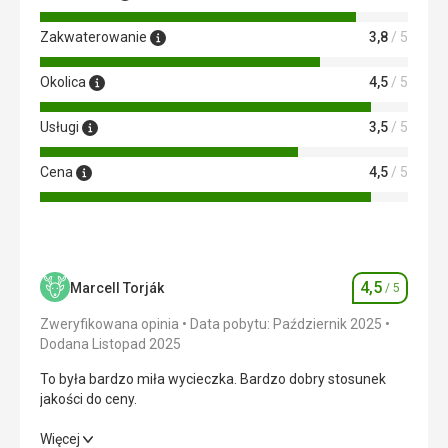
Usługi
Piękny basen, pomocna obsługa w recepcji, uśmiechnięci
Zakwaterowanie
3,8
/ 5
pozostali pracownicy.
Ta recenzja została automatycznie przetłumaczona za
Okolica
4,5
/ 5
pomocą Google Translate
Usługi
3,5
/ 5
Cena
4,5
/ 5
4,5
Marcell Torják
/ 5
Ocena
Zweryfikowana opinia
Data pobytu: Październik 2025
Dodana Listopad 2025
To była bardzo miła wycieczka. Bardzo dobry stosunek
jakości do ceny.
To była bardzo miła wycieczka. Bardzo dobry stosunek
Więcej