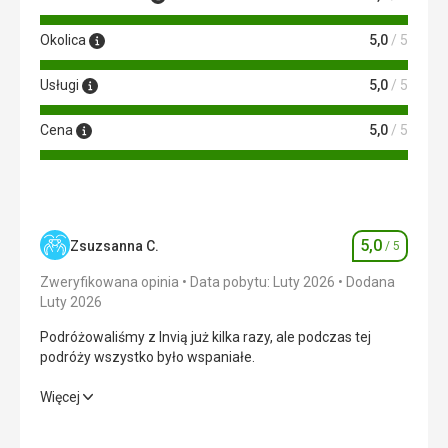
Okolica
5,0
/ 5
Usługi
5,0
/ 5
Cena
5,0
/ 5
5,0
Zsuzsanna C.
/ 5
Ocena
Zweryfikowana opinia
Data pobytu: Luty 2026
Dodana
Luty 2026
Podróżowaliśmy z Invią już kilka razy, ale podczas tej
podróży wszystko było wspaniałe.
Podróżowaliśmy z Invią już kilka razy, ale podczas tej
Więcej
podróży wszystko było wspaniałe.