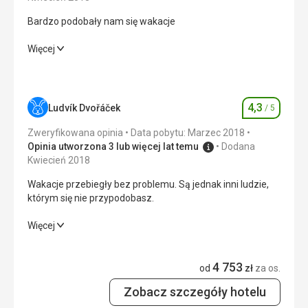
Bardzo podobały nam się wakacje
Bardzo podobały nam się wakacje
Więcej
Wyżywienie
4,0
/ 5
Zakwaterowanie
4,0
/ 5
4,3
Ludvík Dvořáček
/ 5
Ocena
Okolica
3,0
/ 5
Zweryfikowana opinia
Data pobytu: Marzec 2018
Opinia utworzona 3 lub więcej lat temu
Dodana
Usługi
4,0
/ 5
Kwiecień 2018
Wakacje przebiegły bez problemu. Są jednak inni ludzie,
Cena
4,0
/ 5
którym się nie przypodobasz.
Wakacje przebiegły bez problemu. Są jednak inni ludzie,
Więcej
Plaża
którym się nie przypodobasz.
Ta jest trochę gorsza, ale można się tu kąpać. Poza tym
można jeździć po okolicznych wysepkach, gdzie są super
4 753
Wyżywienie
3,0
/ 5
od
zł
za os.
plaże.
Wyżywienie
Zobacz szczegóły hotelu
Zakwaterowanie
4,0
/ 5
Bardzo urozmaicone jedzenie, było wszystkiego pod