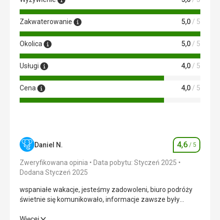
panowała niechęć, leżaki były częściowo uszkodzone,
wokół basenu w podłodze były dziury, trzeba było uważać,
aby nie złamać nogi.
Zakwaterowanie
5,0
/ 5
Ta recenzja została automatycznie przetłumaczona za
Okolica
5,0
/ 5
pomocą Google Translate
Usługi
4,0
/ 5
Cena
4,0
/ 5
4,6
Daniel N.
/ 5
Ocena
Zweryfikowana opinia
Data pobytu: Styczeń 2025
Dodana Styczeń 2025
wspaniałe wakacje, jesteśmy zadowoleni, biuro podróży
świetnie się komunikowało, informacje zawsze były
wyczerpujące i przed czasem, wszystko działało bez ani
jednego błędu....Z pewnością pojadę z nimi ponownie bez
wspaniałe wakacje, jesteśmy zadowoleni, biuro podróży
Więcej