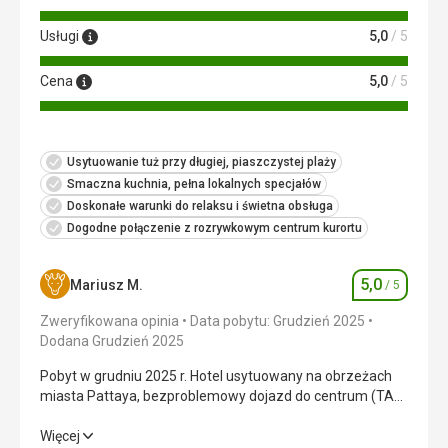
Usługi
5,0
/ 5
Cena
5,0
/ 5
Usytuowanie tuż przy długiej, piaszczystej plaży
Smaczna kuchnia, pełna lokalnych specjałów
Doskonałe warunki do relaksu i świetna obsługa
Dogodne połączenie z rozrywkowym centrum kurortu
5,0
Mariusz M.
/ 5
Ocena
Zweryfikowana opinia
Data pobytu: Grudzień 2025
Dodana Grudzień 2025
Pobyt w grudniu 2025 r. Hotel usytuowany na obrzeżach
miasta Pattaya, bezproblemowy dojazd do centrum (TAXI
15zł). Na terenie Hotelu baseny ze zjeżdżalniami, stoły do
tenisa, stoły do bilarda, piłkarzyki, bezpośredni dostęp do
Pobyt w grudniu 2025 r. Hotel usytuowany na obrzeżach
Więcej