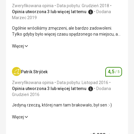
Zweryfikowana opinia
Data pobytu: Grudzień 2018
Opinia utworzona 3 lub więcej lat temu
Dodana
Marzec 2019
Ogólnie wróciliśmy zmęczeni, ale bardzo zadowoleni.
Tylko gdyby było więcej czasu spędzonego na miejscu, a
nie w podróży. Z domu do miejsca zakwaterowania około
24 godziny.
Ogólnie wróciliśmy zmęczeni, ale bardzo zadowoleni.
Więcej
Tylko gdyby było więcej czasu spędzonego na miejscu, a
nie w podróży. Z domu do miejsca zakwaterowania około
24 godziny.
4,5
Patrik Strýček
/ 5
Ocena
Wyżywienie
4,0
/ 5
Zweryfikowana opinia
Data pobytu: Listopad 2016
Zakwaterowanie
4,0
/ 5
Opinia utworzona 3 lub więcej lat temu
Dodana
Grudzień 2016
Okolica
4,0
/ 5
Jedyną rzeczą, której nam tam brakowało, był sen :-)
Usługi
4,0
/ 5
Jedyną rzeczą, której nam tam brakowało, był sen :-)
Więcej
Cena
4,0
/ 5
Wyżywienie
4,0
/ 5