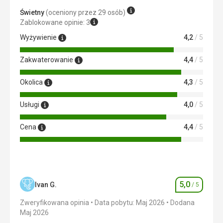
Ta recenzja została automatycznie przetłumaczona za
Świetny
(oceniony przez 29 osób)
pomocą Google Translate
Zablokowane opinie: 3
Wyżywienie
4,2
/ 5
Zakwaterowanie
4,4
/ 5
Okolica
4,3
/ 5
Usługi
4,0
/ 5
Cena
4,4
/ 5
5,0
Ivan G.
/ 5
Ocena
Zweryfikowana opinia
Data pobytu: Maj 2026
Dodana
Maj 2026