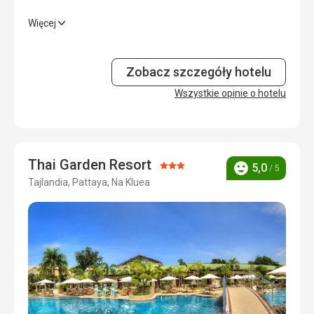
Więcej
Wyżywienie
3,0
/ 5
Zakwaterowanie
3,0
/ 5
Zobacz szczegóły hotelu
Okolica
Wszystkie opinie o hotelu
3,0
/ 5
Usługi
3,0
/ 5
Cena
3,0
/ 5
Thai Garden Resort
Ocena:
5,0
/ 5
Ocena
Tajlandia, Pattaya, Na Kluea
3/5