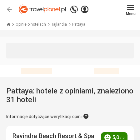
Zadzwoń
Zaloguj
Wstecz
+48 71 771 76 55
Menu
się
Travelplanet.pl
Opinie o hotelach
Tajlandia
Pattaya
Pattaya: hotele z opiniami, znaleziono
31 hoteli
Informacje dotyczące weryfikacji opinii
Ravindra Beach Resort & Spa
5,0
/ 5