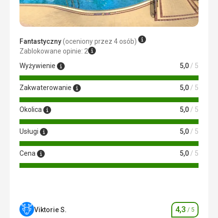
Fantastyczny
(oceniony przez 4 osób)
Zablokowane opinie: 2
Wyżywienie
5,0
/ 5
Zakwaterowanie
5,0
/ 5
Okolica
5,0
/ 5
Usługi
5,0
/ 5
Cena
5,0
/ 5
4,3
Viktorie S.
/ 5
Ocena