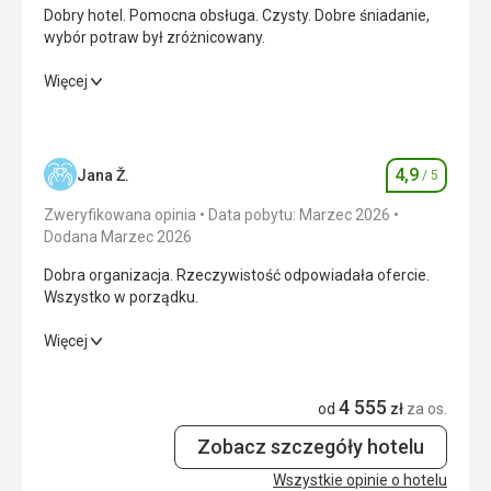
Dobry hotel. Pomocna obsługa. Czysty. Dobre śniadanie,
wybór potraw był zróżnicowany.
Dobry hotel. Pomocna obsługa. Czysty. Dobre śniadanie,
Więcej
wybór potraw był zróżnicowany.
Wyżywienie
5,0
/ 5
4,9
Jana Ž.
/ 5
Ocena
Zakwaterowanie
5,0
/ 5
Zweryfikowana opinia
Data pobytu: Marzec 2026
Okolica
5,0
/ 5
Dodana Marzec 2026
Dobra organizacja. Rzeczywistość odpowiadała ofercie.
Usługi
5,0
/ 5
Wszystko w porządku.
Cena
5,0
/ 5
Dobra organizacja. Rzeczywistość odpowiadała ofercie.
Więcej
Wszystko w porządku.
Plaża
4 555
Wyżywienie
5,0
/ 5
od
zł
za os.
Dość brudno i nie można się tam kąpać. Zawsze jest
odpływ, tylko jachty i łodzie.
Zobacz szczegóły hotelu
Zakwaterowanie
5,0
/ 5
Wyżywienie
Wszystkie opinie o hotelu
Śniadania są różnorodne i bogate.