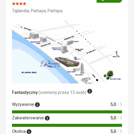
Ocena
Ocena:
Tajlandia, Pattaya, Pattaya
4/5
Fantastyczny
(oceniony przez 13 osób)
Wyżywienie
5,0
/ 5
Zakwaterowanie
5,0
/ 5
Okolica
5,0
/ 5