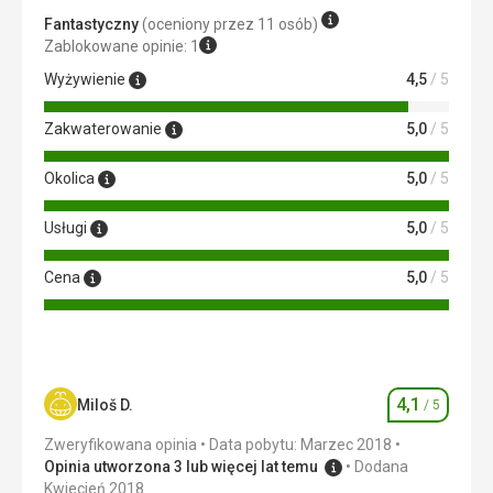
nowo wybudowane centrum handlowe Terminal itd.
Fantastyczny
(oceniony przez 11 osób)
Zablokowane opinie: 1
Usługi
Możliwość korzystania z drukarki i komputera -
Wyżywienie
4,5
/ 5
bezpłatnie. Masaże i zapewnienie transportu do
określonych miejsc za opłatą.
Zakwaterowanie
5,0
/ 5
Ta recenzja została automatycznie przetłumaczona za
Okolica
5,0
/ 5
pomocą Google Translate
Usługi
5,0
/ 5
Cena
5,0
/ 5
4,1
Miloš D.
/ 5
Ocena
Zweryfikowana opinia
Data pobytu: Marzec 2018
Opinia utworzona 3 lub więcej lat temu
Dodana
Kwiecień 2018