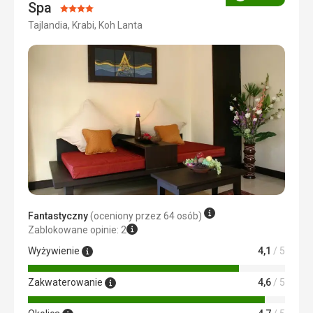
Ocena
Spa
Ocena:
Tajlandia, Krabi, Koh Lanta
4/5
Fantastyczny
(oceniony przez 64 osób)
Zablokowane opinie: 2
Wyżywienie
4,1
/ 5
Zakwaterowanie
4,6
/ 5