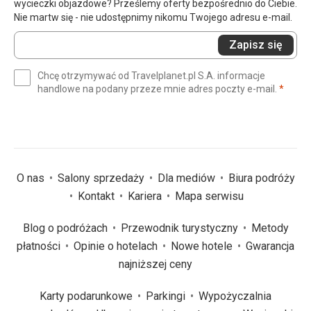
wycieczki objazdowe? Prześlemy oferty bezpośrednio do Ciebie.
Nie martw się - nie udostępnimy nikomu Twojego adresu e-mail.
Wprowadź
Zapisz się
swój
e-
Chcę otrzymywać od Travelplanet.pl S.A. informacje
mail
(wym
handlowe na podany przeze mnie adres poczty e-mail.
*
(wymagane)
*
O nas
Salony sprzedaży
Dla mediów
Biura podróży
Kontakt
Kariera
Mapa serwisu
Blog o podróżach
Przewodnik turystyczny
Metody
płatności
Opinie o hotelach
Nowe hotele
Gwarancja
najniższej ceny
Karty podarunkowe
Parkingi
Wypożyczalnia