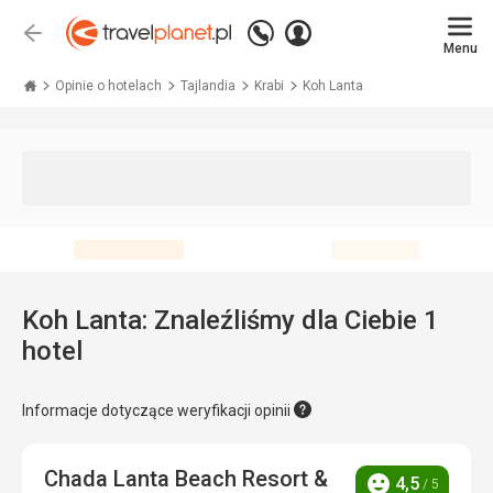
Zadzwoń
Zaloguj
Wstecz
+48 71 771 76 55
Menu
się
Travelplanet.pl
Opinie o hotelach
Tajlandia
Krabi
Koh Lanta
Koh Lanta: Znaleźliśmy dla Ciebie 1
hotel
Informacje dotyczące weryfikacji opinii
Chada Lanta Beach Resort &
4,5
/ 5