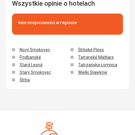
Wszystkie opinie o hotelach
Inne miejscowości w regionie
Nový Smokovec
Štrbské Pleso
Podbanské
Tatranské Matliare
Stará Lesná
Tatrzańska Łomnica
Starý Smokovec
Wielki Sławków
Štrba