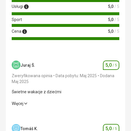
Usługi
5,0
/ 5
Sport
5,0
/ 5
Cena
5,0
/ 5
5,0
Juraj Š.
/ 5
Ocena
Zweryfikowana opinia
Data pobytu: Maj 2025
Dodana
Maj 2025
Świetne wakacje z dziećmi
Świetne wakacje z dziećmi
Więcej
Wyżywienie
5,0
/ 5
Zakwaterowanie
5,0
/ 5
5,0
Tomáš K.
/ 5
Ocena