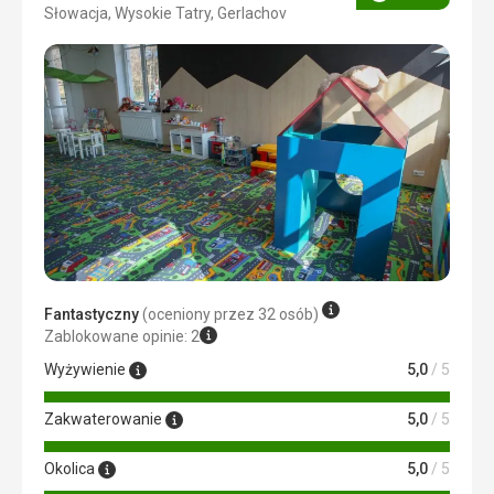
Ocena
Słowacja, Wysokie Tatry, Gerlachov
4/5
Fantastyczny
(oceniony przez 32 osób)
Zablokowane opinie: 2
Wyżywienie
5,0
/ 5
Zakwaterowanie
5,0
/ 5
Okolica
5,0
/ 5