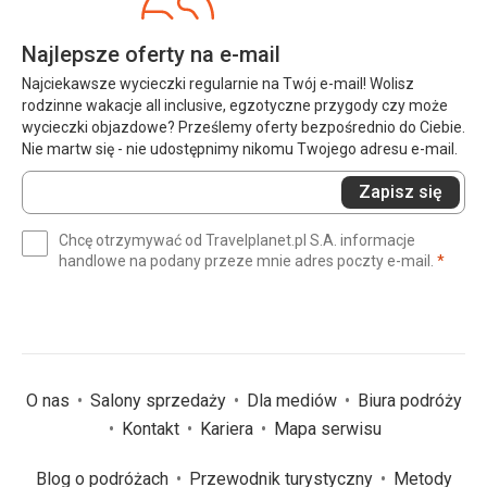
Najlepsze oferty na e-mail
Najciekawsze wycieczki regularnie na Twój e-mail! Wolisz
rodzinne wakacje all inclusive, egzotyczne przygody czy może
wycieczki objazdowe? Prześlemy oferty bezpośrednio do Ciebie.
Nie martw się - nie udostępnimy nikomu Twojego adresu e-mail.
Wprowadź
Zapisz się
swój
e-
Chcę otrzymywać od Travelplanet.pl S.A. informacje
mail
(wym
handlowe na podany przeze mnie adres poczty e-mail.
*
(wymagane)
*
O nas
Salony sprzedaży
Dla mediów
Biura podróży
Kontakt
Kariera
Mapa serwisu
Blog o podróżach
Przewodnik turystyczny
Metody