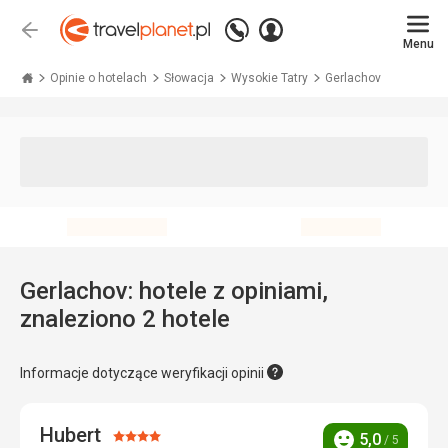
Zadzwoń
Zaloguj
Wstecz
+48 71 771 76 55
Menu
się
Travelplanet.pl
Opinie o hotelach
Słowacja
Wysokie Tatry
Gerlachov
Gerlachov: hotele z opiniami,
znaleziono 2 hotele
Informacje dotyczące weryfikacji opinii
Hubert
Ocena:
5,0
/ 5