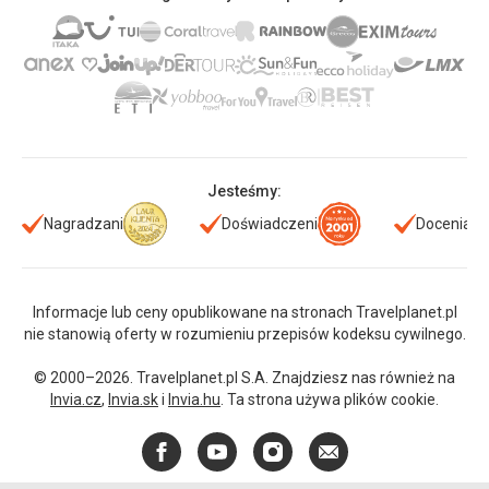
Jesteśmy:
Nagradzani
Doświadczeni
Doceniani
Informacje lub ceny opublikowane na stronach Travelplanet.pl
nie stanowią oferty w rozumieniu przepisów kodeksu cywilnego.
© 2000–2026. Travelplanet.pl S.A. Znajdziesz nas również na
Invia.cz
,
Invia.sk
i
Invia.hu
. Ta strona używa plików cookie.
Facebook
YouTube
Instagram
E-
mail