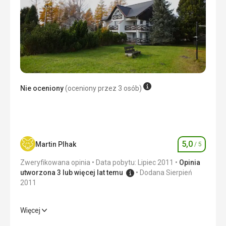
Ładne i czyste
Usługi
doskonały
Sport
Zatłoczone stoki narciarskie, szybkie wyciągi i minimalne
kolejki
Ta recenzja została automatycznie przetłumaczona za
Nie oceniony
(oceniony przez 3 osób)
pomocą Google Translate
5,0
Martin Plhak
/ 5
Ocena
Zweryfikowana opinia
Data pobytu: Lipiec 2011
Opinia
utworzona 3 lub więcej lat temu
Dodana Sierpień
2011
Więcej
Wyżywienie
5,0
/ 5