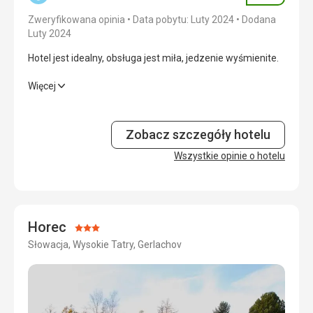
Okolica
5,0
/ 5
Zweryfikowana opinia
Data pobytu: Luty 2024
Dodana
Luty 2024
Usługi
5,0
/ 5
Hotel jest idealny, obsługa jest miła, jedzenie wyśmienite.
Cena
5,0
/ 5
Hotel jest idealny, obsługa jest miła, jedzenie wyśmienite.
Więcej
Wyżywienie
5,0
/ 5
Zobacz szczegóły hotelu
Zakwaterowanie
5,0
/ 5
Wszystkie opinie o hotelu
Usługi
5,0
/ 5
Sport
5,0
/ 5
Horec
Cena
5,0
/ 5
Ocena:
Słowacja, Wysokie Tatry, Gerlachov
3/5
Wyżywienie
Doskonałe jedzenie
Zakwaterowanie