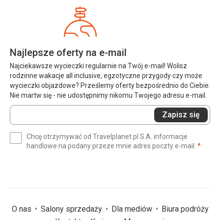
Najlepsze oferty na e-mail
Najciekawsze wycieczki regularnie na Twój e-mail! Wolisz
rodzinne wakacje all inclusive, egzotyczne przygody czy może
wycieczki objazdowe? Prześlemy oferty bezpośrednio do Ciebie.
Nie martw się - nie udostępnimy nikomu Twojego adresu e-mail.
Wprowadź
Zapisz się
swój
e-
Chcę otrzymywać od Travelplanet.pl S.A. informacje
mail
(wym
handlowe na podany przeze mnie adres poczty e-mail.
*
(wymagane)
*
O nas
Salony sprzedaży
Dla mediów
Biura podróży