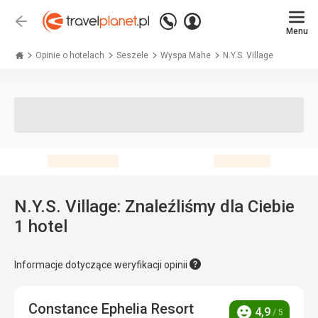
Zadzwoń
Zaloguj
Wstecz
+48 71 771 76 55
Menu
się
Travelplanet.pl
Opinie o hotelach
Seszele
Wyspa Mahe
N.Y.S. Village
N.Y.S. Village: Znaleźliśmy dla Ciebie
1 hotel
Informacje dotyczące weryfikacji opinii
Constance Ephelia Resort
4,9
/ 5