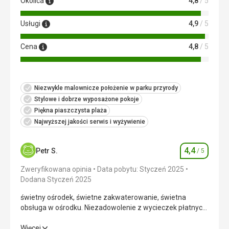
Okolica
4,8
/ 5
Usługi
4,9
/ 5
Cena
4,8
/ 5
Niezwykle malownicze położenie w parku przyrody
Stylowe i dobrze wyposażone pokoje
Piękna piaszczysta plaża
Najwyższej jakości serwis i wyżywienie
4,4
Petr S.
/ 5
Ocena
Zweryfikowana opinia
Data pobytu: Styczeń 2025
Dodana Styczeń 2025
świetny ośrodek, świetne zakwaterowanie, świetna
obsługa w ośrodku. Niezadowolenie z wycieczek płatnych
- nie polecam
świetny ośrodek, świetne zakwaterowanie, świetna
Więcej