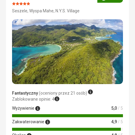
Ocena
Ocena:
Seszele, Wyspa Mahe, N.Y.S. Village
5/5
Fantastyczny
(oceniony przez 21 osób)
Zablokowane opinie: 4
Wyżywienie
5,0
/ 5
Zakwaterowanie
4,9
/ 5