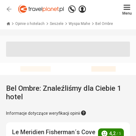
Zadzwoń
Zaloguj
Wstecz
+48 71 771 76 55
Menu
się
Travelplanet.pl
Opinie o hotelach
Seszele
Wyspa Mahe
Bel Ombre
Bel Ombre: Znaleźliśmy dla Ciebie 1
hotel
Informacje dotyczące weryfikacji opinii
Le Meridien Fisherman´s Cove
4,2
/ 5