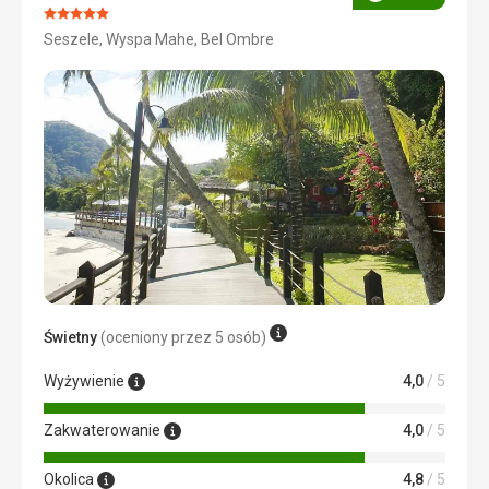
Ocena
Ocena:
Seszele, Wyspa Mahe, Bel Ombre
5/5
Świetny
(oceniony przez 5 osób)
Wyżywienie
4,0
/ 5
Zakwaterowanie
4,0
/ 5
Okolica
4,8
/ 5