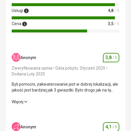
Usługi
4,8
/ 5
Cena
3,5
/ 5
3,8
Anonym
/ 5
Ocena
Zweryfikowana opinia
Data pobytu: Styczeń 2025
Dodana Luty 2025
Byli pomocni, zakwaterowanie jest w dobrej lokalizacji, ale
jakość jest bardziej jak 3 gwiazdki. Było drogo jak na tę
cenę.
Byli pomocni, zakwaterowanie jest w dobrej lokalizacji, ale
Więcej
jakość jest bardziej jak 3 gwiazdki. Było drogo jak na tę
cenę.
Wyżywienie
3,0
/ 5
4,1
Anonym
/ 5
Ocena