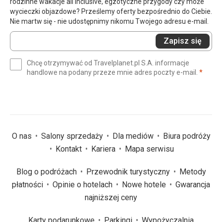
rodzinne wakacje all inclusive, egzotyczne przygody czy może
wycieczki objazdowe? Prześlemy oferty bezpośrednio do Ciebie.
Nie martw się - nie udostępnimy nikomu Twojego adresu e-mail.
Wprowadź
Zapisz się
swój
e-
Chcę otrzymywać od Travelplanet.pl S.A. informacje
mail
(wym
handlowe na podany przeze mnie adres poczty e-mail.
*
(wymagane)
*
O nas
Salony sprzedaży
Dla mediów
Biura podróży
Kontakt
Kariera
Mapa serwisu
Blog o podróżach
Przewodnik turystyczny
Metody
płatności
Opinie o hotelach
Nowe hotele
Gwarancja
najniższej ceny
Karty podarunkowe
Parkingi
Wypożyczalnia