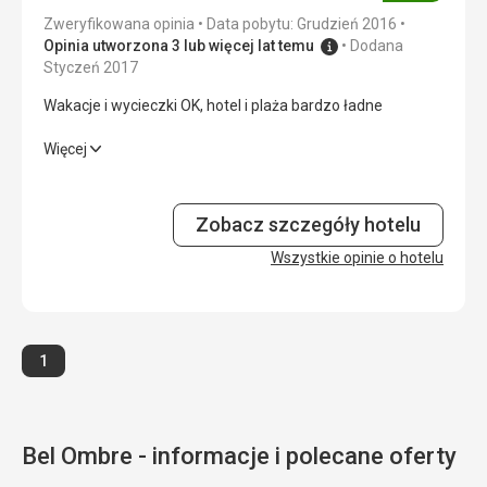
Zakwaterowanie
3,0
/ 5
Zweryfikowana opinia
Data pobytu: Grudzień 2016
Opinia utworzona 3 lub więcej lat temu
Dodana
Okolica
5,0
/ 5
Styczeń 2017
Wakacje i wycieczki OK, hotel i plaża bardzo ładne
Usługi
5,0
/ 5
Wakacje i wycieczki OK, hotel i plaża bardzo ładne
Więcej
Cena
2,0
/ 5
Wyżywienie
3,0
/ 5
Zobacz szczegóły hotelu
Zakwaterowanie
4,0
/ 5
Wszystkie opinie o hotelu
Okolica
4,0
/ 5
Usługi
4,0
/ 5
Strona
1
Cena
4,0
/ 5
Plaża
Bel Ombre - informacje i polecane oferty
ładna plaża, wprawdzie węższa, ale spokojna
Wyżywienie