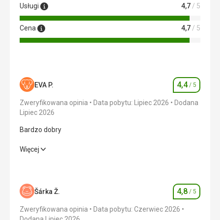
Usługi
4,7
/ 5
Cena
4,7
/ 5
4,4
EVA P.
/ 5
Ocena
Zweryfikowana opinia
Data pobytu: Lipiec 2026
Dodana
Lipiec 2026
Bardzo dobry
Bardzo dobry
Więcej
Wyżywienie
4,0
/ 5
Zakwaterowanie
4,0
/ 5
4,8
Šárka Ž.
/ 5
Ocena
Okolica
4,0
/ 5
Zweryfikowana opinia
Data pobytu: Czerwiec 2026
Dodana Lipiec 2026