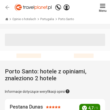
Zadzwoń
Zaloguj
Wstecz
+48 71 771 76 55
Menu
się
Travelplanet.pl
Opinie o hotelach
Portugalia
Porto Santo
Porto Santo: hotele z opiniami,
znaleziono 2 hotele
Informacje dotyczące weryfikacji opinii
Pestana Dunas
Ocena:
4,7
/ 5