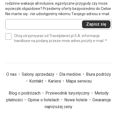
bezpłatnie wypożyczyć parasole i parawany. Nie braliśmy
rodzinne wakacje all inclusive, egzotyczne przygody czy może
udziału w programach animacyjnych. Oferowano nam
wycieczki objazdowe? Prześlemy oferty bezpośrednio do Ciebie.
wycieczki i imprezy, skorzystaliśmy z jednej z nich –
Nie martw się - nie udostępnimy nikomu Twojego adresu e-mail.
zwiedzania wyspy z czeską delegatką Teresą Libnarovą.
Wprowadź
Nawiasem mówiąc, bardzo miła, pomocna i sympatyczna
Zapisz się
swój
pani, wszystko było świetnie zorganizowane zarówno
e-
przy przyjeździe, jak i wyjeździe.
Chcę otrzymywać od Travelplanet.pl S.A. informacje
mail
(wym
handlowe na podany przeze mnie adres poczty e-mail.
*
(wymagane)
*
Ta recenzja została automatycznie przetłumaczona za
pomocą Google Translate
O nas
Salony sprzedaży
Dla mediów
Biura podróży
Kontakt
Kariera
Mapa serwisu
Blog o podróżach
Przewodnik turystyczny
Metody
płatności
Opinie o hotelach
Nowe hotele
Gwarancja
najniższej ceny