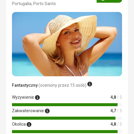
Ocena
Portugalia, Porto Santo
5/5
Fantastyczny
(oceniony przez 15 osób)
Wyżywienie
4,8
/ 5
Zakwaterowanie
4,7
/ 5
Okolica
4,8
/ 5