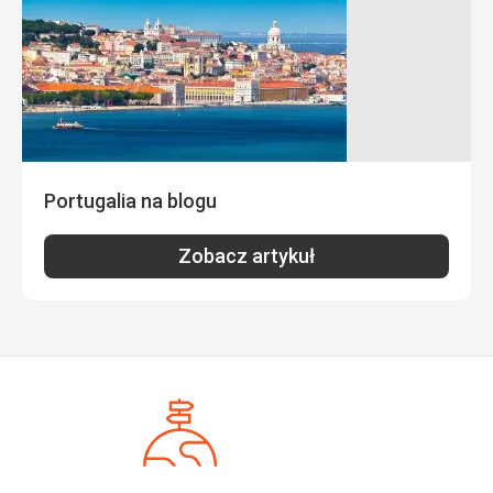
Usługi
Recepcja bardzo miła i pomocna, angielski na wysokim
poziomie stąd nie było problemu z komunikacją. Za
dodatkową opłatą 20EUR można zostać w pokoju dłużej.
Przy opcji standard w pokoju nie ma czajnika i lodówki. Z
hotelu bezpośredni dojazd komunikacją do centrum. Duży
parking samochodowy.
Portugalia na blogu
Zobacz artykuł