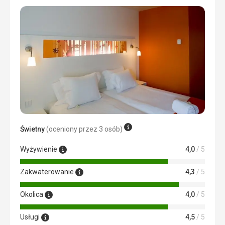
Świetny
(oceniony przez 3 osób)
Wyżywienie
4,0
/ 5
Zakwaterowanie
4,3
/ 5
Okolica
4,0
/ 5
Usługi
4,5
/ 5