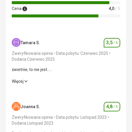
Cena
4,0
/ 5
3,5
Tamara S.
/ 5
Ocena
Zweryfikowana opinia
Data pobytu: Czerwiec 2025
Dodana Czerwiec 2025
świetnie, to nie jest.....
świetnie, to nie jest.....
Więcej
Wyżywienie
3,0
/ 5
Zakwaterowanie
4,0
/ 5
4,8
Joanna S.
/ 5
Ocena
Okolica
3,0
/ 5
Zweryfikowana opinia
Data pobytu: Listopad 2023
Dodana Listopad 2023
Usługi
4,0
/ 5