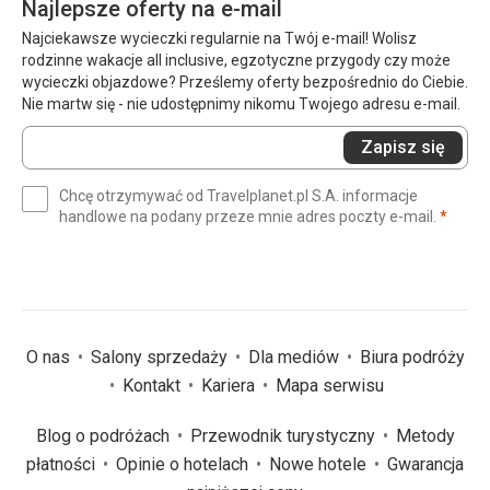
Najlepsze oferty na e-mail
Najciekawsze wycieczki regularnie na Twój e-mail! Wolisz
rodzinne wakacje all inclusive, egzotyczne przygody czy może
wycieczki objazdowe? Prześlemy oferty bezpośrednio do Ciebie.
Nie martw się - nie udostępnimy nikomu Twojego adresu e-mail.
Wprowadź
Zapisz się
swój
e-
Chcę otrzymywać od Travelplanet.pl S.A. informacje
mail
(wym
handlowe na podany przeze mnie adres poczty e-mail.
*
(wymagane)
*
O nas
Salony sprzedaży
Dla mediów
Biura podróży
Kontakt
Kariera
Mapa serwisu
Blog o podróżach
Przewodnik turystyczny
Metody
płatności
Opinie o hotelach
Nowe hotele
Gwarancja