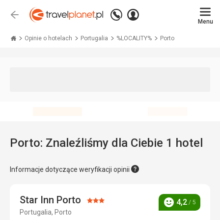
Zadzwoń
Zaloguj
Wstecz
+48 71 771 76 55
Menu
się
Travelplanet.pl
Opinie o hotelach
Portugalia
%LOCALITY%
Porto
Porto: Znaleźliśmy dla Ciebie 1 hotel
Informacje dotyczące weryfikacji opinii
Star Inn Porto
Ocena:
4,2
/ 5
Ocena
Portugalia, Porto
3/5