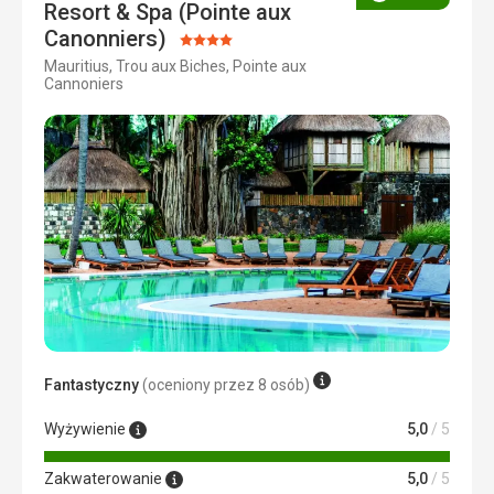
Ocena
Resort & Spa (Pointe aux
Canonniers)
Ocena:
Mauritius, Trou aux Biches, Pointe aux
4/5
Cannoniers
Fantastyczny
(oceniony przez 8 osób)
Wyżywienie
5,0
/ 5
Zakwaterowanie
5,0
/ 5