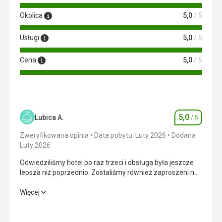
Okolica
5,0
/ 5
Usługi
5,0
/ 5
Cena
5,0
/ 5
5,0
Lubica A.
/ 5
Ocena
Zweryfikowana opinia
Data pobytu: Luty 2026
Dodana
Luty 2026
Odwiedziliśmy hotel po raz trzeci i obsługa była jeszcze
lepsza niż poprzednio. Zostaliśmy również zaproszeni na
koktajl z kierownictwem hotelu, gdzie mieliśmy okazję
podzielić się z nimi naszymi wrażeniami i poznać innych
Odwiedziliśmy hotel po raz trzeci i obsługa była jeszcze
Więcej
gości.
lepsza niż poprzednio. Zostaliśmy również zaproszeni na
koktajl z kierownictwem hotelu, gdzie mieliśmy okazję
podzielić się z nimi naszymi wrażeniami i poznać innych