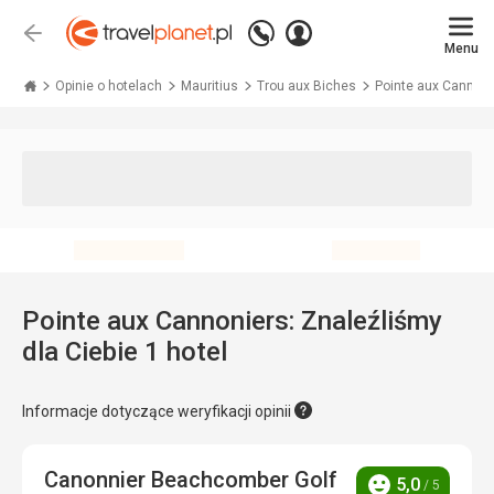
Zadzwoń
Zaloguj
Wstecz
+48 71 771 76 55
Menu
się
Travelplanet.pl
Opinie o hotelach
Mauritius
Trou aux Biches
Pointe aux Cannoni
Pointe aux Cannoniers: Znaleźliśmy
dla Ciebie 1 hotel
Informacje dotyczące weryfikacji opinii
Canonnier Beachcomber Golf
5,0
/ 5