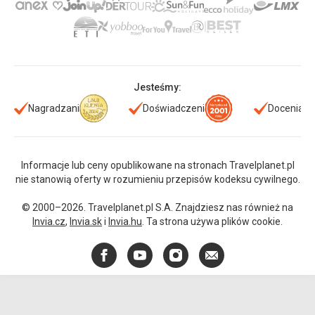
Jesteśmy:
Nagradzani
Doświadczeni
Doceniani
Informacje lub ceny opublikowane na stronach Travelplanet.pl
nie stanowią oferty w rozumieniu przepisów kodeksu cywilnego.
© 2000–2026. Travelplanet.pl S.A. Znajdziesz nas również na
Invia.cz
,
Invia.sk
i
Invia.hu
. Ta strona używa plików cookie.
Facebook
YouTube
Instagram
E-
mail