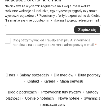
Najciekawsze wycieczki regularnie na Twój e-mail! Wolisz
rodzinne wakacje all inclusive, egzotyczne przygody czy może
wycieczki objazdowe? Prześlemy oferty bezpośrednio do Ciebie.
Nie martw się - nie udostępnimy nikomu Twojego adresu e-mail.
Wprowadź
Zapisz się
swój
e-
Chcę otrzymywać od Travelplanet.pl S.A. informacje
mail
(wym
handlowe na podany przeze mnie adres poczty e-mail.
*
(wymagane)
*
O nas
Salony sprzedaży
Dla mediów
Biura podróży
Kontakt
Kariera
Mapa serwisu
Blog o podróżach
Przewodnik turystyczny
Metody
płatności
Opinie o hotelach
Nowe hotele
Gwarancja
najniższej ceny