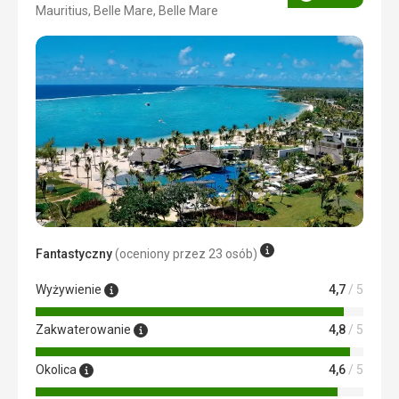
Ocena
Mauritius, Belle Mare, Belle Mare
5/5
Fantastyczny
(oceniony przez 23 osób)
Wyżywienie
4,7
/ 5
Zakwaterowanie
4,8
/ 5
Okolica
4,6
/ 5