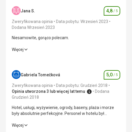
4,8
Jana S.
/ 5
Ocena
Zweryfikowana opinia
Data pobytu: Wrzesień 2023
Dodana Wrzesień 2023
Niesamowite, gorąco polecam.
Niesamowite, gorąco polecam.
Więcej
Wyżywienie
4,0
/ 5
Zakwaterowanie
5,0
/ 5
5,0
Gabriela Tomečková
/ 5
Ocena
Okolica
5,0
/ 5
Zweryfikowana opinia
Data pobytu: Grudzień 2018
Opinia utworzona 3 lub więcej lat temu
Dodana
Usługi
5,0
/ 5
Grudzień 2018
Hotel, usługi, wyżywienie, ogrody, baseny, plaża i morze
Cena
5,0
/ 5
były absolutnie perfekcyjne. Personel w hotelu był
naprawdę bardzo miły, co tylko potęgowało poczucie
komfortu, które oferuje hotel. Piękna plaża z białym
Hotel, usługi, wyżywienie, ogrody, baseny, plaża i morze
Więcej
Wyżywienie
piaskiem i dobrym dostępem do morza. Pola golfowe
były absolutnie perfekcyjne. Personel w hotelu był
Jedzenie jest doskonałe, tylko bardzo ograniczony wybór