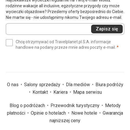
Najciekawsze wycieczki regularnie na Twój e-mail! Wolisz
rodzinne wakacje all inclusive, egzotyczne przygody czy może
wycieczki objazdowe? Prześlemy oferty bezpośrednio do Ciebie.
Nie martw się - nie udostępnimy nikomu Twojego adresu e-mail.
Wprowadź
Zapisz się
swój
e-
Chcę otrzymywać od Travelplanet.pl S.A. informacje
mail
(wym
handlowe na podany przeze mnie adres poczty e-mail.
*
(wymagane)
*
O nas
Salony sprzedaży
Dla mediów
Biura podróży
Kontakt
Kariera
Mapa serwisu
Blog o podróżach
Przewodnik turystyczny
Metody
płatności
Opinie o hotelach
Nowe hotele
Gwarancja
najniższej ceny