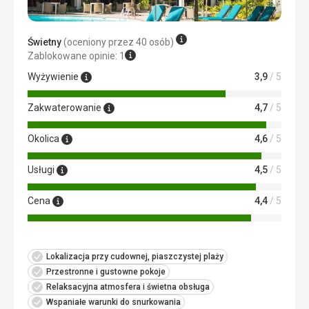
obsługa była idealna
Zakwaterowanie
Miły nocleg, mimo że mieszkaliśmy w starszym
Świetny
(oceniony przez 40 osób)
apartamencie. Czysty, dobrze wyposażony, doskonała
Zablokowane opinie: 1
obsługa.
Wyżywienie
3,9
/ 5
Usługi
Nie możemy narzekać na sprzątanie, dowóz wody i
Zakwaterowanie
4,7
/ 5
uzupełnianie lodówki były świetne.
Ta recenzja została automatycznie przetłumaczona za
Okolica
4,6
/ 5
pomocą Google Translate
Usługi
4,5
/ 5
Cena
4,4
/ 5
Lokalizacja przy cudownej, piaszczystej plaży
Przestronne i gustowne pokoje
Relaksacyjna atmosfera i świetna obsługa
Wspaniałe warunki do snurkowania