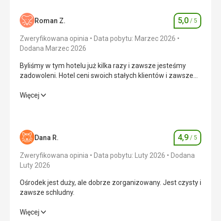
5,0
Roman Z.
/ 5
Ocena
Zweryfikowana opinia
Data pobytu: Marzec 2026
Dodana Marzec 2026
Byliśmy w tym hotelu już kilka razy i zawsze jesteśmy
zadowoleni. Hotel ceni swoich stałych klientów i zawsze
robi im jakąś specjalną niespodziankę.
Byliśmy w tym hotelu już kilka razy i zawsze jesteśmy
Więcej
zadowoleni. Hotel ceni swoich stałych klientów i zawsze
robi im jakąś specjalną niespodziankę.
Wyżywienie
5,0
/ 5
4,9
Dana R.
/ 5
Ocena
Zakwaterowanie
5,0
/ 5
Zweryfikowana opinia
Data pobytu: Luty 2026
Dodana
Luty 2026
Okolica
5,0
/ 5
Ośrodek jest duży, ale dobrze zorganizowany. Jest czysty i
zawsze schludny.
Usługi
5,0
/ 5
Ośrodek jest duży, ale dobrze zorganizowany. Jest czysty i
Więcej
Cena
5,0
/ 5