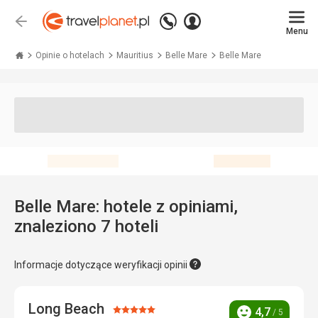
Zadzwoń
Zaloguj
Wstecz
+48 71 771 76 55
Menu
się
Travelplanet.pl
Opinie o hotelach
Mauritius
Belle Mare
Belle Mare
Belle Mare: hotele z opiniami,
znaleziono 7 hoteli
Informacje dotyczące weryfikacji opinii
Long Beach
Ocena:
4,7
/ 5