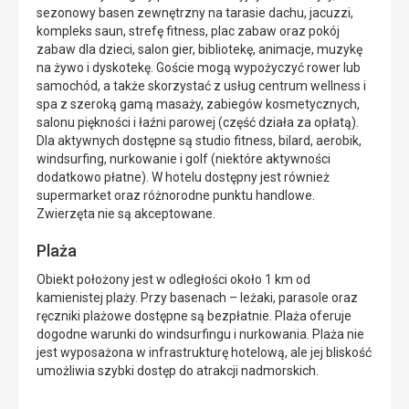
sezonowy basen zewnętrzny na tarasie dachu, jacuzzi,
kompleks saun, strefę fitness, plac zabaw oraz pokój
zabaw dla dzieci, salon gier, bibliotekę, animacje, muzykę
na żywo i dyskotekę. Goście mogą wypożyczyć rower lub
samochód, a także skorzystać z usług centrum wellness i
spa z szeroką gamą masaży, zabiegów kosmetycznych,
salonu piękności i łaźni parowej (część działa za opłatą).
Dla aktywnych dostępne są studio fitness, bilard, aerobik,
windsurfing, nurkowanie i golf (niektóre aktywności
dodatkowo płatne). W hotelu dostępny jest również
supermarket oraz różnorodne punktu handlowe.
Zwierzęta nie są akceptowane.
Plaża
Obiekt położony jest w odległości około 1 km od
kamienistej plaży. Przy basenach – leżaki, parasole oraz
ręczniki plażowe dostępne są bezpłatnie. Plaża oferuje
dogodne warunki do windsurfingu i nurkowania. Plaża nie
jest wyposażona w infrastrukturę hotelową, ale jej bliskość
umożliwia szybki dostęp do atrakcji nadmorskich.