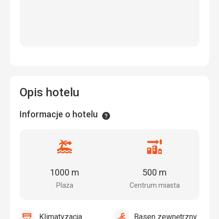
Opis hotelu
Informacje o hotelu
Informacje
Odległość
Odległość
od
od
plaży
centrum
1000 m
500 m
miasta
Plaża
Centrum miasta
Klimatyzacja
Basen zewnętrzny