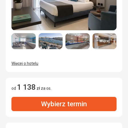
Więcej
Więcej o hotelu
1 138
od
zł
za os.
Wybierz termin