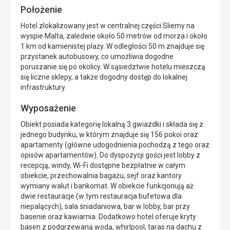
Położenie
Hotel zlokalizowany jest w centralnej części Sliemy na
wyspie Malta, zaledwie około 50 metrów od morza i około
1 km od kamienistej plaży. W odległości 50 m znajduje się
przystanek autobusowy, co umożliwia dogodne
poruszanie się po okolicy. W sąsiedztwie hotelu mieszczą
się liczne sklepy, a także dogodny dostęp do lokalnej
infrastruktury.
Wyposażenie
Obiekt posiada kategorię lokalną 3 gwiazdki i składa się z
jednego budynku, w którym znajduje się 156 pokoi oraz
apartamenty (główne udogodnienia pochodzą z tego oraz
opisów apartamentów). Do dyspozycji gości jest lobby z
recepcją, windy, Wi-Fi dostępne bezpłatnie w całym
obiekcie, przechowalnia bagażu, sejf oraz kantory
wymiany walut i bankomat. W obiekcie funkcjonują aż
dwie restauracje (w tym restauracja bufetowa dla
niepalących), sala śniadaniowa, bar w lobby, bar przy
basenie oraz kawiarnia. Dodatkowo hotel oferuje kryty
basen z podgrzewaną wodą, whirlpool, taras na dachu z