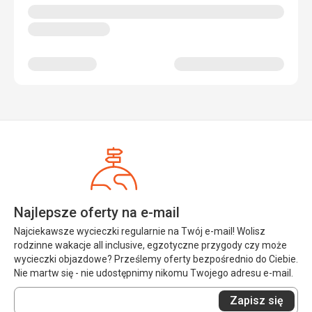
Śniadania hotelowe. Jajecznica bez smaku. Wędliny
fatalne. Bekon z połową tłuszczu i miękki (nie chrupki). Nie
nasza bajka. Z warzyw jedynie ogórki, pomidory. Omlety
albo jajka sadzone ok. Kiełbaski straszne :-) Najlepiej
sprawdzały się bułki z serem i pomidorem.
Kolacje natomiast smaczne i urozmaicone. Jedynym
minusem jest to, że do kolacji nie można dostać herbaty.
Tzn. można, ale kosztuje wtedy 2.5 Euro.
Usługi
Tu jak najbardziej wszystko gra. Obsługa miła, sumienna,
uśmiechnięta i pomocna.
Najlepsze oferty na e-mail
Najciekawsze wycieczki regularnie na Twój e-mail! Wolisz
rodzinne wakacje all inclusive, egzotyczne przygody czy może
wycieczki objazdowe? Prześlemy oferty bezpośrednio do Ciebie.
Nie martw się - nie udostępnimy nikomu Twojego adresu e-mail.
Wprowadź
Zapisz się
swój