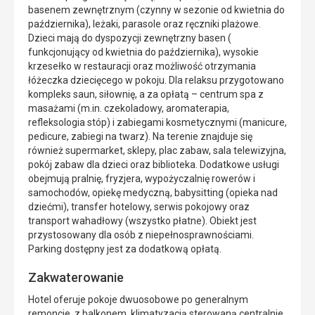
basenem zewnętrznym (czynny w sezonie od kwietnia do
października), leżaki, parasole oraz ręczniki plażowe.
Dzieci mają do dyspozycji zewnętrzny basen (
funkcjonujący od kwietnia do października), wysokie
krzesełko w restauracji oraz możliwość otrzymania
łóżeczka dziecięcego w pokoju. Dla relaksu przygotowano
kompleks saun, siłownię, a za opłatą – centrum spa z
masażami (m.in. czekoladowy, aromaterapia,
refleksologia stóp) i zabiegami kosmetycznymi (manicure,
pedicure, zabiegi na twarz). Na terenie znajduje się
również supermarket, sklepy, plac zabaw, sala telewizyjna,
pokój zabaw dla dzieci oraz biblioteka. Dodatkowe usługi
obejmują pralnię, fryzjera, wypożyczalnię rowerów i
samochodów, opiekę medyczną, babysitting (opieka nad
dziećmi), transfer hotelowy, serwis pokojowy oraz
transport wahadłowy (wszystko płatne). Obiekt jest
przystosowany dla osób z niepełnosprawnościami.
Parking dostępny jest za dodatkową opłatą.
Zakwaterowanie
Hotel oferuje pokoje dwuosobowe po generalnym
remoncie, z balkonem, klimatyzacją sterowaną centralnie,