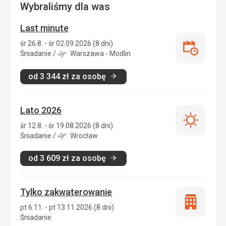
Wybraliśmy dla was
Last minute
śr 26.8. - śr 02.09.2026 (8 dni)
Last
Śniadanie
/
Warszawa - Modlin
minute
od
3 344
zł
za osobę
Lato 2026
Lato
śr 12.8. - śr 19.08.2026 (8 dni)
2026
Śniadanie
/
Wrocław
od
3 609
zł
za osobę
Tylko zakwaterowanie
Tylko
pt 6.11. - pt 13.11.2026 (8 dni)
zakwatero
Śniadanie