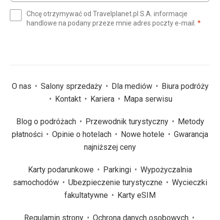
e-
Chcę otrzymywać od Travelplanet.pl S.A. informacje
mail
(wym
handlowe na podany przeze mnie adres poczty e-mail.
*
(wymagane)
*
O nas
Salony sprzedaży
Dla mediów
Biura podróży
Kontakt
Kariera
Mapa serwisu
Blog o podróżach
Przewodnik turystyczny
Metody
płatności
Opinie o hotelach
Nowe hotele
Gwarancja
najniższej ceny
Karty podarunkowe
Parkingi
Wypożyczalnia
samochodów
Ubezpieczenie turystyczne
Wycieczki
fakultatywne
Karty eSIM
Regulamin strony
Ochrona danych osobowych