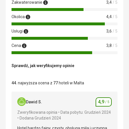
Zakwaterowanie
3,4
/ 5
Okolica
4,4
/ 5
Usługi
3,6
/ 5
Cena
3,8
/ 5
Sprawdź, jak weryfikujemy opinie
44
. najwyższa ocena z
77
hoteli w Malta
4,9
Dawid S.
/ 5
Ocena
Zweryfikowana opinia
Data pobytu: Grudzień 2024
Dodana Grudzień 2024
Hotel bardzo fajny, czysty, obsługa miła i uczynna.