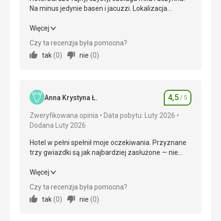
Na minus jedynie basen i jacuzzi. Lokalizacja
świetna!
Hotel bardzo fajny, czysty, obsługa miła i uczynna.
Więcej
Na minus jedynie basen i jacuzzi. Lokalizacja
Czy ta recenzja była pomocna?
świetna!
tak
(
0
)
nie
(
0
)
Wyżywienie
5,0
/ 5
Zakwaterowanie
5,0
/ 5
4,5
Anna Krystyna Ł.
/ 5
Ocena
Okolica
5,0
/ 5
Zweryfikowana opinia
Data pobytu: Luty 2026
Dodana Luty 2026
Usługi
4,0
/ 5
Hotel w pełni spełnił moje oczekiwania. Przyznane
Cena
5,0
/ 5
trzy gwiazdki są jak najbardziej zasłużone — nie
było się do czego przyczepić. Obiekt prezentuje się
dokładnie tak, jak na zdjęciach, a miła obsługa i
Hotel w pełni spełnił moje oczekiwania. Przyznane
Więcej
dobre warunki sprawiają, że pobyt był udany i godny
trzy gwiazdki są jak najbardziej zasłużone — nie
Czy ta recenzja była pomocna?
polecenia.
było się do czego przyczepić. Obiekt prezentuje się
tak
(
0
)
nie
(
0
)
dokładnie tak, jak na zdjęciach, a miła obsługa i
dobre warunki sprawiają, że pobyt był udany i godny