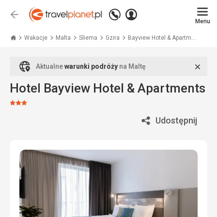
Zadzwoń
Zaloguj
Wstecz
+48
Menu
się
Travelplanet.pl
71
771
Wakacje
Malta
Sliema
Gzira
Bayview Hotel & Apartm...
76
70
Zamk
Aktualne
warunki podróży
na Maltę
Hotel Bayview Hotel & Apartments
Ocena:
3/5
Udostępnij