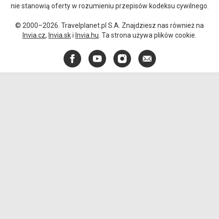
nie stanowią oferty w rozumieniu przepisów kodeksu cywilnego.
© 2000–2026. Travelplanet.pl S.A. Znajdziesz nas również na
Invia.cz
,
Invia.sk
i
Invia.hu
. Ta strona używa plików cookie.
Facebook
YouTube
Instagram
E-
mail