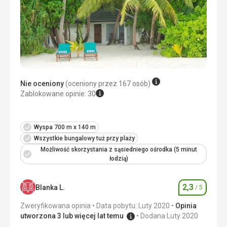
Zakwaterowanie
Wszystko jest w porządku, tylko z pokoju „z widokiem na
ocean” w ogóle nie było widać morza. . .
Ta recenzja została automatycznie przetłumaczona za
pomocą Google Translate
Nie oceniony
(oceniony przez 167 osób)
Zablokowane opinie: 30
Wyspa 700 m x 140 m
Wszystkie bungalowy tuż przy plaży
Możliwość skorzystania z sąsiedniego ośrodka (5 minut
łodzią)
2,3
Blanka L.
/ 5
Ocena
Zweryfikowana opinia
Data pobytu: Luty 2020
Opinia
utworzona 3 lub więcej lat temu
Dodana Luty 2020