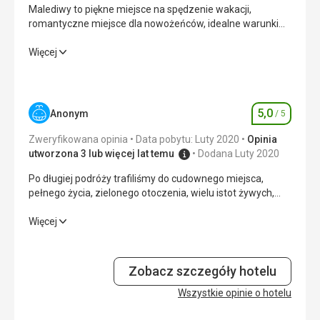
Malediwy to piękne miejsce na spędzenie wakacji,
romantyczne miejsce dla nowożeńców, idealne warunki
dla rodzin z dziećmi.
Malediwy to piękne miejsce na spędzenie wakacji,
Więcej
romantyczne miejsce dla nowożeńców, idealne warunki
dla rodzin z dziećmi.
Wyżywienie
4,0
/ 5
5,0
Anonym
/ 5
Ocena
Zakwaterowanie
2,0
/ 5
Zweryfikowana opinia
Data pobytu: Luty 2020
Opinia
utworzona 3 lub więcej lat temu
Dodana Luty 2020
Okolica
2,0
/ 5
Po długiej podróży trafiliśmy do cudownego miejsca,
pełnego życia, zielonego otoczenia, wielu istot żywych,
Usługi
1,0
/ 5
niebieskiego morza i nieba. Dom pięknych zachodów
słońca.
Po długiej podróży trafiliśmy do cudownego miejsca,
Więcej
Cena
2,0
/ 5
pełnego życia, zielonego otoczenia, wielu istot żywych,
niebieskiego morza i nieba. Dom pięknych zachodów
słońca.
Plaża
Zobacz szczegóły hotelu
Plaże są pięknie białe, sprzątacze kilka razy dziennie
Wyżywienie
Wszystkie opinie o hotelu
5,0
/ 5
oczyszczają je z koralowców, na pewno zabierzcie buty
do wody, koralowców jest dużo i to boli. Podwodne życie