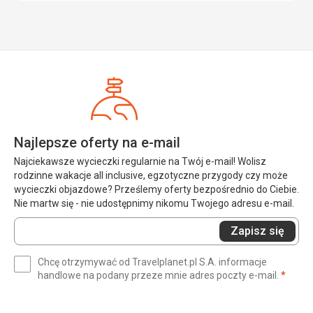
cenami napojów, cola 8 USD, piwo 5 USD, drink z wina 8
USD. Nie zwracajcie jednak uwagi na datę ważności, dwa
miesiące po terminie to nadal dobre.
Ta recenzja została automatycznie przetłumaczona za
pomocą Google Translate
Najlepsze oferty na e-mail
Najciekawsze wycieczki regularnie na Twój e-mail! Wolisz
rodzinne wakacje all inclusive, egzotyczne przygody czy może
wycieczki objazdowe? Prześlemy oferty bezpośrednio do Ciebie.
Nie martw się - nie udostępnimy nikomu Twojego adresu e-mail.
Wprowadź
Zapisz się
swój
e-
Chcę otrzymywać od Travelplanet.pl S.A. informacje
mail
(wym
handlowe na podany przeze mnie adres poczty e-mail.
*
(wymagane)
*