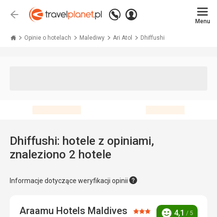
Zadzwoń
Zaloguj
Wstecz
+48 71 771 76 55
Menu
się
Travelplanet.pl
Opinie o hotelach
Malediwy
Ari Atol
Dhiffushi
Dhiffushi: hotele z opiniami,
znaleziono 2 hotele
Informacje dotyczące weryfikacji opinii
Araamu Hotels Maldives
Ocena:
4,1
/ 5