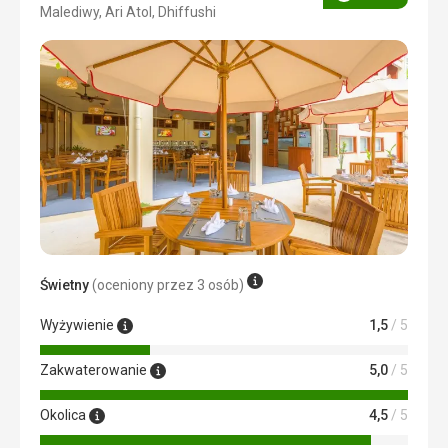
Ocena
Malediwy, Ari Atol, Dhiffushi
3/5
Świetny
(oceniony przez 3 osób)
Wyżywienie
1,5
/ 5
Zakwaterowanie
5,0
/ 5
Okolica
4,5
/ 5