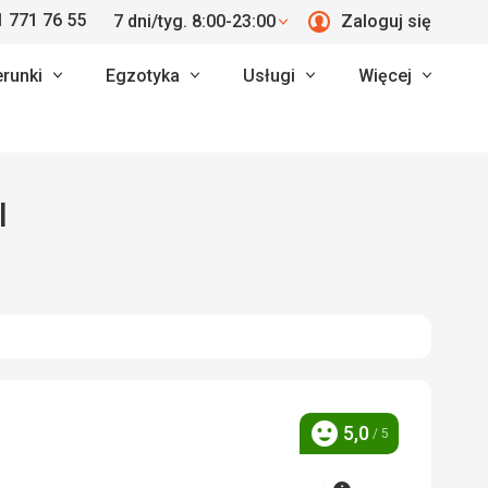
 771 76 55
7 dni/tyg. 8:00-23:00
Zaloguj się
erunki
Egzotyka
Usługi
Więcej
l
5,0
/ 5
Ocena