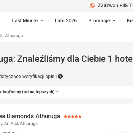
Zadzwoń +48 71
Last Minute
Lato 2026
Promocje
Ki
Athuruga
ga: Znaleźliśmy dla Ciebie 1 hote
dotyczące weryfikacji opinii
edług
Oceny (od najlepszych)
ea Diamonds Athuruga
Ocena:
, Ari Atol, Athuruga
5/5