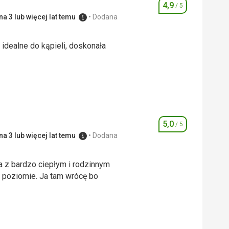
4,9
/ 5
Ocena
a 3 lub więcej lat temu
Dodana
idealne do kąpieli, doskonała
idealne do kąpieli, doskonała
5,0
/ 5
5,0
/ 5
Ocena
5,0
/ 5
a 3 lub więcej lat temu
Dodana
 z bardzo ciepłym i rodzinnym
 tam wrócę bo
 przy zakwaterowaniu. Do dyspozycji
 z bardzo ciepłym i rodzinnym
 tam wrócę bo