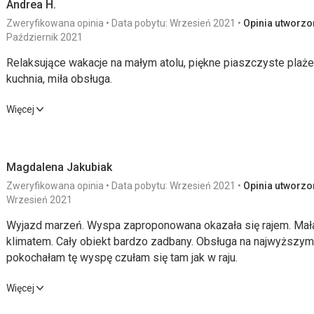
Andrea H.
Zweryfikowana opinia
Data pobytu: Wrzesień 2021
Opinia utworzon
Październik 2021
Relaksujące wakacje na małym atolu, piękne piaszczyste plaże 
kuchnia, miła obsługa.
Relaksujące wakacje na małym atolu, piękne piaszczyste plaże 
Więcej
kuchnia, miła obsługa.
Wyżywienie
5,0
/ 5
Usługi
Magdalena Jakubiak
Zakwaterowanie
5,0
/ 5
Cena
Zweryfikowana opinia
Data pobytu: Wrzesień 2021
Opinia utworzon
Wrzesień 2021
Okolica
4,0
/ 5
Wyjazd marzeń. Wyspa zaproponowana okazała się rajem. Mała
klimatem. Cały obiekt bardzo zadbany. Obsługa na najwyższym poziomie. Ja
Plaża
pokochałam tę wyspę czułam się tam jak w raju.
Czysta, piaszczysta, łagodna plaża znajduje się bezpośrednio
Wyjazd marzeń. Wyspa zaproponowana okazała się rajem. Mała
są leżaki i ręczniki.
Więcej
klimatem. Cały obiekt bardzo zadbany. Obsługa na najwyższym poziomie. Ja
Wyżywienie