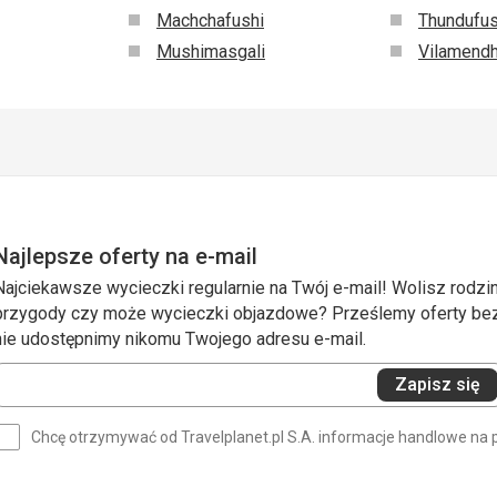
Machchafushi
Thundufus
Mushimasgali
Vilamend
Najlepsze oferty na e-mail
Najciekawsze wycieczki regularnie na Twój e-mail! Wolisz rodzin
przygody czy może wycieczki objazdowe? Prześlemy oferty bezp
nie udostępnimy nikomu Twojego adresu e-mail.
Wprowadź
Zapisz się
swój
e-
Chcę otrzymywać od Travelplanet.pl S.A. informacje handlowe na 
mail
(wymagane)