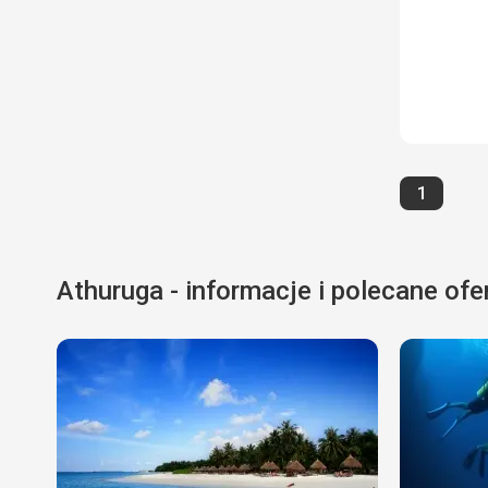
Strona
1
Athuruga - informacje i polecane ofe