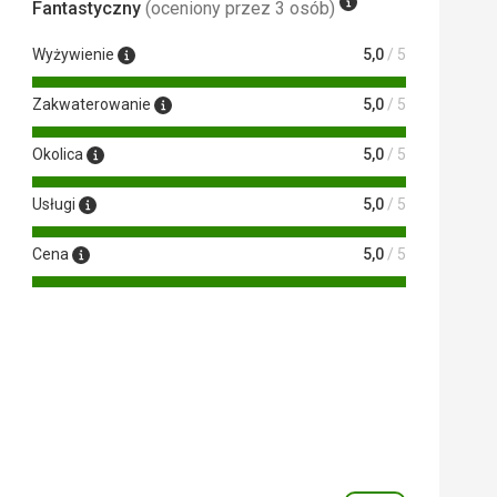
Fantastyczny
(oceniony przez 3 osób)
Wyżywienie
5,0
/ 5
Zakwaterowanie
5,0
/ 5
Okolica
5,0
/ 5
Usługi
5,0
/ 5
Cena
5,0
/ 5