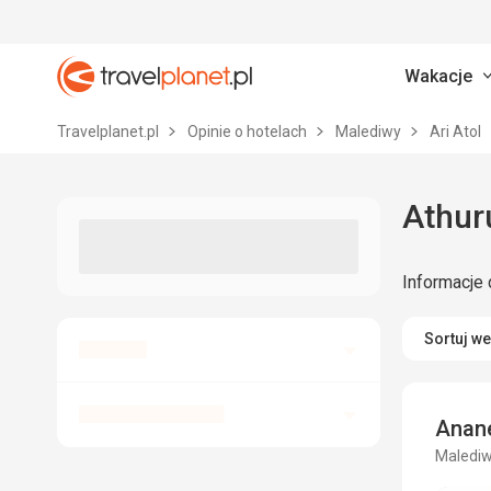
Wakacje
Travelplanet.pl
Travelplanet.pl
Opinie o hotelach
Malediwy
Ari Atol
Athuru
Informacje 
Sortuj w
Anan
Malediwy