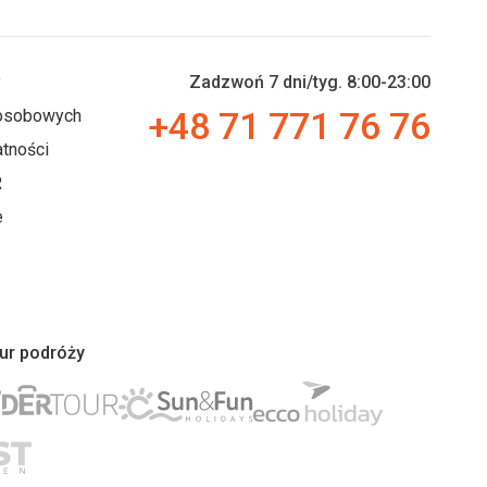
y
Zadzwoń 7 dni/tyg. 8:00-23:00
+48 71 771 76 76
 osobowych
tności
R
e
iur podróży