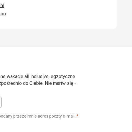
hi
hoo
ne wakacje all inclusive, egzotyczne
ośrednio do Ciebie. Nie martw się -
(wymagane)
podany przeze mnie adres poczty e-mail.
*