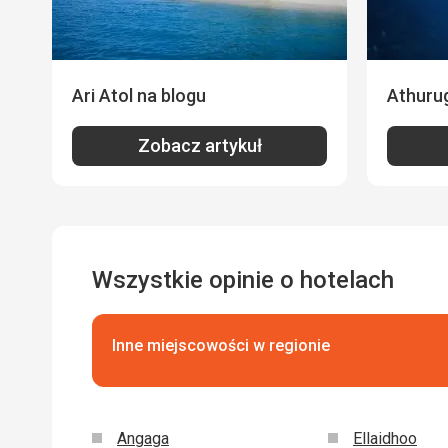
Ari Atol na blogu
Athurug
Zobacz artykuł
Wszystkie opinie o hotelach
Inne miejscowości w regionie
Angaga
Ellaidhoo