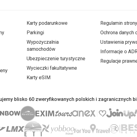
Karty podarunkowe
Regulamin stron
ny
Parkingi
Ochrona danych
Wypożyczalnia
Ustawienia prywa
samochodów
Informacje o AD
Ubezpieczenie turystyczne
Regulacje prawn
Wycieczki fakultatywne
ceny
Karty eSIM
jemy blisko 60 zweryfikowanych polskich i zagranicznych b