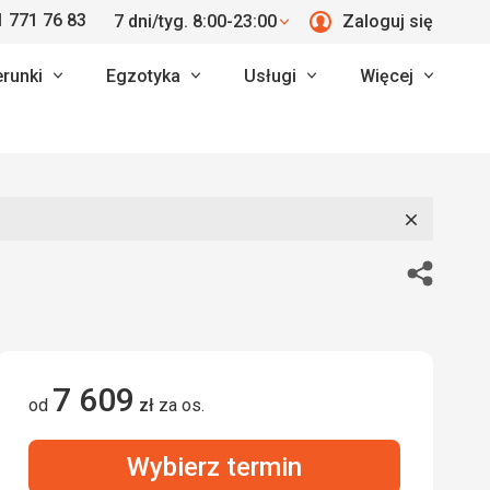
 771 76 83
7 dni/tyg. 8:00-23:00
Zaloguj się
erunki
Egzotyka
Usługi
Więcej
Zamknij
Udostępn
7 609
od
zł
za os.
Wybierz termin