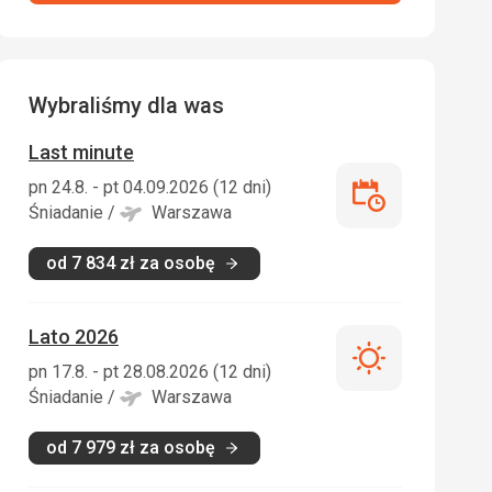
Wybraliśmy dla was
Last minute
pn 24.8. - pt 04.09.2026 (12 dni)
Last
Śniadanie
/
Warszawa
minute
od
7 834
zł
za osobę
Lato 2026
Lato
pn 17.8. - pt 28.08.2026 (12 dni)
2026
Śniadanie
/
Warszawa
od
7 979
zł
za osobę