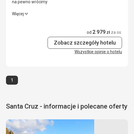
na pewno wrócimy
Cena
5,0
/ 5
na pewno wrócimy
Więcej
Wyżywienie
2,0
/ 5
2 979
od
zł
za os.
Zakwaterowanie
5,0
/ 5
Zobacz szczegóły hotelu
Okolica
5,0
/ 5
Wszystkie opinie o hotelu
Usługi
5,0
/ 5
Cena
5,0
/ 5
Strona
1
Wyżywienie
kolacja nie za dużo
Santa Cruz - informacje i polecane oferty
Zakwaterowanie
czysty
Ta recenzja została automatycznie przetłumaczona za
pomocą Google Translate