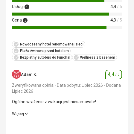
Usługi
4,4
/ 5
Cena
4,3
/ 5
Nowoczesny hotel renomowanej sieci
Plaża żwirowa przed hotelem
Bezpłatny autobus do Funchal
Wellness z basenem
4,4
Adam K.
/ 5
Ocena
Zweryfikowana opinia
Data pobytu: Lipiec 2026
Dodana
Lipiec 2026
Ogólne wrażenie z wakacji jest niesamowite!
Ogólne wrażenie z wakacji jest niesamowite!
Więcej
Wyżywienie
4,0
/ 5