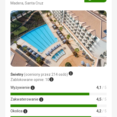
Ocena
Madera, Santa Cruz
4/5
Świetny
(oceniony przez 214 osób)
Zablokowane opinie: 10
Wyżywienie
4,1
/ 5
Zakwaterowanie
4,5
/ 5
Okolica
4,2
/ 5