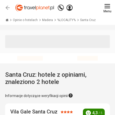
Zadzwoń
Zaloguj
Wstecz
+48 71 771 76 55
Menu
się
Travelplanet.pl
Opinie o hotelach
Madera
%LOCALITY%
Santa Cruz
Santa Cruz: hotele z opiniami,
znaleziono 2 hotele
Informacje dotyczące weryfikacji opinii
Vila Gale Santa Cruz
Ocena:
4,3
/ 5