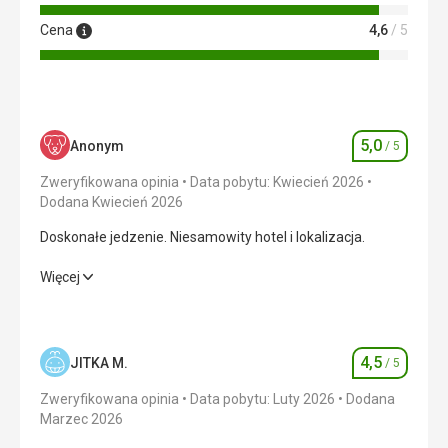
Cena
4,6
/ 5
5,0
Anonym
/ 5
Ocena
Zweryfikowana opinia
Data pobytu: Kwiecień 2026
Dodana Kwiecień 2026
Doskonałe jedzenie. Niesamowity hotel i lokalizacja.
Doskonałe jedzenie. Niesamowity hotel i lokalizacja.
Więcej
Wyżywienie
5,0
/ 5
Zakwaterowanie
5,0
/ 5
4,5
JITKA M.
/ 5
Ocena
Okolica
5,0
/ 5
Zweryfikowana opinia
Data pobytu: Luty 2026
Dodana
Marzec 2026
Usługi
5,0
/ 5