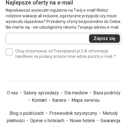
Najlepsze oferty na e-mail
Najciekawsze wycieczki regularnie na Twój e-mail! Wolisz
rodzinne wakacje all inclusive, egzotyczne przygody czy może
wycieczki objazdowe? Prześlemy oferty bezpośrednio do Ciebie.
Nie martw się - nie udostępnimy nikomu Twojego adresu e-mail.
Wprowadź
Zapisz się
swój
e-
Chcę otrzymywać od Travelplanet.pl S.A. informacje
mail
(wym
handlowe na podany przeze mnie adres poczty e-mail.
*
(wymagane)
*
O nas
Salony sprzedaży
Dla mediów
Biura podróży
Kontakt
Kariera
Mapa serwisu
Blog o podróżach
Przewodnik turystyczny
Metody
płatności
Opinie o hotelach
Nowe hotele
Gwarancja