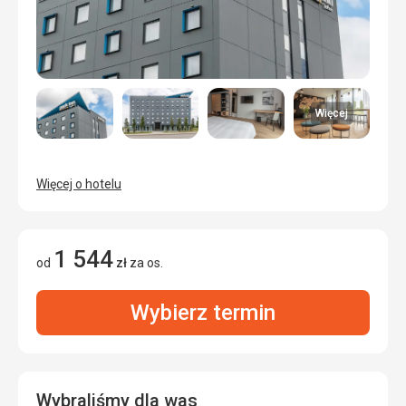
Więcej
Więcej o hotelu
1 544
od
zł
za os.
Wybierz termin
Wybraliśmy dla was