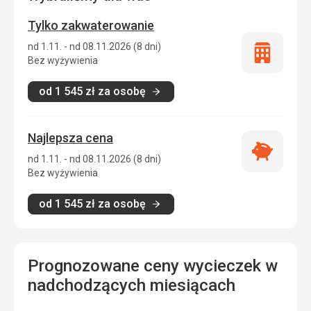
Tylko zakwaterowanie
nd 1.11. - nd 08.11.2026 (8 dni)
Tylko
Bez wyżywienia
zakwatero
od
1 545
zł
za osobę
Najlepsza cena
Najlepsza
nd 1.11. - nd 08.11.2026 (8 dni)
cena
Bez wyżywienia
od
1 545
zł
za osobę
Prognozowane ceny wycieczek w
nadchodzących miesiącach