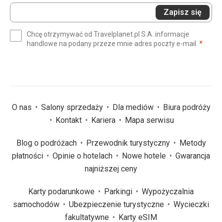
Wprowadź
Zapisz się
swój
e-
Chcę otrzymywać od Travelplanet.pl S.A. informacje
mail
(wym
handlowe na podany przeze mnie adres poczty e-mail.
*
(wymagane)
*
O nas
Salony sprzedaży
Dla mediów
Biura podróży
Kontakt
Kariera
Mapa serwisu
Blog o podróżach
Przewodnik turystyczny
Metody
płatności
Opinie o hotelach
Nowe hotele
Gwarancja
najniższej ceny
Karty podarunkowe
Parkingi
Wypożyczalnia
samochodów
Ubezpieczenie turystyczne
Wycieczki
fakultatywne
Karty eSIM