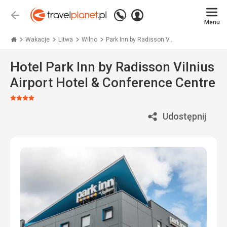
Zadzwoń
Zaloguj
Wstecz
+48
Menu
się
Travelplanet.pl
71
771
Wakacje
Litwa
Wilno
Park Inn by Radisson V...
76
70
Hotel Park Inn by Radisson Vilnius
Airport Hotel & Conference Centre
Ocena:
4/5
Udostępnij