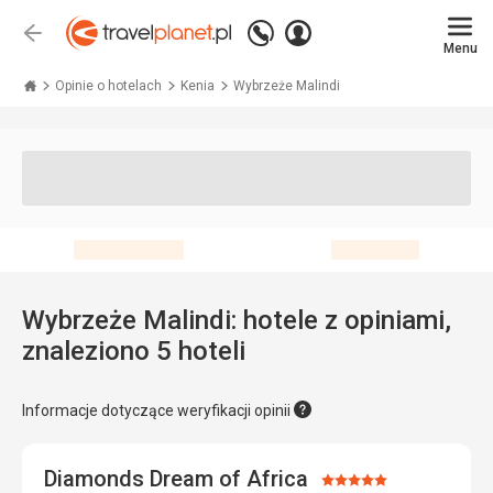
Zadzwoń
Zaloguj
Wstecz
+48 71 771 76 55
Menu
się
Travelplanet.pl
Opinie o hotelach
Kenia
Wybrzeże Malindi
Wybrzeże Malindi: hotele z opiniami,
znaleziono 5 hoteli
Informacje dotyczące weryfikacji opinii
Diamonds Dream of Africa
Ocena: