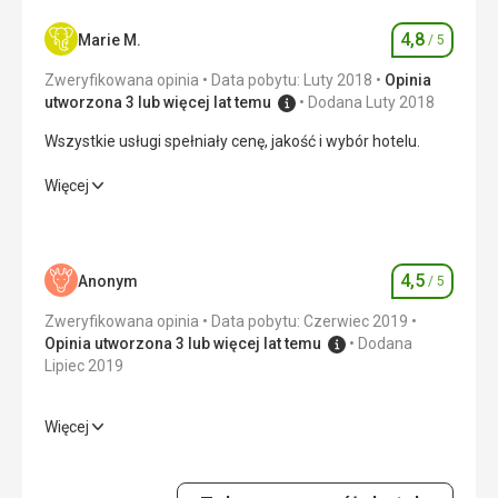
4,8
Marie M.
/ 5
Ocena
Zweryfikowana opinia
Data pobytu: Luty 2018
Opinia
utworzona 3 lub więcej lat temu
Dodana Luty 2018
Wszystkie usługi spełniały cenę, jakość i wybór hotelu.
Wszystkie usługi spełniały cenę, jakość i wybór hotelu.
Więcej
Wyżywienie
4,0
/ 5
Zakwaterowanie
5,0
/ 5
4,5
Anonym
/ 5
Ocena
Okolica
4,0
/ 5
Zweryfikowana opinia
Data pobytu: Czerwiec 2019
Opinia utworzona 3 lub więcej lat temu
Dodana
Usługi
5,0
/ 5
Lipiec 2019
Cena
5,0
/ 5
Więcej
Wyżywienie
5,0
/ 5
Plaża
Zakwaterowanie
5,0
/ 5
Plaża bardzo nam się podobała. Tylko przypływ przyniósł