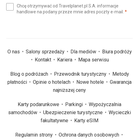
e-
Chcę otrzymywać od Travelplanet.pl S.A. informacje
mail
(wym
handlowe na podany przeze mnie adres poczty e-mail.
*
(wymagane)
*
O nas
Salony sprzedaży
Dla mediów
Biura podróży
Kontakt
Kariera
Mapa serwisu
Blog o podróżach
Przewodnik turystyczny
Metody
płatności
Opinie o hotelach
Nowe hotele
Gwarancja
najniższej ceny
Karty podarunkowe
Parkingi
Wypożyczalnia
samochodów
Ubezpieczenie turystyczne
Wycieczki
fakultatywne
Karty eSIM
Regulamin strony
Ochrona danych osobowych