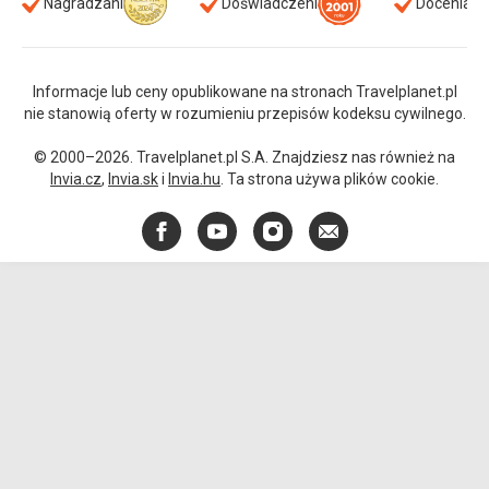
Nagradzani
Doświadczeni
Doceniani
Informacje lub ceny opublikowane na stronach Travelplanet.pl
nie stanowią oferty w rozumieniu przepisów kodeksu cywilnego.
© 2000–2026. Travelplanet.pl S.A. Znajdziesz nas również na
Invia.cz
,
Invia.sk
i
Invia.hu
. Ta strona używa plików cookie.
Facebook
YouTube
Instagram
E-
mail