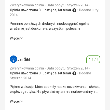
Zweryfikowana opinia
Data pobytu: Styczeń 2014
Opinia utworzona 3 lub więcej lat temu
Dodana Luty
2014
Pomimo poniższych drobnych niedociągnięć ogólne
wrażenie jest doskonałe, wszystkim polecam.
Pomimo poniższych drobnych niedociągnięć ogólne
Więcej
wrażenie jest doskonałe, wszystkim polecam.
Wyżywienie
5,0
/ 5
4,1
Jan Šíbl
/ 5
Ocena
Zakwaterowanie
5,0
/ 5
Zweryfikowana opinia
Data pobytu: Styczeń 2014
Okolica
3,0
/ 5
Opinia utworzona 3 lub więcej lat temu
Dodana
Styczeń 2014
Usługi
4,0
/ 5
Piękne wakacje, które spełniły nasze oczekiwania - słońce,
ciepło, egzotyka. Nie pływaliśmy ani nie nurkowaliśmy z
Cena
5,0
/ 5
rurką, dlatego nie byliśmy zachwyceni wakacjami. Wysoki
profesjonalizm delegatów. Doskonała baza wypadowa na
Piękne wakacje, które spełniły nasze oczekiwania - słońce,
Więcej
safari, Karaiby itp.
ciepło, egzotyka. Nie pływaliśmy ani nie nurkowaliśmy z
Plaża