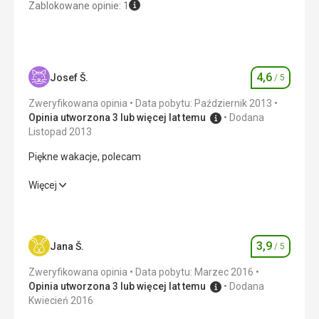
Zablokowane opinie: 1
4,6
Josef Š.
/ 5
Ocena
Zweryfikowana opinia
Data pobytu: Październik 2013
Opinia utworzona 3 lub więcej lat temu
Dodana
Listopad 2013
Piękne wakacje, polecam
Piękne wakacje, polecam
Więcej
Wyżywienie
4,0
/ 5
Zakwaterowanie
5,0
/ 5
3,9
Jana Š.
/ 5
Ocena
Okolica
4,0
/ 5
Zweryfikowana opinia
Data pobytu: Marzec 2016
Opinia utworzona 3 lub więcej lat temu
Dodana
Usługi
5,0
/ 5
Kwiecień 2016