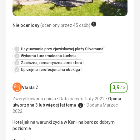
Nie oceniony
(oceniony przez 45 osób)
Usytuowanie przy zjawiskowej plaży Silversand
Wyborna i urozmaicona kuchnia
Zaciszna, romantyczna atmosfera
Uprzejma i profesjonalna obsługa
3,9
Vlasta Z.
/ 5
Ocena
Zweryfikowana opinia
Data pobytu: Luty 2022
Opinia
utworzona 3 lub więcej lat temu
Dodana Marzec
2022
Hotel jak na warunki życia w Kenii na bardzo dobrym
poziomie.