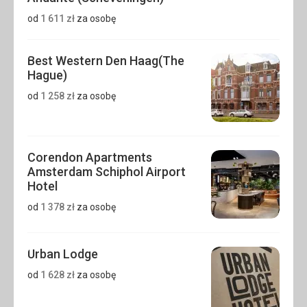
od
1 611
zł
za osobę
Best Western Den Haag(The
Hague)
od
1 258
zł
za osobę
Corendon Apartments
Amsterdam Schiphol Airport
Hotel
od
1 378
zł
za osobę
Urban Lodge
od
1 628
zł
za osobę