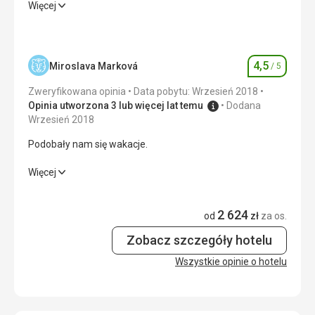
Wielka satysfakcja..niesamowity hotel, najlepsze jedzenie
Więcej
i piękny krajobraz
Wyżywienie
5,0
/ 5
4,5
Miroslava Marková
/ 5
Ocena
Zakwaterowanie
5,0
/ 5
Zweryfikowana opinia
Data pobytu: Wrzesień 2018
Okolica
5,0
/ 5
Opinia utworzona 3 lub więcej lat temu
Dodana
Wrzesień 2018
Usługi
5,0
/ 5
Podobały nam się wakacje.
Cena
5,0
/ 5
Podobały nam się wakacje.
Więcej
Wyżywienie
5,0
/ 5
2 624
od
zł
za os.
Zakwaterowanie
5,0
/ 5
Zobacz szczegóły hotelu
Okolica
3,0
/ 5
Wszystkie opinie o hotelu
Usługi
5,0
/ 5
Cena
4,0
/ 5