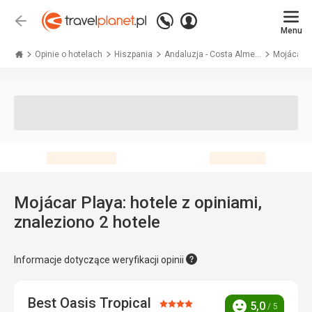
Zadzwoń
Zaloguj
Wstecz
+48 71 771 76 55
Menu
się
Travelplanet.pl
Opinie o hotelach
Hiszpania
Andaluzja - Costa Alme...
Mojácar P
Mojácar Playa: hotele z opiniami,
znaleziono 2 hotele
Informacje dotyczące weryfikacji opinii
Best Oasis Tropical
Ocena:
5,0
/ 5