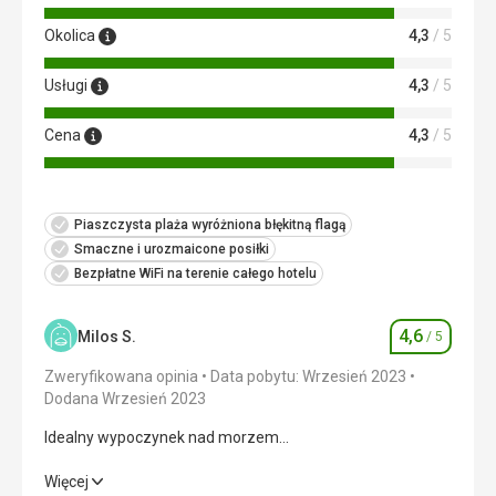
Okolica
4,3
/ 5
Usługi
4,3
/ 5
Cena
4,3
/ 5
Piaszczysta plaża wyróżniona błękitną flagą
Smaczne i urozmaicone posiłki
Bezpłatne WiFi na terenie całego hotelu
4,6
Milos S.
/ 5
Ocena
Zweryfikowana opinia
Data pobytu: Wrzesień 2023
Dodana Wrzesień 2023
Idealny wypoczynek nad morzem...
Idealny wypoczynek nad morzem...
Więcej