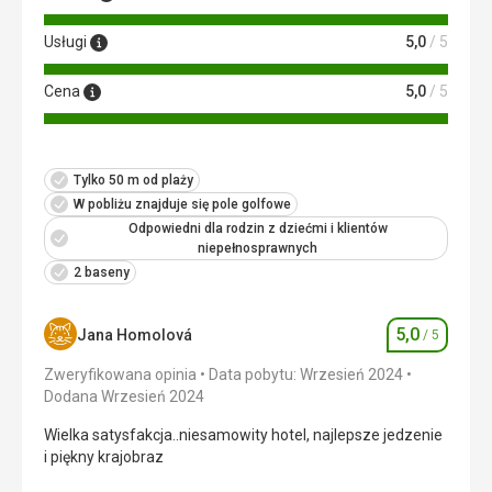
Usługi
5,0
/ 5
Cena
5,0
/ 5
Tylko 50 m od plaży
W pobliżu znajduje się pole golfowe
Odpowiedni dla rodzin z dziećmi i klientów
niepełnosprawnych
2 baseny
5,0
Jana Homolová
/ 5
Ocena
Zweryfikowana opinia
Data pobytu: Wrzesień 2024
Dodana Wrzesień 2024
Wielka satysfakcja..niesamowity hotel, najlepsze jedzenie
i piękny krajobraz