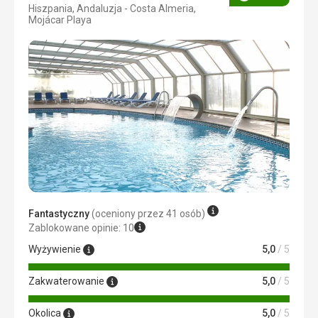
Ocena
Hiszpania, Andaluzja - Costa Almeria,
4/5
Mojácar Playa
Fantastyczny
(oceniony przez 41 osób)
Zablokowane opinie: 10
Wyżywienie
5,0
/ 5
Zakwaterowanie
5,0
/ 5
Okolica
5,0
/ 5