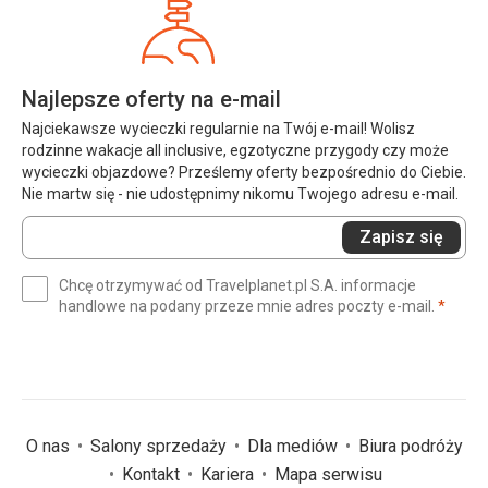
Najlepsze oferty na e-mail
Najciekawsze wycieczki regularnie na Twój e-mail! Wolisz
rodzinne wakacje all inclusive, egzotyczne przygody czy może
wycieczki objazdowe? Prześlemy oferty bezpośrednio do Ciebie.
Nie martw się - nie udostępnimy nikomu Twojego adresu e-mail.
Wprowadź
Zapisz się
swój
e-
Chcę otrzymywać od Travelplanet.pl S.A. informacje
mail
(wym
handlowe na podany przeze mnie adres poczty e-mail.
*
(wymagane)
*
O nas
Salony sprzedaży
Dla mediów
Biura podróży
Kontakt
Kariera
Mapa serwisu