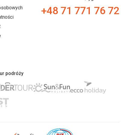
+48 71 771 76 72
 osobowych
tności
R
e
iur podróży