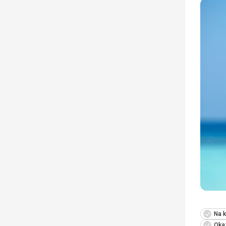
Na k
Okaz