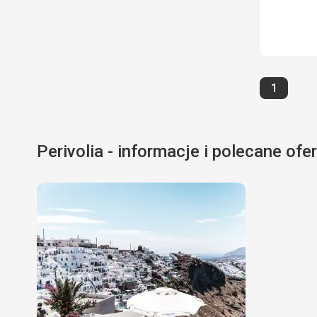
Strona
1
Perivolia - informacje i polecane ofe