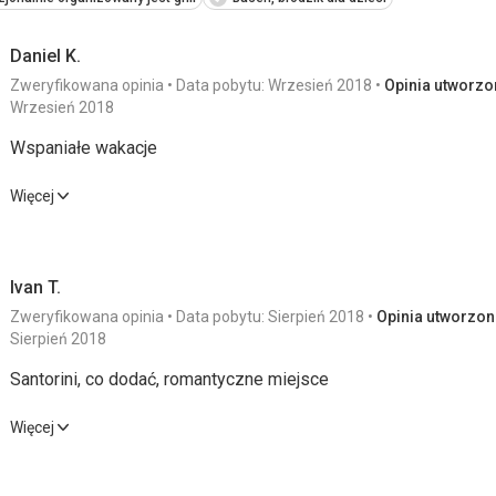
Daniel K.
Zweryfikowana opinia
Data pobytu: Wrzesień 2018
Opinia utworzon
Wrzesień 2018
Wspaniałe wakacje
Wspaniałe wakacje
Więcej
Wyżywienie
4,0
/ 5
Usługi
Ivan T.
Zakwaterowanie
4,0
/ 5
Cena
Zweryfikowana opinia
Data pobytu: Sierpień 2018
Opinia utworzona
Okolica
5,0
/ 5
Sierpień 2018
Santorini, co dodać, romantyczne miejsce
Plaża
Santorini, co dodać, romantyczne miejsce
Szeroka plaża z wieloma leżakami oraz miejscem dla osób, któ
Więcej
Większość leżaków płatna około 10-20 EUR za zestaw 2 leżak
Wyżywienie
4,0
/ 5
Usługi
łóżka z baldachimem bezpośrednio na plaży. My chodziliśmy do r