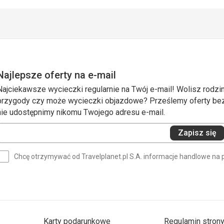
Najlepsze oferty na e-mail
Najciekawsze wycieczki regularnie na Twój e-mail! Wolisz rodzin
przygody czy może wycieczki objazdowe? Prześlemy oferty bezp
nie udostępnimy nikomu Twojego adresu e-mail.
Wprowadź
Zapisz się
swój
e-
Chcę otrzymywać od Travelplanet.pl S.A. informacje handlowe na 
mail
(wymagane)
Karty podarunkowe
Regulamin stron