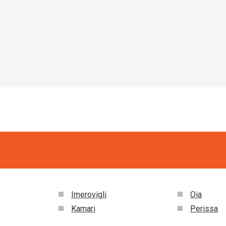
Imerovigli
Oia
Kamari
Perissa