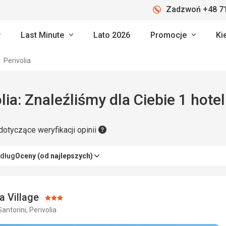
Zadzwoń +48 71
Last Minute
Lato 2026
Promocje
Ki
Perivolia
lia: Znaleźliśmy dla Ciebie 1 hotel
dotyczące weryfikacji opinii
edług
Oceny (od najlepszych)
ia Village
Ocena:
Santorini, Perivolia
3/5