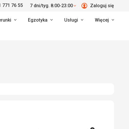
 771 76 55
7 dni/tyg. 8:00-23:00
Zaloguj się
erunki
Egzotyka
Usługi
Więcej