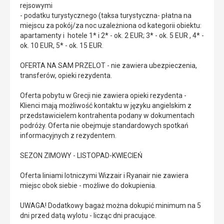
rejsowymi
- podatku turystycznego (taksa turystyczna- płatna na
miejscu za pokój/za noc uzależniona od kategorii obiektu:
apartamenty i hotele 1* i 2* - ok. 2 EUR; 3* - ok. 5 EUR , 4* -
ok. 10 EUR, 5* - ok. 15 EUR.
OFERTA NA SAM PRZELOT - nie zawiera ubezpieczenia,
transferów, opieki rezydenta.
Oferta pobytu w Grecji nie zawiera opieki rezydenta -
Klienci mają możliwość kontaktu w języku angielskim z
przedstawicielem kontrahenta podany w dokumentach
podróży. Oferta nie obejmuje standardowych spotkań
informacyjnych z rezydentem.
SEZON ZIMOWY - LISTOPAD-KWIECIEŃ
Oferta liniami lotniczymi Wizzair i Ryanair nie zawiera
miejsc obok siebie - możliwe do dokupienia.
UWAGA! Dodatkowy bagaż można dokupić minimum na 5
dni przed datą wylotu - licząc dni pracujące.