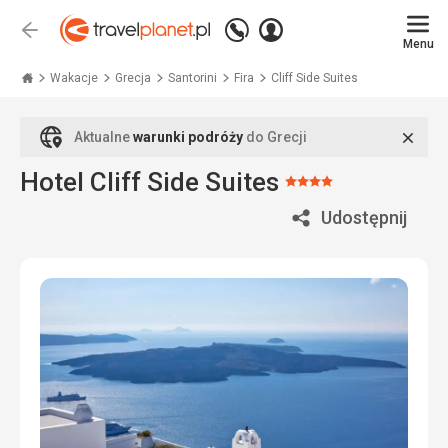
Zadzwoń
Zaloguj
Wstecz
+48
Menu
się
Travelplanet.pl
71
771
Wakacje
Grecja
Santorini
Fira
Cliff Side Suites
76
70
Zamk
Aktualne
warunki podróży
do Grecji
Hotel Cliff Side Suites
Ocena:
4/5
Udostępnij