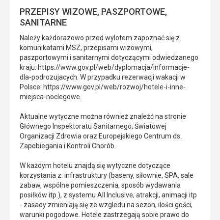
PRZEPISY WIZOWE, PASZPORTOWE,
SANITARNE
Należy każdorazowo przed wylotem zapoznać się z
komunikatami MSZ, przepisami wizowymi,
paszportowymi i sanitarnymi dotyczącymi odwiedzanego
kraju: https://www.gov.pl/web/dyplomacja/informacje-
dla-podrozujacych. W przypadku rezerwacji wakacji w
Polsce: https://www.gov.pl/web/rozwoj/hotele-i-inne-
miejsca-noclegowe.
Aktualne wytyczne można również znaleźć na stronie
Głównego Inspektoratu Sanitarnego, Światowej
Organizacji Zdrowia oraz Europejskiego Centrum ds.
Zapobiegania i Kontroli Chorób.
W każdym hotelu znajdą się wytyczne dotyczące
korzystania z: infrastruktury (baseny, siłownie, SPA, sale
zabaw, wspólne pomieszczenia, sposób wydawania
posiłków itp.), z systemu All Inclusive, atrakcji, animacji itp
- zasady zmieniają się ze wzgledu na sezon, ilości gości,
warunki pogodowe. Hotele zastrzegają sobie prawo do