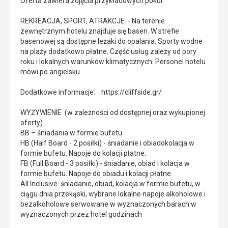
Oferta zawiera zdjęcia przykładowych pokoi.
REKREACJA, SPORT, ATRAKCJE - Na terenie
zewnętrznym hotelu znajduje się basen. W strefie
basenowej są dostępne leżaki do opalania. Sporty wodne
na plaży dodatkowo płatne. Część usług zależy od pory
roku i lokalnych warunków klimatycznych. Personel hotelu
mówi po angielsku.
Dodatkowe informacje: https://cliffside.gr/
WYŻYWIENIE (w zależności od dostępnej oraz wykupionej
oferty)
BB – śniadania w formie bufetu
HB (Half Board - 2 posiłki) - śniadanie i obiadokolacja w
formie bufetu. Napoje do kolacji płatne.
FB (Full Board - 3 posiłki) - śniadanie, obiad i kolacja w
formie bufetu. Napoje do obiadu i kolacji płatne.
All Inclusive: śniadanie, obiad, kolacja w formie bufetu, w
ciągu dnia przekąski, wybrane lokalne napoje alkoholowe i
bezalkoholowe serwowane w wyznaczonych barach w
wyznaczonych przez hotel godzinach