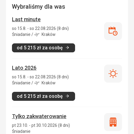
Wybraliśmy dla was
Last minute
so 15.8. - so 22.08.2026 (8 dni)
Last
Śniadanie
/
Kraków
minute
od
5 215
zł
za osobę
Lato 2026
Lato
so 15.8. - so 22.08.2026 (8 dni)
2026
Śniadanie
/
Kraków
od
5 215
zł
za osobę
Tylko zakwaterowanie
Tylko
pt 23.10. - pt 30.10.2026 (8 dni)
zakwatero
Śniadanie