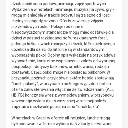
działalność aqua parków, animacji, zajęć sportowych.
Wydarzenia w hotelach -animacje, muzyka na żywo, gry -
mogą mieniać się w trakcie pobytu i są zależne od ilości
chętnych, pogody, sezonu. Oferty zawierają zdjęcia
przykładowych pokoi. Pokoje rodzinne o
niepodwyższonym standardzie mogą mieć dostawkę dla
dzieci w postaci rozkładanej sofy, rozkładanych foteli,
jednego łóżka, dwóch mniejszych łóżek, łóżka piętrowego.
Łóżekcza dla dzieci do lat 2 nie są w standardowym
wyposażeniu pokoi. Ogólny opis wskazuje na przykladowe
wyposażenie, konkretne wyposażenie zależy od wybranej
opcji pokoju -dotyczy balkonów, umeblowania, rodzaju
dostawek. Część pokoi może nie posiadać balkonów. W
przypadku późnych przylotów niektóre hotele zostawiają
"lunch pakiety", w przypadku późnego wyjazdu z hotelu
oferta zakwaterowania włącznie ze świadczeniami (ALL,
HB, FB) kończy się wraz z wymeldowaniem, w przypadku
wczesnego wylotu dzień wcześniej w recepcji należy
zapytać o możliwość pobrania rano "lunch box`u".
W hotelach w Grecji w ofercie all inclusive, lunche mogą
być podawane w formie wyboru dań z karty-serwowane.