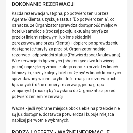
DOKONANIE REZERWACJI
Każda rezerwacja wstępna, po potwierdzeniu przez
Agenta/Klienta, uzyskuje status "Do potwierdzenia", co
oznacza, że Organizator sprawdza dostępność miejsc w
hotelu/samolocie (rodzaj pokoju, aktualną taryfę za
przelot liniami rejsowymi lub inne składniki
zarezerwowane przez Klienta) i dopiero po sprawdzeniu
dostępności/taryfy za przelot, Organizator nadaje
rezerwacji odpowiedni status (Potwierdzona/Anulowana).
W rezerwacjach łączonych (obejmujące dwa lub więcej
pokoi) najczęściej zmianie ulega cena za przelot w linach
lotniczych, każdy kolejny bilet możę być w linach lotniczych
sprzedawany w inne taryfie . Informacja o rezerwacjach
łączonych (różne numery rezerwacji, jedna grupa
znajomych) muszą być wysłana do Organizatora przed
potwierdzeniem rezerwacji.
Ważne - jeśli wybrane miejsca obok siebie na przelocie nie
są już dostępne, dostawca potwierdza i kupuje miejsca
nabliżej pierwotnie wybranych.
RODZAJ OFERTY - WAŻNE INFORMACJE