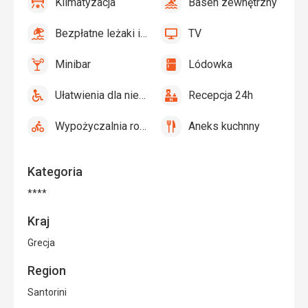
Klimatyzacja
Basen zewnętrzny
tak
Klimatyzacja
tak
Basen
zewnętrzny
Bezpłatne leżaki i parasole przy basenie
TV
tak
Bezpłatne
tak
TV
leżaki
Minibar
Lódowka
i
tak
Minibar,
tak
Lódowka
parasole
Bar
Ułatwienia dla niepełnosprawnych
Recepcja 24h
przy
tak
Ułatwienia
tak
Recepcja
basenie
dla
24h
Wypożyczalnia rowerów
Aneks kuchnny
niepełnosprawnych
tak
Wypożyczalnia
tak
Aneks
rowerów
kuchnny
Kategoria
****
Kraj
Grecja
Region
Santorini