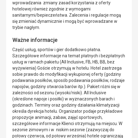
wprowadzania zmiany zasad korzystania z oferty
hotelowej również zgodnie z wymogami
sanitarnymi/bepieczeństwa. Zalecenia i regulacje mogą
się zmieniać dynamicznie i mogą być wprowadzane w
trybie nagłym.
Ważne informacje
Część usług, sportów i gier dodatkowo płatna.
Szczegółowe informacje na temat płatnych i bezpłatnych
usług w ramach pakietu (All Inclusive, FB, HB, BB, bez
wyżywienia) Goście otrzymują w hotelu. Hotel zastrzega
sobie prawdo do modyfikacji wykupionej oferty (godziny
podawania posiłków, sposób podawania posiłków, rodzaje
napojów, godziny otwarcia barów itp.). Pakiet różni się w
zależności od sezonu (wysoki/niski). All Inclusive
(określone napoje i posiłki) w wyznaczonych barach i
godzinach. Terminy oraz godziny działania klimatyzacji
określa dyrekcja hotelu. Organizator podaje przykładowe
propozycje animacji, zabaw, zajęć sportowych,
szczegółowe informacje Klienci otrzymują na miejscu. W
sezonie zimowym i w niskim sezonie (zazwyczaj do
połowy czerwca, od połowy września) hotele ograniczają