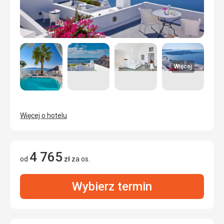
Więcej
Więcej o hotelu
4 765
od
zł
za os.
Wybierz termin