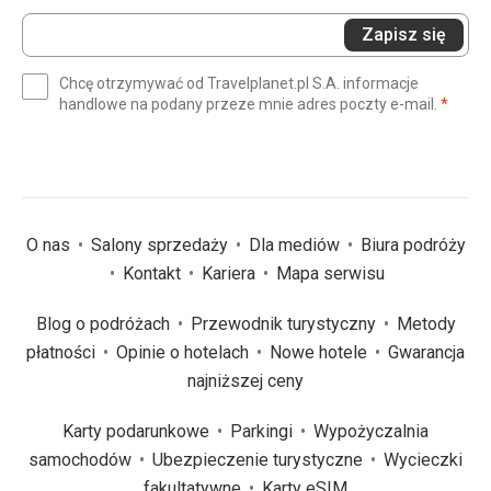
Wprowadź
Zapisz się
swój
e-
Chcę otrzymywać od Travelplanet.pl S.A. informacje
mail
(wym
handlowe na podany przeze mnie adres poczty e-mail.
*
(wymagane)
*
O nas
Salony sprzedaży
Dla mediów
Biura podróży
Kontakt
Kariera
Mapa serwisu
Blog o podróżach
Przewodnik turystyczny
Metody
płatności
Opinie o hotelach
Nowe hotele
Gwarancja
najniższej ceny
Karty podarunkowe
Parkingi
Wypożyczalnia
samochodów
Ubezpieczenie turystyczne
Wycieczki
fakultatywne
Karty eSIM