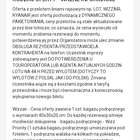
Oferta z przelotem liniami rejsowymi np. LOT, WIZZAIR,
RYANAIR jest ofertą pochodzącą z DYNAMICZNEGO
PAKIETOWANIA, ceny przelotów są stale aktualizowane
przez linie lotnicze, co oznacza, że cena wycieczki od
momentu zrobienia rezerwacji do momentu
potwierdzenia jej przez Organizatora może ulec zmianie.
OBSŁUGA REZYDENTA/PRZEDSTAWICIELA
KONTRAHENTA na telefon. Uczestnik imprezy
zobowiązany jest DO POTWIERDZENIA U
TOUROPERATORA LUB AGENTA AKTUALNYCH GODZIN
LOTU NA 48 H PRZED WYLOTEM (DOTYCZY TO
WYLOTÓW Z POLSKI, JAK I DO POLSKI). Zmiana
Uczestnika wiąże się z kosztami zgodnie z taryfą
przewoźnika i może być równoznaczna z koniecznością
wykupienia nowego biletu
Wizzair - Cena oferty zawiera 1 szt. bagażu podręcznego
o wymiarach 40x30x20 cm. Do każdej rezerwacji istnieje
możliwość dokupienia: - bagażu podręcznego - Wizz
Priority (1 sztuka bagażu podręcznego umieszczana pod
fotelem, 1 podręczna walizka na kółkach na pokładzie,