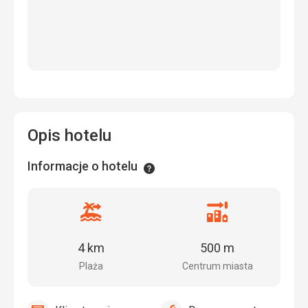
Opis hotelu
Informacje o hotelu
Informacje
Odległość
Odległość
od
od
plaży
centrum
4 km
500 m
miasta
Plaża
Centrum miasta