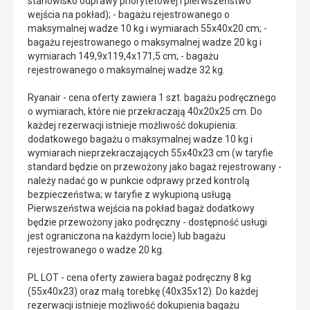
stanowisko odprawy priorytetowej i pierwszeństwo
wejścia na pokład); - bagażu rejestrowanego o
maksymalnej wadze 10 kg i wymiarach 55x40x20 cm; -
bagażu rejestrowanego o maksymalnej wadze 20 kg i
wymiarach 149,9x119,4x171,5 cm; - bagażu
rejestrowanego o maksymalnej wadze 32 kg.
Ryanair - cena oferty zawiera 1 szt. bagażu podręcznego
o wymiarach, które nie przekraczają 40x20x25 cm. Do
każdej rezerwacji istnieje możliwość dokupienia:
dodatkowego bagażu o maksymalnej wadze 10 kg i
wymiarach nieprzekraczających 55x40x23 cm (w taryfie
standard będzie on przewożony jako bagaż rejestrowany -
należy nadać go w punkcie odprawy przed kontrolą
bezpieczeństwa; w taryfie z wykupioną usługą
Pierwszeństwa wejścia na pokład bagaż dodatkowy
będzie przewożony jako podręczny - dostępność usługi
jest ograniczona na każdym locie) lub bagażu
rejestrowanego o wadze 20 kg.
PL LOT - cena oferty zawiera bagaż podręczny 8 kg
(55x40x23) oraz małą torebkę (40x35x12). Do każdej
rezerwacji istnieje możliwość dokupienia bagażu