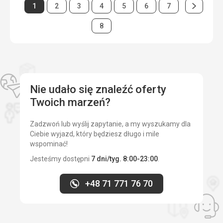
Wyżywienie
Następna
Strona
Strona
Strona
Strona
Strona
Strona
Strona
Okolica
1
2
3
4
5
6
7
5,0
/ 5
Rewelacja
Strona
Strona
Usługi
8
5,0
/ 5
Zakwaterowanie
Wygodne pokoje, czysto
Cena
5,0
/ 5
Usługi
Na wysokim poziomie
Plaża
Wszystko było w porządku. Fajnie, że zestaw dwóch
Nie udało się znaleźć oferty
leżaków i parasola był darmowy.
Twoich marzeń?
Wyżywienie
Wielka satysfakcja.
Zadzwoń lub wyślij zapytanie, a my wyszukamy dla
Ciebie wyjazd, który będziesz długo i mile
Zakwaterowanie
wspominać!
Zadowolenie,
Jesteśmy dostępni
7 dni/tyg. 8:00-23:00
.
Usługi
Zadowolenie
+48 71 771 76 70
Ta recenzja została automatycznie przetłumaczona za
pomocą Google Translate