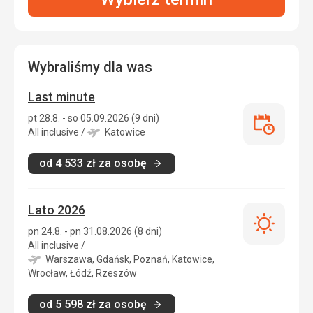
Wybraliśmy dla was
Last minute
pt 28.8. - so 05.09.2026 (9 dni)
Last
All inclusive
/
Katowice
minute
od
4 533
zł
za osobę
Lato 2026
Lato
pn 24.8. - pn 31.08.2026 (8 dni)
2026
All inclusive
/
Warszawa, Gdańsk, Poznań, Katowice,
Wrocław, Łódź, Rzeszów
od
5 598
zł
za osobę