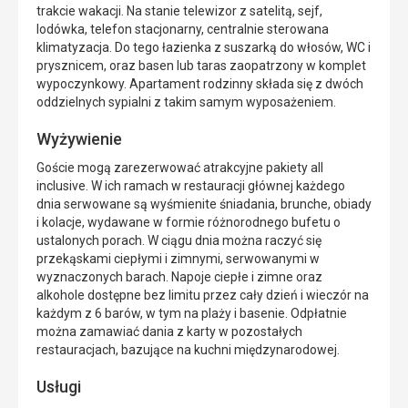
trakcie wakacji. Na stanie telewizor z satelitą, sejf,
lodówka, telefon stacjonarny, centralnie sterowana
klimatyzacja. Do tego łazienka z suszarką do włosów, WC i
prysznicem, oraz basen lub taras zaopatrzony w komplet
wypoczynkowy. Apartament rodzinny składa się z dwóch
oddzielnych sypialni z takim samym wyposażeniem.
Wyżywienie
Goście mogą zarezerwować atrakcyjne pakiety all
inclusive. W ich ramach w restauracji głównej każdego
dnia serwowane są wyśmienite śniadania, brunche, obiady
i kolacje, wydawane w formie różnorodnego bufetu o
ustalonych porach. W ciągu dnia można raczyć się
przekąskami ciepłymi i zimnymi, serwowanymi w
wyznaczonych barach. Napoje ciepłe i zimne oraz
alkohole dostępne bez limitu przez cały dzień i wieczór na
każdym z 6 barów, w tym na plaży i basenie. Odpłatnie
można zamawiać dania z karty w pozostałych
restauracjach, bazujące na kuchni międzynarodowej.
Usługi