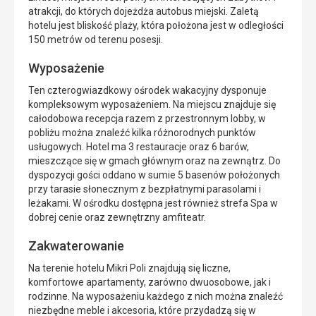
atrakcji, do których dojeżdża autobus miejski. Zaletą
hotelu jest bliskość plaży, która położona jest w odległości
150 metrów od terenu posesji.
Wyposażenie
Ten czterogwiazdkowy ośrodek wakacyjny dysponuje
kompleksowym wyposażeniem. Na miejscu znajduje się
całodobowa recepcja razem z przestronnym lobby, w
pobliżu można znaleźć kilka różnorodnych punktów
usługowych. Hotel ma 3 restauracje oraz 6 barów,
mieszczące się w gmach głównym oraz na zewnątrz. Do
dyspozycji gości oddano w sumie 5 basenów położonych
przy tarasie słonecznym z bezpłatnymi parasolami i
leżakami. W ośrodku dostępna jest również strefa Spa w
dobrej cenie oraz zewnętrzny amfiteatr.
Zakwaterowanie
Na terenie hotelu Mikri Poli znajdują się liczne,
komfortowe apartamenty, zarówno dwuosobowe, jak i
rodzinne. Na wyposażeniu każdego z nich można znaleźć
niezbędne meble i akcesoria, które przydadzą się w