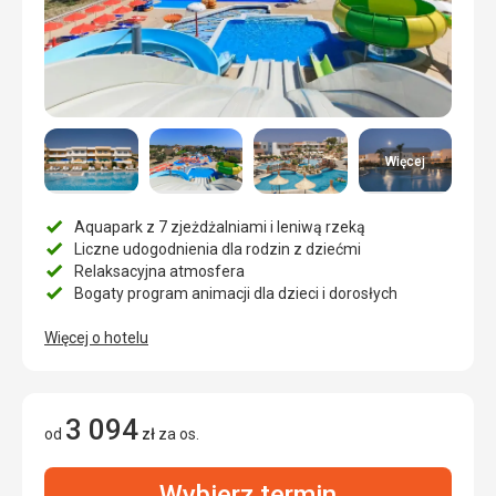
Więcej
Aquapark z 7 zjeżdżalniami i leniwą rzeką
Liczne udogodnienia dla rodzin z dziećmi
Relaksacyjna atmosfera
Bogaty program animacji dla dzieci i dorosłych
Więcej o hotelu
3 094
od
zł
za os.
Wybierz termin