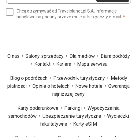
swój
e-
Chcę otrzymywać od Travelplanet.pl S.A. informacje
mail
(wym
handlowe na podany przeze mnie adres poczty e-mail.
*
(wymagane)
*
O nas
Salony sprzedaży
Dla mediów
Biura podróży
Kontakt
Kariera
Mapa serwisu
Blog o podróżach
Przewodnik turystyczny
Metody
płatności
Opinie o hotelach
Nowe hotele
Gwarancja
najniższej ceny
Karty podarunkowe
Parkingi
Wypożyczalnia
samochodów
Ubezpieczenie turystyczne
Wycieczki
fakultatywne
Karty eSIM