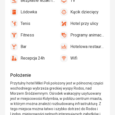
Bezpłatne leżaki i parasole przy basenie
TV
tak
Bezpłatne
tak
TV
leżaki
Lódowka
Kącik dziecięcy
i
tak
Lódowka
tak
Kącik
parasole
dziecięcy,
Tenis
Hotel przy ulicy
przy
Plac
tak
Tenis,
tak
Hotel
basenie
zabaw,
Siatkówka
przy
Fitness
Programy animacyjne
Basen
ulicy
tak
Fitness
tak
Programy
dla
animacyjne
dzieci
Bar
Hotelowa restauracja
tak
Bar
tak
Hotelowa
restauracja
Recepcja 24h
Wifi
tak
Recepcja
tak
Wifi
24h
Położenie
Przytulny hotel Mikri Poli położony jest w północnej części
wschodniego wybrzeża greckiej wyspy Rodos, nad
Morzem Śródziemnym. Ośrodek wakacyjny usytuowany
jest w miejscowości Kolymbia, w pobliżu centrum miasta,
w którym można znaleźć rozbudowaną infrastrukturę. Z
tego miejsca można łatwo i szybko dotrzeć do Rodos i
Lindos, miejscowości pełnych interesujących zabytków i