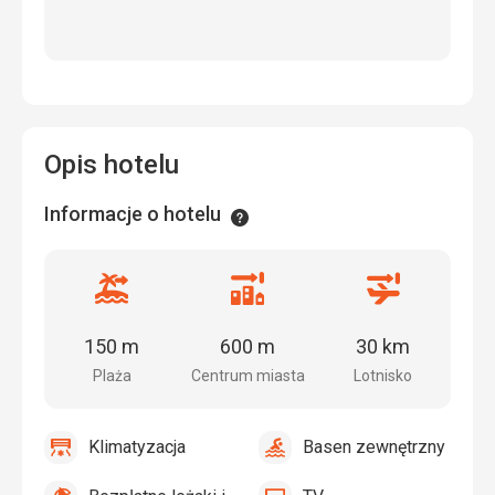
Opis hotelu
Informacje o hotelu
Informacje
Odległość
Odległość
Odległość
od
od
od
plaży
centrum
lotniska
150 m
600 m
30 km
miasta
Plaża
Centrum miasta
Lotnisko
Klimatyzacja
Basen zewnętrzny
tak
Klimatyzacja
tak
Basen
zewnętrzny