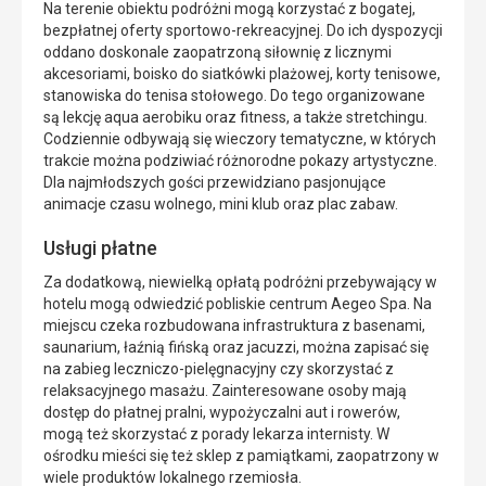
Na terenie obiektu podróżni mogą korzystać z bogatej,
bezpłatnej oferty sportowo-rekreacyjnej. Do ich dyspozycji
oddano doskonale zaopatrzoną siłownię z licznymi
akcesoriami, boisko do siatkówki plażowej, korty tenisowe,
stanowiska do tenisa stołowego. Do tego organizowane
są lekcję aqua aerobiku oraz fitness, a także stretchingu.
Codziennie odbywają się wieczory tematyczne, w których
trakcie można podziwiać różnorodne pokazy artystyczne.
Dla najmłodszych gości przewidziano pasjonujące
animacje czasu wolnego, mini klub oraz plac zabaw.
Usługi płatne
Za dodatkową, niewielką opłatą podróżni przebywający w
hotelu mogą odwiedzić pobliskie centrum Aegeo Spa. Na
miejscu czeka rozbudowana infrastruktura z basenami,
saunarium, łaźnią fińską oraz jacuzzi, można zapisać się
na zabieg leczniczo-pielęgnacyjny czy skorzystać z
relaksacyjnego masażu. Zainteresowane osoby mają
dostęp do płatnej pralni, wypożyczalni aut i rowerów,
mogą też skorzystać z porady lekarza internisty. W
ośrodku mieści się też sklep z pamiątkami, zaopatrzony w
wiele produktów lokalnego rzemiosła.