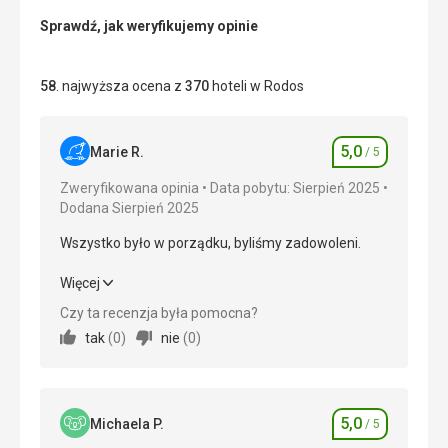
Sprawdź, jak weryfikujemy opinie
58
. najwyższa ocena z
370
hoteli w Rodos
5,0
Marie R.
/ 5
Ocena
Zweryfikowana opinia
Data pobytu: Sierpień 2025
Dodana Sierpień 2025
Wszystko było w porządku, byliśmy zadowoleni.
Wszystko było w porządku, byliśmy zadowoleni.
Więcej
Czy ta recenzja była pomocna?
Wyżywienie
5,0
/ 5
tak
(
0
)
nie
(
0
)
Zakwaterowanie
5,0
/ 5
Okolica
5,0
/ 5
5,0
Michaela P.
/ 5
Ocena
Usługi
5,0
/ 5