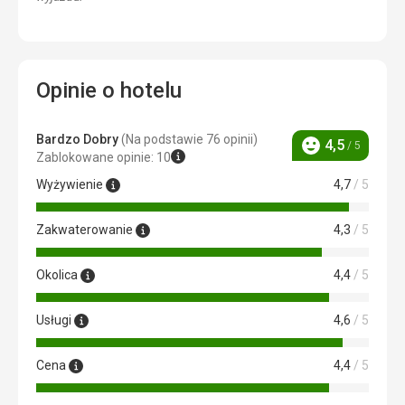
Opinie o hotelu
Bardzo Dobry
(Na podstawie 76 opinii)
4,5
/ 5
Ocena
Zablokowane opinie: 10
Wyżywienie
4,7
/ 5
Zakwaterowanie
4,3
/ 5
Okolica
4,4
/ 5
Usługi
4,6
/ 5
Cena
4,4
/ 5