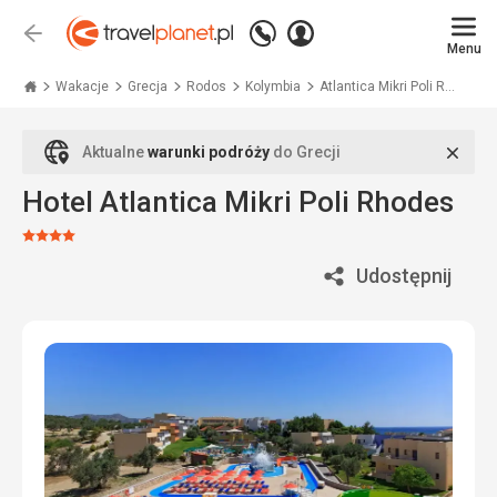
Zadzwoń
Zaloguj
Wstecz
+48
Menu
się
Travelplanet.pl
71
771
Wakacje
Grecja
Rodos
Kolymbia
Atlantica Mikri Poli R...
76
70
Zamk
Aktualne
warunki podróży
do Grecji
Hotel Atlantica Mikri Poli Rhodes
Ocena:
4/5
Udostępnij