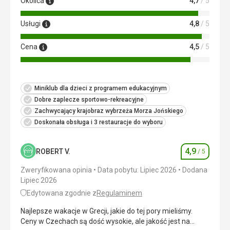
Okolica
4,7
/ 5
Usługi
4,8
/ 5
Cena
4,5
/ 5
Miniklub dla dzieci z programem edukacyjnym
Dobre zaplecze sportowo-rekreacyjne
Zachwycający krajobraz wybrzeża Morza Jońskiego
Doskonała obsługa i 3 restauracje do wyboru
4,9
ROBERT V.
/ 5
Ocena
Zweryfikowana opinia
Data pobytu: Lipiec 2026
Dodana
Lipiec 2026
Edytowana zgodnie z
Regulaminem
Najlepsze wakacje w Grecji, jakie do tej pory mieliśmy.
Ceny w Czechach są dość wysokie, ale jakość jest na