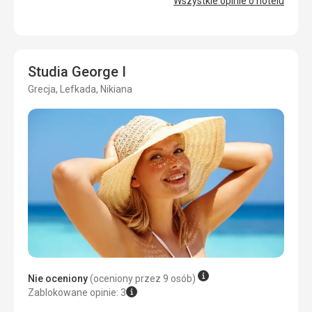
Zakwaterowanie
Wszystkie opinie o hotelu
3,0
/ 5
Usługi
niefunkcjonalne Wi-Fi
Okolica
4,0
/ 5
Ta recenzja została automatycznie przetłumaczona za
Usługi
4,0
/ 5
pomocą Google Translate
Studia George I
Cena
5,0
/ 5
Grecja, Lefkada, Nikiana
Plaża
Plaża była blisko, czysta, woda przejrzysta. Jedyną
rzeczą, która mi przeszkadzała, była bardzo ruchliwa
droga w pobliżu plaży.
Wyżywienie
Bez wyżywienia, gotowaliśmy sobie.
Zakwaterowanie
Zakwaterowanie piękne, czyste.
Usługi
Umowa przebiegła bez problemów, Esmeralda była
Nie oceniony
(oceniony przez 9 osób)
bardzo pomocna.
Zablokowane opinie: 3
Ta recenzja została automatycznie przetłumaczona za