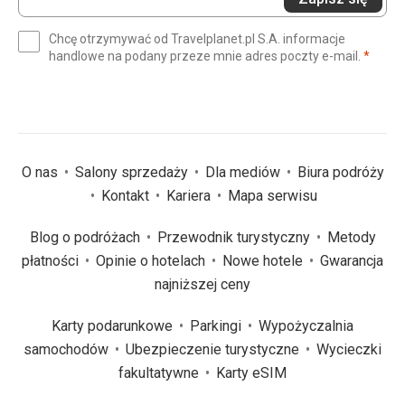
swój
e-
Chcę otrzymywać od Travelplanet.pl S.A. informacje
mail
(wym
handlowe na podany przeze mnie adres poczty e-mail.
*
(wymagane)
*
O nas
Salony sprzedaży
Dla mediów
Biura podróży
Kontakt
Kariera
Mapa serwisu
Blog o podróżach
Przewodnik turystyczny
Metody
płatności
Opinie o hotelach
Nowe hotele
Gwarancja
najniższej ceny
Karty podarunkowe
Parkingi
Wypożyczalnia
samochodów
Ubezpieczenie turystyczne
Wycieczki
fakultatywne
Karty eSIM