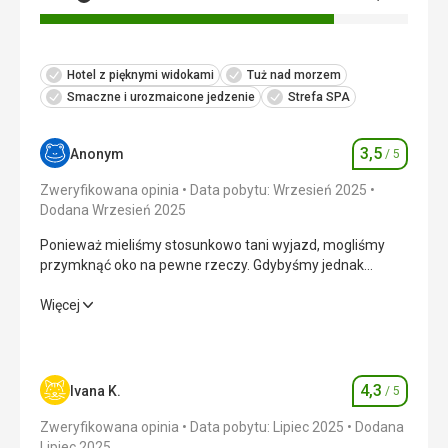
Hotel z pięknymi widokami
Tuż nad morzem
Smaczne i urozmaicone jedzenie
Strefa SPA
3,5
Anonym
/ 5
Ocena
Zweryfikowana opinia
Data pobytu: Wrzesień 2025
Dodana Wrzesień 2025
Ponieważ mieliśmy stosunkowo tani wyjazd, mogliśmy
przymknąć oko na pewne rzeczy. Gdybyśmy jednak
wybrali pełną cenę, prawdopodobnie bylibyśmy
rozczarowani. Najgorszym aspektem było zdecydowanie
Ponieważ mieliśmy stosunkowo tani wyjazd, mogliśmy
Więcej
jedzenie. Poza tym hotel był ogólnie dobry. Dostęp do
przymknąć oko na pewne rzeczy. Gdybyśmy jednak
morza, pokoje, recepcja, serwis z ręcznikami – wszystko
wybrali pełną cenę, prawdopodobnie bylibyśmy
było w porządku.
rozczarowani. Najgorszym aspektem było zdecydowanie
jedzenie. Poza tym hotel był ogólnie dobry. Dostęp do
4,3
Ivana K.
/ 5
Ocena
morza, pokoje, recepcja, serwis z ręcznikami – wszystko
było w porządku.
Zweryfikowana opinia
Data pobytu: Lipiec 2025
Dodana
Lipiec 2025