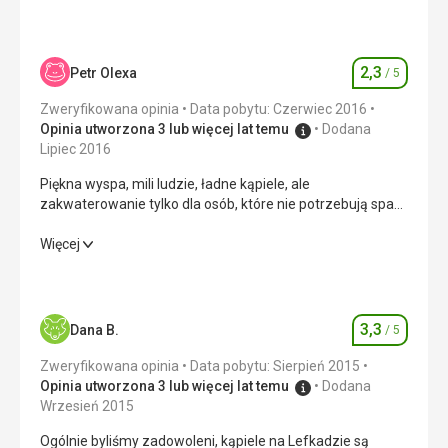
pomocą Google Translate
2,3
Petr Olexa
/ 5
Ocena
Zweryfikowana opinia
Data pobytu: Czerwiec 2016
Opinia utworzona 3 lub więcej lat temu
Dodana
Lipiec 2016
Piękna wyspa, mili ludzie, ładne kąpiele, ale
zakwaterowanie tylko dla osób, które nie potrzebują spać i
odpoczywać na wakacjach. Polecam miłośnikom piłki
nożnej.
Piękna wyspa, mili ludzie, ładne kąpiele, ale
Więcej
zakwaterowanie tylko dla osób, które nie potrzebują spać i
odpoczywać na wakacjach. Polecam miłośnikom piłki
nożnej.
3,3
Dana B.
/ 5
Ocena
Zakwaterowanie
3,0
/ 5
Zweryfikowana opinia
Data pobytu: Sierpień 2015
Okolica
1,0
/ 5
Opinia utworzona 3 lub więcej lat temu
Dodana
Wrzesień 2015
Usługi
3,0
/ 5
Ogólnie byliśmy zadowoleni, kąpiele na Lefkadzie są