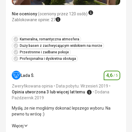
Nie oceniony
(oceniony przez 120 osób)
Zablokowane opinie: 27
Kameralna, romantyczna atmosfera
Duży basen z zachwycającym widokiem na morze
Przestronne i zadbane pokoje
Profesjonalna i dyskretna obsługa
4,6
Lada Š.
/ 5
Ocena
Zweryfikowana opinia
Data pobytu: Wrzesień 2019
Opinia utworzona 3 lub więcej lat temu
Dodana
Październik 2019
Myślę, że nie mogliśmy dokonać lepszego wyboru. Na
pewno tu wrócę :)
Myślę, że nie mogliśmy dokonać lepszego wyboru. Na
Więcej
pewno tu wrócę :)