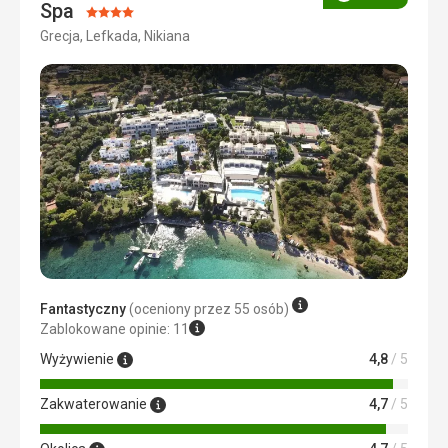
Ocena
Spa
Ocena:
Grecja, Lefkada, Nikiana
4/5
Fantastyczny
(oceniony przez 55 osób)
Zablokowane opinie: 11
Wyżywienie
4,8
/ 5
Zakwaterowanie
4,7
/ 5