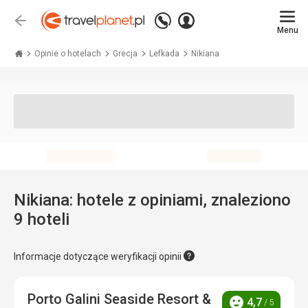
Zadzwoń
Zaloguj
Wstecz
+48 71 771 76 55
Menu
się
Travelplanet.pl
Opinie o hotelach
Grecja
Lefkada
Nikiana
Nikiana: hotele z opiniami, znaleziono
9 hoteli
Informacje dotyczące weryfikacji opinii
Porto Galini Seaside Resort &
4,7
/ 5