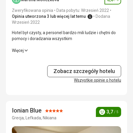
Ocena
Zakwaterowanie
4,0
/ 5
Zweryfikowana opinia
Data pobytu: Wrzesień 2022
Okolica
5,0
/ 5
Opinia utworzona 3 lub więcej lat temu
Dodana
Wrzesień 2022
Usługi
3,0
/ 5
Hotel był czysty, a personel bardzo mili ludzie i chętni do
pomocy i doradzania wszystkim
Cena
3,0
/ 5
Hotel był czysty, a personel bardzo mili ludzie i chętni do
Więcej
pomocy i doradzania wszystkim
Wyżywienie
Śniadania mogłyby być bardziej urozmaicone, nie powinny
Wyżywienie
5,0
/ 5
być codziennie takie same!
Zobacz szczegóły hotelu
Ta recenzja została automatycznie przetłumaczona za
Zakwaterowanie
Wszystkie opinie o hotelu
5,0
/ 5
pomocą Google Translate
Okolica
5,0
/ 5
Usługi
5,0
/ 5
Ionian Blue
Ocena:
3,7
/ 5
Ocena
Cena
5,0
/ 5
Grecja, Lefkada, Nikiana
5/5