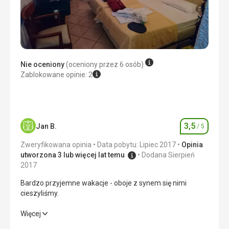
Nie oceniony
(oceniony przez 6 osób)
Zablokowane opinie: 2
3,5
Jan B.
/ 5
Ocena
Zweryfikowana opinia
Data pobytu: Lipiec 2017
Opinia
utworzona 3 lub więcej lat temu
Dodana Sierpień
2017
Bardzo przyjemne wakacje - oboje z synem się nimi
cieszyliśmy.
Bardzo przyjemne wakacje - oboje z synem się nimi
Więcej
cieszyliśmy.