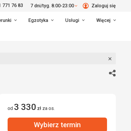
 771 76 83
7 dni/tyg. 8:00-23:00
Zaloguj się
erunki
Egzotyka
Usługi
Więcej
Zamknij
Udostępn
3 330
od
zł
za os.
Wybierz termin