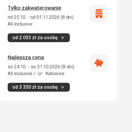
Tylko zakwaterowanie
Tylko
nd 25.10. - nd 01.11.2026 (8 dni)
zakwaterowani
All inclusive
od
2 033
zł
za osobę
Najlepsza cena
Najlepsza
so 24.10. - so 31.10.2026 (8 dni)
cena
All inclusive
/
Katowice
od
3 330
zł
za osobę