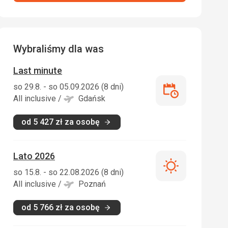
Wybraliśmy dla was
Last minute
so 29.8. - so 05.09.2026 (8 dni)
Last
All inclusive
/
Gdańsk
minute
od
5 427
zł
za osobę
Lato 2026
Lato
so 15.8. - so 22.08.2026 (8 dni)
2026
All inclusive
/
Poznań
od
5 766
zł
za osobę