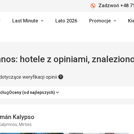
Zadzwoń +48 71
Last Minute
Lato 2026
Promocje
Ki
Kalymnos: hotele z opiniami, znalezi
dotyczące weryfikacji opinii
edług
Oceny (od najlepszych)
tmán Kalypso
Kalymnos, Mirties