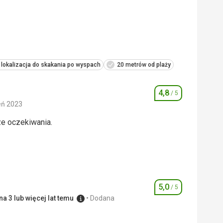
 lokalizacja do skakania po wyspach
20 metrów od plaży
4,8
/ 5
Ocena
eń 2023
ze oczekiwania.
ze oczekiwania.
4,0
/ 5
4,0
/ 5
5,0
/ 5
Ocena
a 3 lub więcej lat temu
Dodana