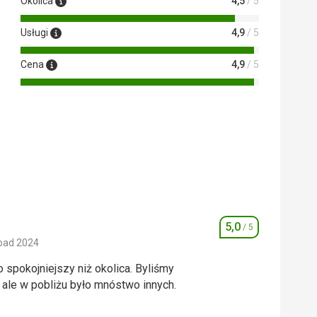
Okolica
4,5
/ 5
 Google Translate
Usługi
4,9
/ 5
Cena
4,9
/ 5
5,0
/ 5
Ocena
pad 2024
 spokojniejszy niż okolica. Byliśmy
, ale w pobliżu było mnóstwo innych.
 spokojniejszy niż okolica. Byliśmy