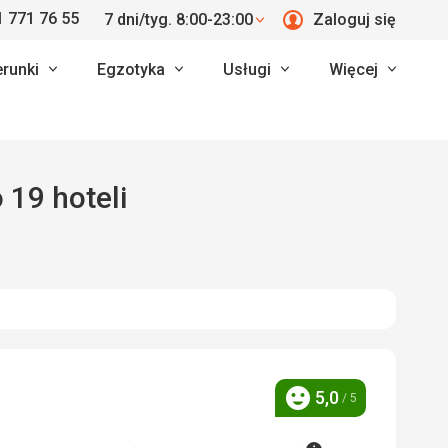
 771 76 55
7 dni/tyg. 8:00-23:00
Zaloguj się
erunki
Egzotyka
Usługi
Więcej
ono 19 hoteli
5,0
/ 5
Ocena