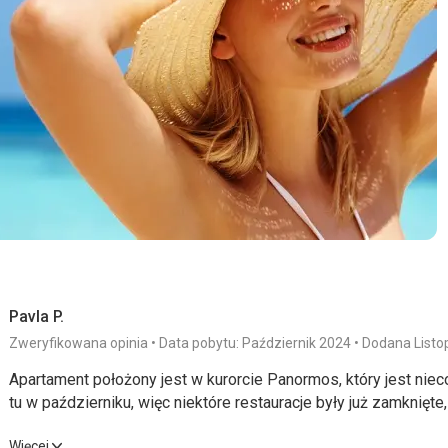
Ta recenzja została automatycznie przetłumaczona za pomocą
Pavla P.
Zweryfikowana opinia
Data pobytu: Październik 2024
Dodana Listo
Apartament położony jest w kurorcie Panormos, który jest nieco
tu w październiku, więc niektóre restauracje były już zamknięte
Apartament położony jest w kurorcie Panormos, który jest nieco
Więcej