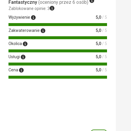
Fantastyczny
(oceniony przez 6 osób)
Zablokowane opinie: 3
Wyżywienie
5,0
/ 5
Zakwaterowanie
5,0
/ 5
Okolica
5,0
/ 5
Usługi
5,0
/ 5
Cena
5,0
/ 5