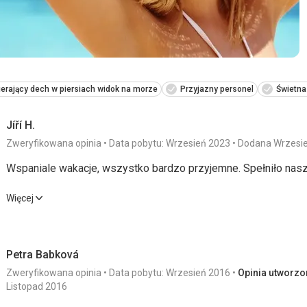
erający dech w piersiach widok na morze
Przyjazny personel
Świetna
Jíří H.
Zweryfikowana opinia
Data pobytu: Wrzesień 2023
Dodana Wrzesi
Wspaniale wakacje, wszystko bardzo przyjemne. Spełniło nas
Wspaniale wakacje, wszystko bardzo przyjemne. Spełniło nas
Więcej
Zakwaterowanie
5,0
/ 5
Usługi
Petra Babková
Okolica
5,0
/ 5
Cena
Zweryfikowana opinia
Data pobytu: Wrzesień 2016
Opinia utworzon
Listopad 2016
Plaża