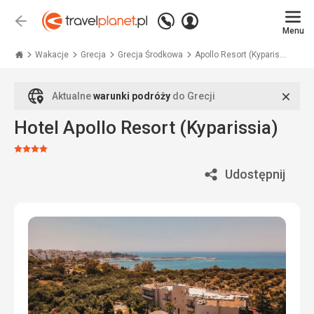
Zadzwoń
Zaloguj
Wstecz
+48
Menu
się
Travelplanet.pl
71
771
Wakacje
Grecja
Grecja Środkowa
Apollo Resort (Kyparis...
76
70
Zamk
Aktualne
warunki podróży
do Grecji
Hotel Apollo Resort (Kyparissia)
Ocena:
4/5
Udostępnij