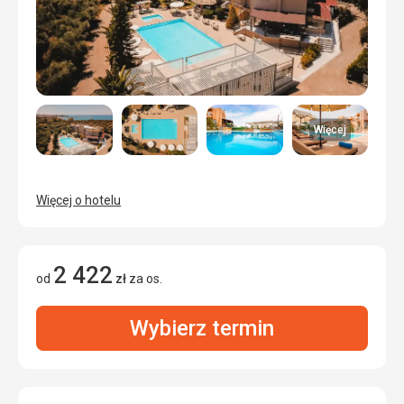
Więcej
Więcej o hotelu
2 422
od
zł
za os.
Wybierz termin