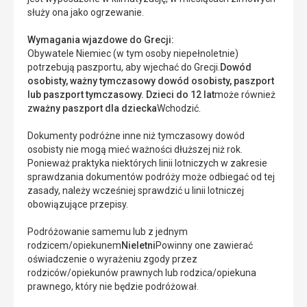
służy ona jako ogrzewanie.
Wymagania wjazdowe do Grecji:
Obywatele Niemiec (w tym osoby niepełnoletnie)
potrzebują paszportu, aby wjechać do Grecji.
Dowód
osobisty, ważny tymczasowy dowód osobisty, paszport
lub paszport tymczasowy.
Dzieci do 12 lat
może również
z
ważny paszport dla dziecka
Wchodzić.
Dokumenty podróżne inne niż tymczasowy dowód
osobisty nie mogą mieć ważności dłuższej niż rok.
Ponieważ praktyka niektórych linii lotniczych w zakresie
sprawdzania dokumentów podróży może odbiegać od tej
zasady, należy wcześniej sprawdzić u linii lotniczej
obowiązujące przepisy.
Podróżowanie samemu lub z jednym
rodzicem/opiekunem
Nieletni
Powinny one zawierać
oświadczenie o wyrażeniu zgody przez
rodziców/opiekunów prawnych lub rodzica/opiekuna
prawnego, który nie będzie podróżował.