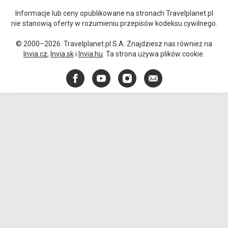
Informacje lub ceny opublikowane na stronach Travelplanet.pl
nie stanowią oferty w rozumieniu przepisów kodeksu cywilnego.
© 2000–2026. Travelplanet.pl S.A. Znajdziesz nas również na
Invia.cz
,
Invia.sk
i
Invia.hu
. Ta strona używa plików cookie.
Facebook
YouTube
Instagram
E-
mail