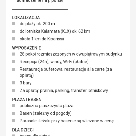
tłumaczenie na j. polski
LOKALIZACJA
do plaży ok. 200 m
do lotniska Kalamata (KLX) ok. 62 km
około 1 km do Kiparissii
WYPOSAŻENIE
28 pokoi rozmieszczonych w dwupiętrowym budynku
Recepcja (24h), windy, Wi-Fi (płatne)
Restauracja bufetowa, restauracje à la carte (za
opłatą)
3 bary
Za opłatą: pralnia, parking, transfer lotniskowy
PLAŻA I BASEN
publiczna piaszczysta plaża
Basen (zależny od pogody)
Parasole i leżaki przy basenie są wliczone w cenę
DLA DZIECI