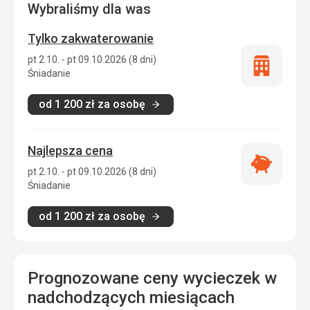
Wybraliśmy dla was
Tylko zakwaterowanie
pt 2.10. - pt 09.10.2026 (8 dni)
Tylko
Śniadanie
zakwatero
od
1 200
zł
za osobę
Najlepsza cena
Najlepsza
pt 2.10. - pt 09.10.2026 (8 dni)
cena
Śniadanie
od
1 200
zł
za osobę
Prognozowane ceny wycieczek w
nadchodzących miesiącach