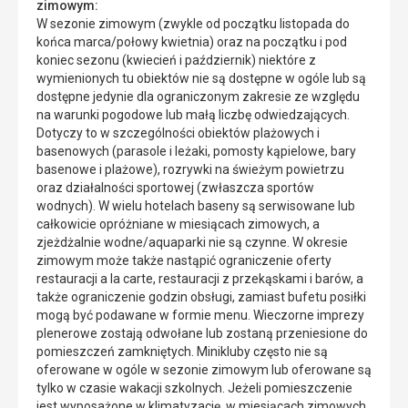
zimowym:
W sezonie zimowym (zwykle od początku listopada do
końca marca/połowy kwietnia) oraz na początku i pod
koniec sezonu (kwiecień i październik) niektóre z
wymienionych tu obiektów nie są dostępne w ogóle lub są
dostępne jedynie dla ograniczonym zakresie ze względu
na warunki pogodowe lub małą liczbę odwiedzających.
Dotyczy to w szczególności obiektów plażowych i
basenowych (parasole i leżaki, pomosty kąpielowe, bary
basenowe i plażowe), rozrywki na świeżym powietrzu
oraz działalności sportowej (zwłaszcza sportów
wodnych). W wielu hotelach baseny są serwisowane lub
całkowicie opróżniane w miesiącach zimowych, a
zjeżdżalnie wodne/aquaparki nie są czynne. W okresie
zimowym może także nastąpić ograniczenie oferty
restauracji a la carte, restauracji z przekąskami i barów, a
także ograniczenie godzin obsługi, zamiast bufetu posiłki
mogą być podawane w formie menu. Wieczorne imprezy
plenerowe zostają odwołane lub zostaną przeniesione do
pomieszczeń zamkniętych. Minikluby często nie są
oferowane w ogóle w sezonie zimowym lub oferowane są
tylko w czasie wakacji szkolnych. Jeżeli pomieszczenie
jest wyposażone w klimatyzację, w miesiącach zimowych