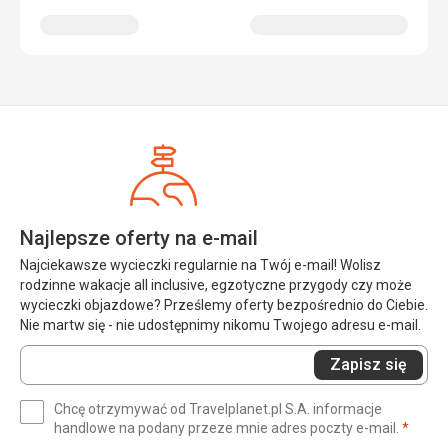
Najlepsze oferty na e-mail
Najciekawsze wycieczki regularnie na Twój e-mail! Wolisz
rodzinne wakacje all inclusive, egzotyczne przygody czy może
wycieczki objazdowe? Prześlemy oferty bezpośrednio do Ciebie.
Nie martw się - nie udostępnimy nikomu Twojego adresu e-mail.
Wprowadź
Zapisz się
swój
e-
Chcę otrzymywać od Travelplanet.pl S.A. informacje
mail
(wym
handlowe na podany przeze mnie adres poczty e-mail.
*
(wymagane)
*