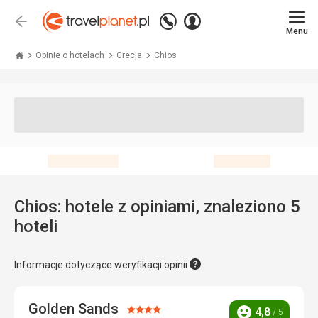
Zadzwoń
Zaloguj
Wstecz
+48 71 771 76 55
Menu
się
Travelplanet.pl
Opinie o hotelach
Grecja
Chios
Chios: hotele z opiniami, znaleziono 5
hoteli
Informacje dotyczące weryfikacji opinii
Golden Sands
Ocena:
4,8
/ 5