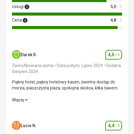
Usługi
5,0
/ 5
Cena
4,8
/ 5
4,6
Darek R.
/ 5
Ocena
Zweryfikowana opinia
Data pobytu: Lipiec 2024
Dodana
Sierpień 2024
Piękny hotel, piękny hotelowy basen, świetny dostęp do
morza, piaszczysta plaża, spokojna okolica, kilka tawern
Piękny hotel, piękny hotelowy basen, świetny dostęp do
Więcej
morza, piaszczysta plaża, spokojna okolica, kilka tawern
Wyżywienie
5,0
/ 5
4,4
Lucie N.
/ 5
Ocena
Zakwaterowanie
5,0
/ 5