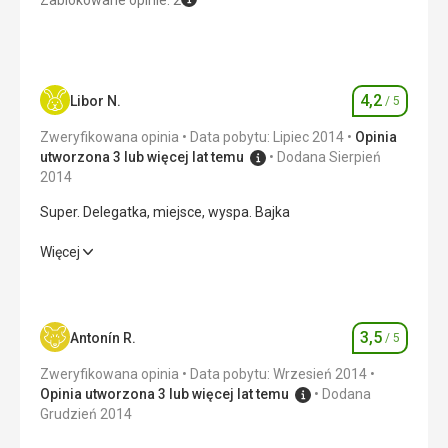
4,2
Libor N.
/ 5
Ocena
Zweryfikowana opinia
Data pobytu: Lipiec 2014
Opinia
utworzona 3 lub więcej lat temu
Dodana Sierpień
2014
Super. Delegatka, miejsce, wyspa. Bajka
Super. Delegatka, miejsce, wyspa. Bajka
Więcej
Wyżywienie
5,0
/ 5
Zakwaterowanie
4,0
/ 5
3,5
Antonín R.
/ 5
Ocena
Okolica
4,0
/ 5
Zweryfikowana opinia
Data pobytu: Wrzesień 2014
Opinia utworzona 3 lub więcej lat temu
Dodana
Usługi
4,0
/ 5
Grudzień 2014