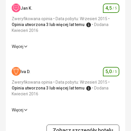
pomocą Google Translate
4,5
Jan K.
/ 5
Ocena
Zweryfikowana opinia
Data pobytu: Wrzesień 2015
Opinia utworzona 3 lub więcej lat temu
Dodana
Kwiecień 2016
Więcej
Wyżywienie
4,0
/ 5
Zakwaterowanie
4,0
/ 5
5,0
Iva D.
/ 5
Ocena
Okolica
4,0
/ 5
Zweryfikowana opinia
Data pobytu: Wrzesień 2015
Usługi
4,0
/ 5
Opinia utworzona 3 lub więcej lat temu
Dodana
Kwiecień 2016
Cena
4,0
/ 5
Więcej
Zakwaterowanie
5,0
/ 5
Okolica
5,0
/ 5
Zobacz szczegóły hotelu