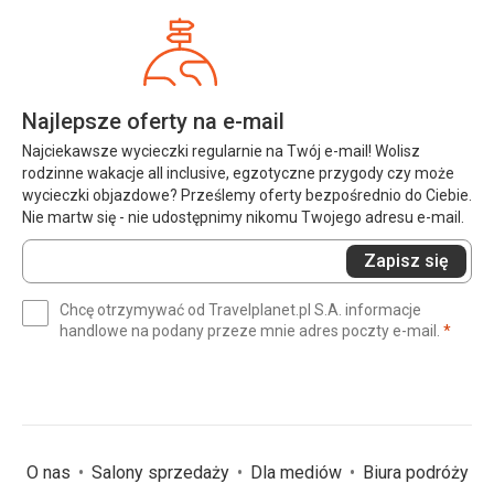
Najlepsze oferty na e-mail
Najciekawsze wycieczki regularnie na Twój e-mail! Wolisz
rodzinne wakacje all inclusive, egzotyczne przygody czy może
wycieczki objazdowe? Prześlemy oferty bezpośrednio do Ciebie.
Nie martw się - nie udostępnimy nikomu Twojego adresu e-mail.
Wprowadź
Zapisz się
swój
e-
Chcę otrzymywać od Travelplanet.pl S.A. informacje
mail
(wym
handlowe na podany przeze mnie adres poczty e-mail.
*
(wymagane)
*
O nas
Salony sprzedaży
Dla mediów
Biura podróży