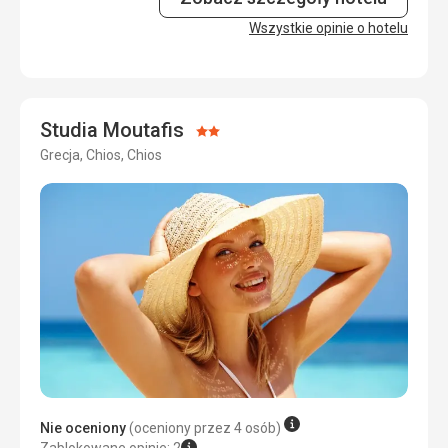
Usługi
Wszystkie opinie o hotelu
5,0
/ 5
Cena
5,0
/ 5
Studia Moutafis
Ocena:
Grecja, Chios, Chios
2/5
Nie oceniony
(oceniony przez 4 osób)
Zablokowane opinie: 2