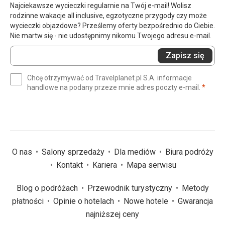
Najciekawsze wycieczki regularnie na Twój e-mail! Wolisz
rodzinne wakacje all inclusive, egzotyczne przygody czy może
wycieczki objazdowe? Prześlemy oferty bezpośrednio do Ciebie.
Nie martw się - nie udostępnimy nikomu Twojego adresu e-mail.
Wprowadź
Zapisz się
swój
e-
Chcę otrzymywać od Travelplanet.pl S.A. informacje
mail
(wym
handlowe na podany przeze mnie adres poczty e-mail.
*
(wymagane)
*
O nas
Salony sprzedaży
Dla mediów
Biura podróży
Kontakt
Kariera
Mapa serwisu
Blog o podróżach
Przewodnik turystyczny
Metody
płatności
Opinie o hotelach
Nowe hotele
Gwarancja
najniższej ceny