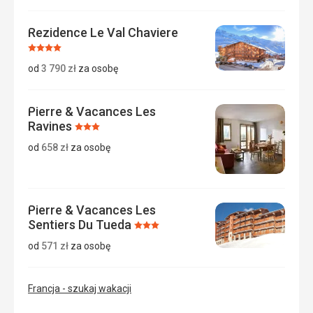
Rezidence Le Val Chaviere
Ocena:
4/5
od
3 790
zł
za osobę
Pierre & Vacances Les
Ravines
Ocena:
3/5
od
658
zł
za osobę
Pierre & Vacances Les
Sentiers Du Tueda
Ocena:
3/5
od
571
zł
za osobę
Francja - szukaj wakacji