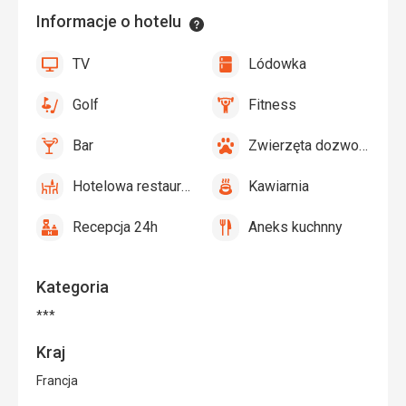
Informacje o hotelu
Informacje
TV
Lódowka
tak
TV
tak
Lódowka
Golf
Fitness
tak
Golf
tak
Fitness
Bar
Zwierzęta dozwolone
tak
Bar
tak
Zwierzęta
dozwolone
Hotelowa restauracja
Kawiarnia
tak
Hotelowa
tak
Kawiarnia
restauracja
Recepcja 24h
Aneks kuchnny
tak
Recepcja
tak
Aneks
24h
kuchnny
Kategoria
***
Kraj
Francja