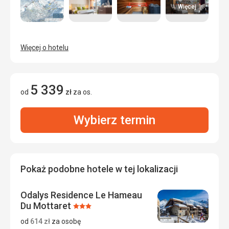
Więcej
Więcej o hotelu
5 339
od
zł
za os.
Wybierz termin
Pokaż podobne hotele w tej lokalizacji
Odalys Residence Le Hameau
Du Mottaret
Ocena:
3/5
od
614
zł
za osobę