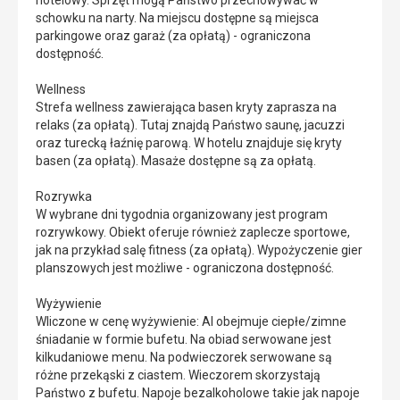
schowku na narty. Na miejscu dostępne są miejsca
parkingowe oraz garaż (za opłatą) - ograniczona
dostępność.
Wellness
Strefa wellness zawierająca basen kryty zaprasza na
relaks (za opłatą). Tutaj znajdą Państwo saunę, jacuzzi
oraz turecką łaźnię parową. W hotelu znajduje się kryty
basen (za opłatą). Masaże dostępne są za opłatą.
Rozrywka
W wybrane dni tygodnia organizowany jest program
rozrywkowy. Obiekt oferuje również zaplecze sportowe,
jak na przykład salę fitness (za opłatą). Wypożyczenie gier
planszowych jest możliwe - ograniczona dostępność.
Wyżywienie
Wliczone w cenę wyżywienie: AI obejmuje ciepłe/zimne
śniadanie w formie bufetu. Na obiad serwowane jest
kilkudaniowe menu. Na podwieczorek serwowane są
różne przekąski z ciastem. Wieczorem skorzystają
Państwo z bufetu. Napoje bezalkoholowe takie jak napoje