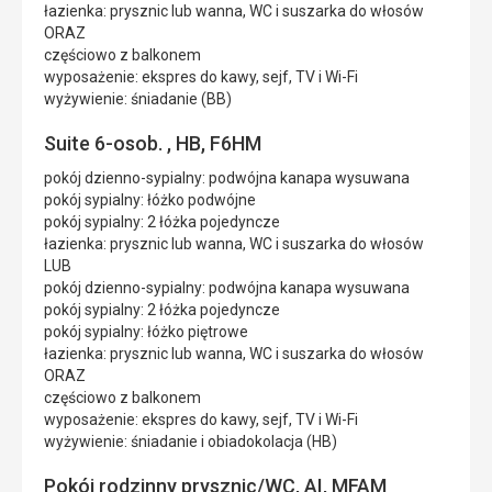
łazienka: prysznic lub wanna, WC i suszarka do włosów
ORAZ
częściowo z balkonem
wyposażenie: ekspres do kawy, sejf, TV i Wi-Fi
wyżywienie: śniadanie (BB)
Suite 6-osob. , HB, F6HM
pokój dzienno-sypialny: podwójna kanapa wysuwana
pokój sypialny: łóżko podwójne
pokój sypialny: 2 łóżka pojedyncze
łazienka: prysznic lub wanna, WC i suszarka do włosów
LUB
pokój dzienno-sypialny: podwójna kanapa wysuwana
pokój sypialny: 2 łóżka pojedyncze
pokój sypialny: łóżko piętrowe
łazienka: prysznic lub wanna, WC i suszarka do włosów
ORAZ
częściowo z balkonem
wyposażenie: ekspres do kawy, sejf, TV i Wi-Fi
wyżywienie: śniadanie i obiadokolacja (HB)
Pokój rodzinny prysznic/WC, AI, MFAM