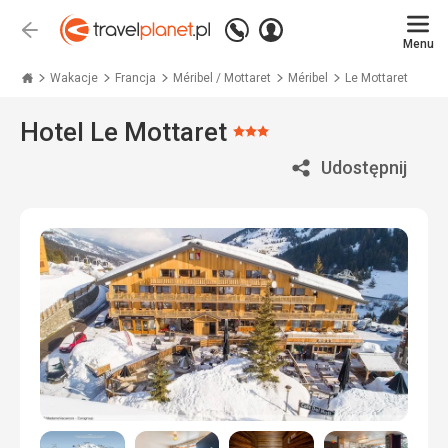
Zadzwoń
Zaloguj
Wstecz
+48
Menu
się
Travelplanet.pl
71
771
Wakacje
Francja
Méribel / Mottaret
Méribel
Le Mottaret
76
70
Hotel Le Mottaret
Ocena:
3/5
Udostępnij