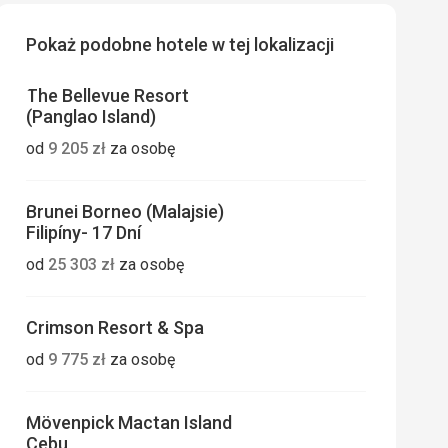
Pokaż podobne hotele w tej lokalizacji
The Bellevue Resort
(Panglao Island)
od
9 205
zł
za osobę
Brunei Borneo (Malajsie)
Filipíny- 17 Dní
od
25 303
zł
za osobę
Crimson Resort & Spa
od
9 775
zł
za osobę
Mövenpick Mactan Island
Cebu