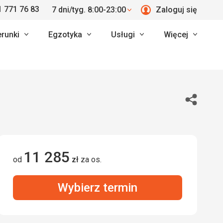
 771 76 83
7 dni/tyg. 8:00-23:00
Zaloguj się
erunki
Egzotyka
Usługi
Więcej
Udostępn
11 285
od
zł
za os.
Wybierz termin