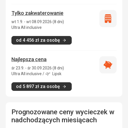
Tylko zakwaterowanie
Tylko
wt 1.9. - wt 08.09.2026 (8 dni)
zakwatero
Ultra All inclusive
od
4 456
zł
za osobę
Najlepsza cena
Najlepsza
śr 23.9. - śr 30.09.2026 (8 dni)
cena
Ultra All inclusive
/
Lipsk
od
5 897
zł
za osobę
Prognozowane ceny wycieczek w
nadchodzących miesiącach