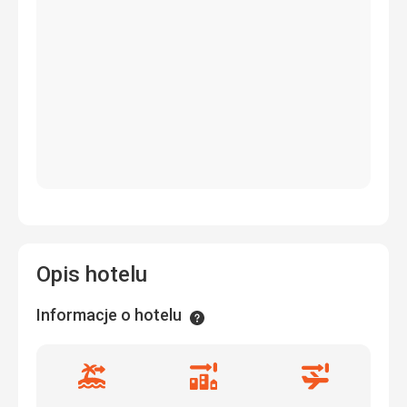
Opis hotelu
Informacje o hotelu
Informacje
Odległość
Odległość
Odległość
od
od
od