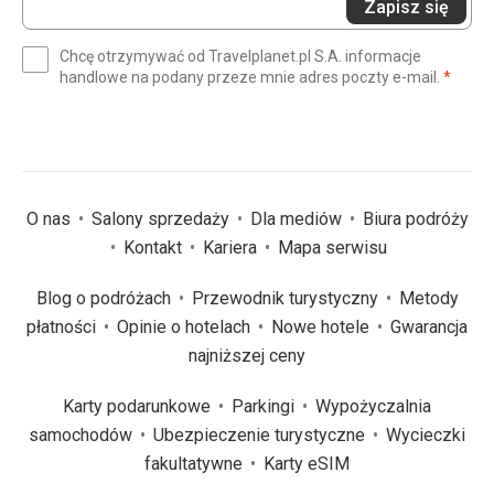
Zapisz się
swój
e-
Chcę otrzymywać od Travelplanet.pl S.A. informacje
mail
(wym
handlowe na podany przeze mnie adres poczty e-mail.
*
(wymagane)
*
O nas
Salony sprzedaży
Dla mediów
Biura podróży
Kontakt
Kariera
Mapa serwisu
Blog o podróżach
Przewodnik turystyczny
Metody
płatności
Opinie o hotelach
Nowe hotele
Gwarancja
najniższej ceny
Karty podarunkowe
Parkingi
Wypożyczalnia
samochodów
Ubezpieczenie turystyczne
Wycieczki
fakultatywne
Karty eSIM