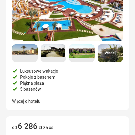
Więcej
Luksusowe wakacje
Pokoje z basenem
Piękna plaża
5 basenów
Więcej o hotelu
6 286
od
zł
za os.