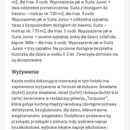
m2, dla max. 4 osób. Wyposażenie jak w Suita Junior +
dwa oddzielnie pomieszczenia. Suita z dostępem do
basenu – metraż ok. 130 m2, dla max. 4 osób.
Wyposażenie jak w Suita Junior + oddzielna sypialnia,
taras z bezpośrednim dostępem do basenu. Suita –
metraż ok. 170 m2, dla max. 5 osób. Wyposażenie jak w
Suita Junior + osobna sypialnia, pokój dla dzieci, szlafroki,
kapcie. Willa – dla max. 6 osób. Wyposażenie jak w Suita
Junior + trzy sypialnie. Na życzenie dostępne bezpłatne
łóżeczka dla dzieci w wieku 0-2 lat. Zwierzęta domowe nie
są akceptowane.
Wyżywienie
Każda osoba dokonująca rezerwacji w tym hotelu ma
zapewnione wyżywienie w formule all inclusive. Śniadanie
(bufet), późne śniadanie, obiad (bufet) i kolacja (bufet/à la
carte) serwowane w restauracji głównej „Turquoise"",
która gotuje kuchnię międzynarodową (dostępne potrawy
dietetyczne, bezglutenowe, dla dzieci, lekkostrawne,
wegetariańskie, wegańskie). Dodatkowo podawane są
przekąski, przekąski o północy, lody, wybrane napoje
bezalkoholowe, wybrane lokalne napoje alkoholowe i