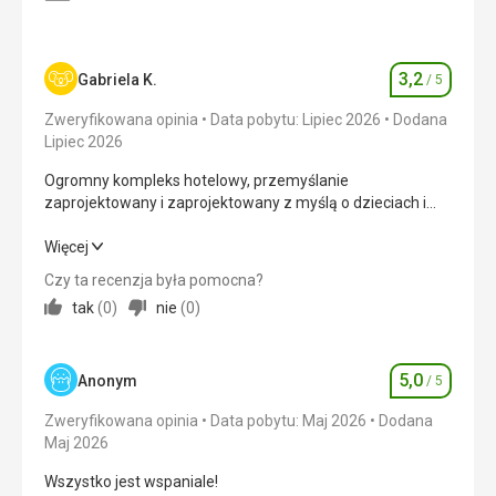
Szczyt
Zakwaterowanie
Szczyt
3,2
Gabriela K.
/ 5
Ocena
Usługi
Szczyt
Zweryfikowana opinia
Data pobytu: Lipiec 2026
Dodana
Lipiec 2026
Ta recenzja została automatycznie
przetłumaczona za pomocą Google Translate
Ogromny kompleks hotelowy, przemyślanie
zaprojektowany i zaprojektowany z myślą o dzieciach i
dorosłych.
Ogromny kompleks hotelowy, przemyślanie
Więcej
zaprojektowany i zaprojektowany z myślą o dzieciach i
Czy ta recenzja była pomocna?
dorosłych.
tak
(
0
)
nie
(
0
)
Wyżywienie
3,0
/ 5
5,0
Zakwaterowanie
4,0
/ 5
Anonym
/ 5
Ocena
Zweryfikowana opinia
Data pobytu: Maj 2026
Dodana
Okolica
2,0
/ 5
Maj 2026
Usługi
4,0
/ 5
Wszystko jest wspaniale!