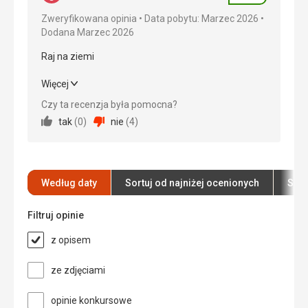
Usługi
5,0
/ 5
Zweryfikowana opinia
Data pobytu: Marzec 2026
Dodana Marzec 2026
Cena
5,0
/ 5
Raj na ziemi
Raj na ziemi
Więcej
Czy ta recenzja była pomocna?
Wyżywienie
5,0
/ 5
tak
(
0
)
nie
(
4
)
Zakwaterowanie
5,0
/ 5
Okolica
5,0
/ 5
Według daty
Sortuj od najniżej ocenionych
Sort
Usługi
5,0
/ 5
Filtruj opinie
Cena
5,0
/ 5
z opisem
Plaża
ze zdjęciami
Petarda
Wyżywienie
opinie konkursowe