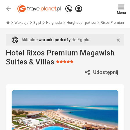
Zadzwoń
Zaloguj
Wstecz
+48
Menu
się
Travelplanet.pl
71
771
Wakacje
Egipt
Hurghada
Hurghada - północ
Rixos Premium Ma
76
70
Zamk
Aktualne
warunki podróży
do Egiptu
Hotel Rixos Premium Magawish
Suites & Villas
Ocena:
5/5
Udostępnij