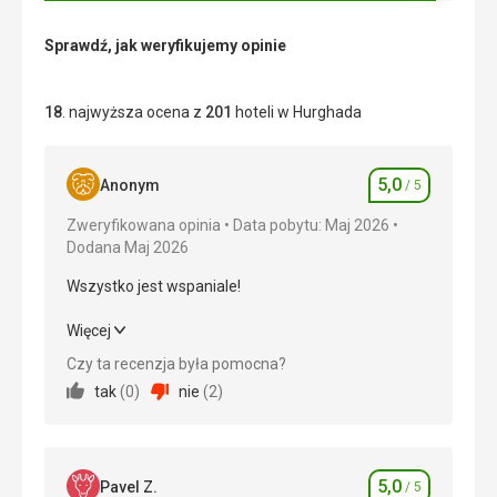
Sprawdź, jak weryfikujemy opinie
18
. najwyższa ocena z
201
hoteli w Hurghada
5,0
Anonym
/ 5
Ocena
Zweryfikowana opinia
Data pobytu: Maj 2026
Dodana Maj 2026
Wszystko jest wspaniale!
Wszystko jest wspaniale!
Więcej
Czy ta recenzja była pomocna?
Wyżywienie
5,0
/ 5
tak
(
0
)
nie
(
2
)
Zakwaterowanie
5,0
/ 5
Okolica
5,0
/ 5
5,0
Pavel Z.
/ 5
Ocena