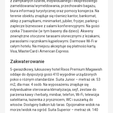
z zamykanych szafek, indywidualnego i ekspresowego
zameldowania/wymeldowania, przechowalni bagażu,
biura informacji turystycznej oraz pomocy konsjerża. Na
terenie obiektu znajduje się również kantor, bankomat,
sklep z pamiątkami, minimarket, jubiler, fryzjer, parking i
zaplecze biznesowe z salami konferencyjnymi. Na gości
czeka 7 basenów (w tym baseny dla dzieci). Akweny
zewnętrzne otoczone tarasami słonecznymi z leżakami,
parasolami i ręcznikami kąpielowymi. Darmowe Wi-Fi w
całym hotelu. Na miejscu akceptuje się płatności kartą
Visa, MasterCard i American Express.
Zakwaterowanie
5-gwiazdkowy, luksusowy hotel Rixos Premium Magawish
oddaje do dyspozycji gości 410 wygodnie urządzonych
pokoi o różnym standardzie. Suita Junior – metraż ok. 53
m2, dla max. 4 osób. Na wyposażeniu znajduje się
indywidualnie sterowana klimatyzacja, sejf, zestaw do
parzenia kawy i herbaty, minibar, telefon, Wi-Fi, telewizja
satelitarna, łazienka z prysznicem, WC i suszarką do
włosów. Dostępny balkon lub taras. Opcjonalnie widok na
morze/widok na ogród. Suita Superior – metraż ok. 140