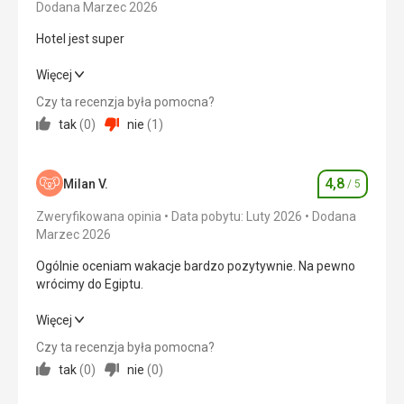
promocyjnymi. Ale bardzo czysto, codzienne sprzątanie.
Dodana Marzec 2026
Cena
5,0
/ 5
Usługi
Hotel jest super
Koncepcja hotelu zakłada różnorodność usług i
udogodnień, szczególnie dla rodzin z dziećmi.
Hotel jest super
Więcej
Plaża
Petarda
Ta recenzja została automatycznie przetłumaczona za
Czy ta recenzja była pomocna?
Wyżywienie
5,0
/ 5
pomocą Google Translate
tak
(
0
)
nie
(
1
)
Wyżywienie
Szczyt
Zakwaterowanie
5,0
/ 5
Zakwaterowanie
4,8
Okolica
5,0
/ 5
Milan V.
/ 5
Ocena
Szczyt
Zweryfikowana opinia
Data pobytu: Luty 2026
Dodana
Usługi
Usługi
5,0
/ 5
Marzec 2026
Szczyt
Cena
5,0
/ 5
Ogólnie oceniam wakacje bardzo pozytywnie. Na pewno
Ta recenzja została automatycznie przetłumaczona za
wrócimy do Egiptu.
pomocą Google Translate
Ogólnie oceniam wakacje bardzo pozytywnie. Na pewno
Więcej
wrócimy do Egiptu.
Czy ta recenzja była pomocna?
tak
(
0
)
nie
(
0
)
Wyżywienie
5,0
/ 5