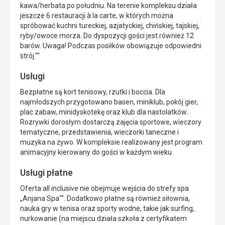
kawa/herbata po południu. Na terenie kompleksu działa
jeszcze 6 restauracji à la carte, w których można
spróbować kuchni tureckiej, azjatyckiej, chińskiej, tajskiej,
ryby/owoce morza. Do dyspozycji gości jest również 12
barów. Uwaga! Podczas posiłków obowiązuje odpowiedni
strój.""
Usługi
Bezpłatne są kort tenisowy, rzutki i boccia. Dla
najmłodszych przygotowano basen, miniklub, pokój gier,
plac zabaw, minidyskotekę oraz klub dla nastolatków.
Rozrywki dorosłym dostarczą zajęcia sportowe, wieczory
tematyczne, przedstawienia, wieczorki taneczne i
muzyka na żywo. W kompleksie realizowany jest program
animacyjny kierowany do gości w każdym wieku.
Usługi płatne
Oferta all inclusive nie obejmuje wejścia do strefy spa
„Anjana Spa"". Dodatkowo płatne są również siłownia,
nauka gry w tenisa oraz sporty wodne, takie jak surfing,
nurkowanie (na miejscu działa szkoła z certyfikatem